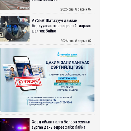
2026 оны 8 сарын 07
АҮЭБЯ: Шатахуун дамлан
борлуулсан хоёр зөрчлийг илрүүлэн
шалгаж байна
2026 оны 8 сарын 07
Ховд аймагт алга болсон охиныг
зургаа дахь өдрөө хайж байна