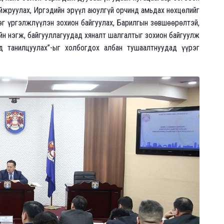
айжруулах, Иргэдийн эрүүл аюулгүй орчинд амьдах нөхцөлийг
эг үргэлжлүүлэн зохион байгуулах, Барилгын зөвшөөрөлтэй,
йн нэгж, байгууллагуудад хяналт шалгалтыг зохион байгуулж
д танилцуулах”-ыг холбогдох албан тушаалтнуудад үүрэг