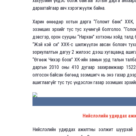
хахуулийн үндэс болж байгааг хотын дарга анхаар
дараатайгаар авч хэрэгжүүлж байна.
Харин өнөөдөр хотын дарга “Голомт банк” ХХК,
эзэмших эрхийг тус тус хүчингүй болголоо. “Голо
дэвсгэр, орон сууцны “Нархан” хотхоны хойд талд 
“Жэй кэй си” ХХК-с шилжүүлэн авсан боловч туха
зориулалтын дагуу 2 жилээс дээш хугацаанд ашигл
“Өгөөж Чихэр боов” ХК-ийн замын урд талын талба
даргын 2010 оны 410 дугаар захирамжаар 1522
олгосон байсан бөгөөд эзэмшигч нь энэ газар дээ
ашиглаагүйг тус тус үндэслэн газар эзэмших эрхийг
Нийслэлийн удирдах аж
Нийслэлийн удирдах ажилтны ээлжит шуурхай 