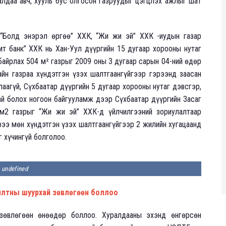
алдаа авч, хууль бус олгосон газруудыг цэгцлэх ажлыг шат
 “Болд энэрэл өргөө” ХХК, “Жи жи эй” ХХК -иудын газар
мт банк” ХХК нь Хан-Уул дүүргийн 15 дугаар хорооны нутаг
байрлах 504 м² газрыг 2009 оны 3 дугаар сарын 04-ний өдөр
йн газраа хүндэтгэн үзэх шалтгаангүйгээр гэрээнд заасан
аагүй, Сүхбаатар дүүргийн 5 дугаар хорооны нутаг дэвсгэр,
й болох ногоон байгууламж дээр Сүхбаатар дүүргийн Засаг
м2 газрыг “Жи жи эй” ХХК-д үйлчилгээний зориулалтаар
рээ мөн хүндэтгэн үзэх шалтгаангүйгээр 2 жилийн хугацаанд
 хүчингүй болголоо.
undefined
илтны шуурхай зөвлөгөөн боллоо
зөвлөгөөн өнөөдөр боллоо. Хуралдааны эхэнд өнгөрсөн