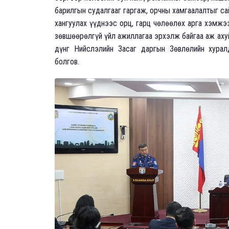
барилгын судалгааг гаргаж, орчны хамгаалалтыг с
хангуулах үүднээс орц, гарц чөлөөлөх арга хэмжэ
зөвшөөрөлгүй үйл ажиллагаа эрхэлж байгаа аж аху
дүнг Нийслэлийн Засаг даргын Зөвлөлийн хурал
болгов.