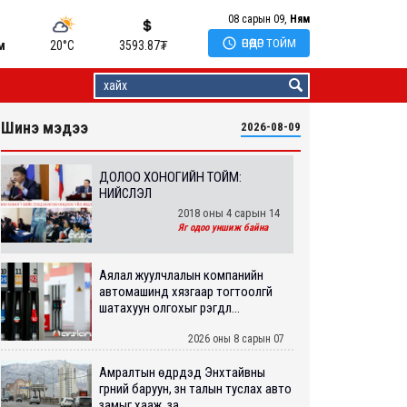
08 сарын 09,
Ням

ӨНӨӨДӨР ТОЙМ
м
20°C
3593.87
₮
Шинэ мэдээ
2026-08-09
ДОЛОО ХОНОГИЙН ТОЙМ:
НИЙСЛЭЛ
2018 оны 4 сарын 14
Яг одоо уншиж байна
Аялал жуулчлалын компанийн
автомашинд хязгаар тогтоолгүй
шатахуун олгохыг үүрэгдл...
2026 оны 8 сарын 07
Амралтын өдрүүдэд Энхтайвны
гүүрний баруун, зүүн талын туслах авто
замыг хааж, за...