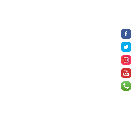
2026 оны 8 сарын 06
БИЧЛЭГ: Завьт эргүүлүүд голд живж
байсан иргэнийг аврав
2026 оны 8 сарын 06
Нэгдүгээр хорооллын арын
автозамыг өнөөдөр 23:00 цагаас
хаана
2026 оны 8 сарын 06
Д.Амарбаясгалан: Шатахууны
хомдсол бол өөрөө төрийн
бодлогын хомсдол
2026 оны 8 сарын 06
АИ-92 авто бензиний үнэ 2840
төгрөг болж, өмнөх оны мөн үеэс 9.7
хувиар, өмнөх са...