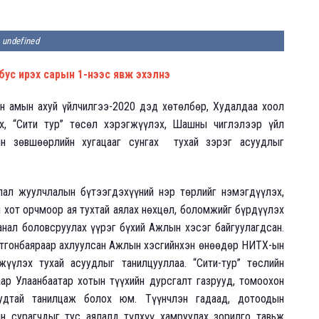
undefined
бус ирэх сарын 1-нээс явж эхэлнэ
н амын ахуй үйлчилгээ-2020 дэд хөтөлбөр, Худалдаа хоол
х, “Сити тур” төсөл хэрэгжүүлэх, Шашны чиглэлээр үйл
ын зөвшөөрлийн хугацааг сунгах тухай зэрэг асуудлыг
ал жуулчлалын бүтээгдэхүүний нэр төрлийг нэмэгдүүлэх,
 хот орчмоор ая тухтай аялах нөхцөл, боломжийг бүрдүүлэх
анал боловсруулах үүрэг бүхий Ажлын хэсэг байгуулагдсан.
Отгонбаяраар ахлуулсан Ажлын хэсгийнхэн өнөөдөр НИТХ-ын
жүүлэх тухай асуудлыг танилцууллаа. “Сити-тур” төслийн
ар Улаанбаатар хотын түүхийн дурсгалт газрууд, томоохон
руудтай танилцаж болох юм. Түүнчлэн гадаад, дотоодын
н сурагчдыг тус аялалд түлхүү хамруулах зорилго тавьж