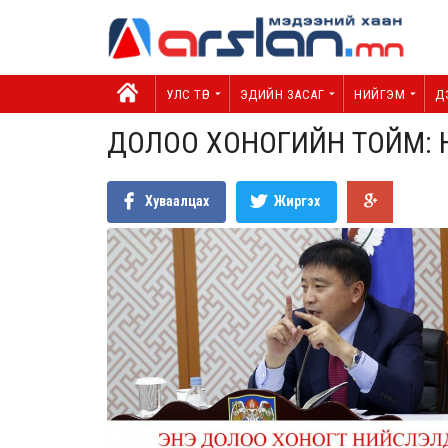
УЛС ТӨР
ЭДИЙН ЗАСАГ
НИЙГЭМ
Д
ДОЛОО ХОНОГИЙН ТОЙМ:
Хуваалцах
Жиргэх