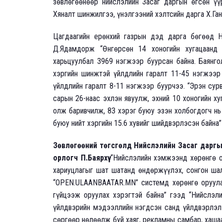
зөвлөгөөнөөр нийслэлийн Засаг даргын өгсөн үү
Хяналт шинжилгээ, үнэлгээний хэлтсийн дарга Х.Ган
Цагдаагийн ерөнхий газрын дэд дарга бөгөөд Ни
Д.Ядамдорж “Өнгөрсөн 14 хоногийн хугацаанд
харьцуулбал 3969 нэгжээр буурсан байна. Баянгол
хэргийн шинжтэй үйлдлийн гаралт 11-45 нэгжээр 
үйлдлийн гаралт 8-11 нэгжээр буурчээ. “Эрэн су
сарын 26-наас эхлэн явуулж, эхний 10 хоногийн х
олж баривчилж, 83 хэрэг буюу эзэн холбогдогч нь 
буюу нийт хэргийн 15.6 хувийг шийдвэрлэсэн байна”
Зөвлөгөөний төгсгөлд Нийслэлийн Засаг даргы
орлогч П.Баярхүү
“Нийслэлийн хэмжээнд хөрөнгө о
хариуцлагыг шат шатанд өндөржүүлэх, сонгон шал
“OPEN.ULAANBAATAR.MN” системд хөрөнгө оруула
гүйцээж оруулах хэрэгтэй байна” гээд “Нийслэл
үйлдвэрийн мэдээллийн нэгдсэн санд үйлдвэрлэл 
сөргөөр нөлөөлж буй хаяг, рекламны самбар, хашаа