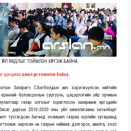
ҮЙЛ ЯВДЛЫГ ТОЙМЛОН ХҮРГЭЖ БАЙНА.
ыг цэгцлэх ажил үргэлжилж байна
хотын Захирагч С.Батболдын авч хэрэгжүүлсэн нийтийн
 ерөнхий боловсролын сургууль, цэцэрлэгийн ойр орчмын
иулалтаар газар олгохыг хориглосон захирамж иргэдийн
 Засаг даргын 2016-2020 оны үйл ажиллагааны хөтөлбөрт
рилт тусгагдсан бөгөөд эзэмшил газраа хуулийн хугацаанд
огтоомж зөрчсөн нь газрын наймаа дэлгэрэх, авилга, хээл