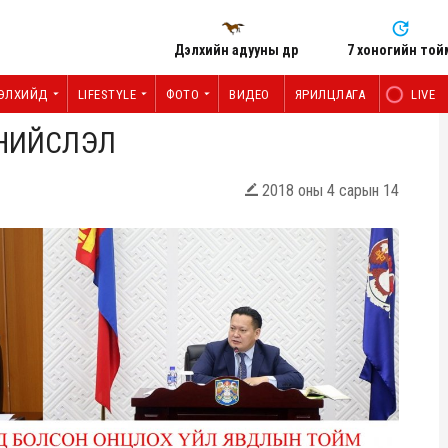
Дэлхийн адууны өдөр
7 хоногийн той
ЭЛХИЙД
LIFESTYLE
ФОТО
ВИДЕО
ЯРИЛЦЛАГА
LIVE
 НИЙСЛЭЛ
2018 оны 4 сарын 14
