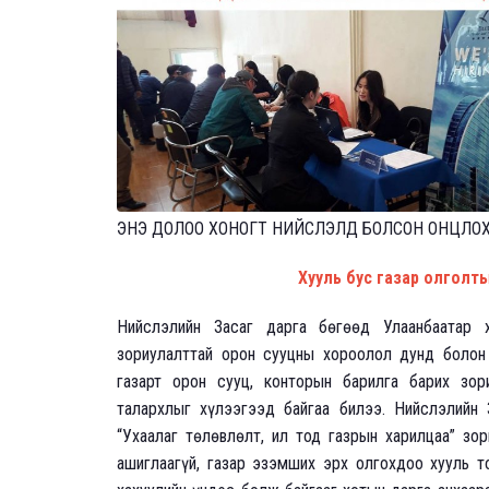
ЭНЭ ДОЛОО ХОНОГТ НИЙСЛЭЛД БОЛСОН ОНЦЛОХ 
Хууль бус газар олголт
Нийслэлийн Засаг дарга бөгөөд Улаанбаатар 
зориулалттай орон сууцны хороолол дунд болон
газарт орон сууц, конторын барилга барих зор
талархлыг хүлээгээд байгаа билээ. Нийслэлийн
“Ухаалаг төлөвлөлт, ил тод газрын харилцаа” зо
ашиглаагүй, газар эзэмших эрх олгохдоо хууль т