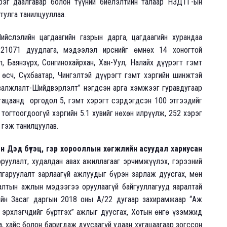
рэг даалгавар болон түүний биелэлтийн талаар НЗДТГ-ын
тулга танилцууллаа.
йслэлийн цагдаагийн газрын дарга, цагдаагийн хурандаа
 21071 дуудлага, мэдээлэл ирснийг өмнөх 14 хоногтой
, Баянзүрх, Сонгинохайрхан, Хан-Уул, Налайх дүүрэгт гэмт
өсч, Сүхбаатар, Чингэлтэй дүүрэгт гэмт хэргийн шинжтэй
рвалжлалт-Шийдвэрлэлт” нэгдсэн арга хэмжээг гуравдугаар
угацаанд оргодол 5, гэмт хэрэгт сэрдэгдсэн 100 этгээдийг
тогтоогдоогүй хэргийн 5.1 хувийг нөхөн илрүүлж, 252 хэрэг
 гэж танилцуулав.
н Дэд бүтэц, гэр хорооллын хөгжлийн асуудал хариусан
руулалт, худалдан авах ажиллагааг эрчимжүүлэх, гэрээний
гаруулалт зарлаагүй ажлуудыг бүрэн зарлаж дуусгах, мөн
лтын ажлын мэдээгээ оруулаагүй байгууллагууд яаралтай
ийн Засаг даргын 2018 оны А/22 дугаар захирамжаар “Аж
эрхлэгчдийг бүртгэх” ажлыг дуусгах, Хотын өнгө үзэмжид
, хайс болон баригдаж дуусаагүй удаан хугацаагаар зогссон