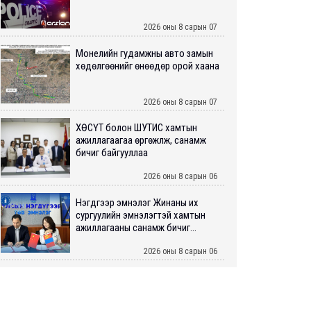
2026 оны 8 сарын 07
Монелийн гудамжны авто замын
хөдөлгөөнийг өнөөдөр орой хаана
2026 оны 8 сарын 07
ХӨСҮТ болон ШУТИС хамтын
ажиллагаагаа өргөжүүлж, санамж
бичиг байгууллаа
2026 оны 8 сарын 06
Нэгдүгээр эмнэлэг Жинаны их
сургуулийн эмнэлэгтэй хамтын
ажиллагааны санамж бичиг...
2026 оны 8 сарын 06
Нийслэлийн ИТХ-аар “Сэлбэ
ухаалаг хот”, агаарын бохирдол
зэрэг асуудлыг хэлэлцэж ...