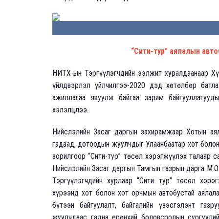
“Сити-тур” аялалын авто
НИТХ-ын Тэргүүлэгчдийн ээлжит хуралдаанаар Хү
үйлдвэрлэл үйлчилгээ-2020 дэд хөтөлбөр батла
ажиллагаа явуулж байгаа зарим байгууллагууд
хэлэлцлээ.
Нийслэлийн Засаг даргын захирамжаар Хотын аял
гадаад, дотоодын жуулчдыг Улаанбаатар хот болон
зорилгоор “Сити-тур” төсөл хэрэгжүүлэх талаар с
Нийслэлийн Засаг даргын Тамгын газрын дарга М.
Тэргүүлэгчдийн хурлаар “Сити тур” төсөл хэрэг
хүрээнд хот болон хот орчмын автобустай аялала
бүтээн байгуулалт, байгалийн үзэсгэлэнт газ
жуулчдаас гадна ерөнхий боловсролын сургуулий