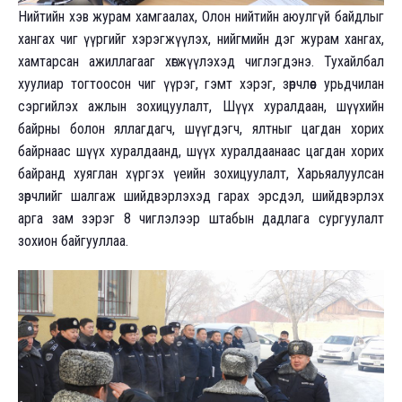
Нийтийн хэв журам хамгаалах, Олон нийтийн аюулгүй байдлыг
хангах чиг үүргийг хэрэгжүүлэх, нийгмийн дэг журам хангах,
хамтарсан ажиллагааг хөгжүүлэхэд чиглэгдэнэ. Тухайлбал
хуулиар тогтоосон чиг үүрэг, гэмт хэрэг, зөрчлөөс урьдчилан
сэргийлэх ажлын зохицуулалт, Шүүх хуралдаан, шүүхийн
байрны болон яллагдагч, шүүгдэгч, ялтныг цагдан хорих
байрнаас шүүх хуралдаанд, шүүх хуралдаанаас цагдан хорих
байранд хуяглан хүргэх үеийн зохицуулалт, Харьяалуулсан
зөрчлийг шалгаж шийдвэрлэхэд гарах эрсдэл, шийдвэрлэх
арга зам зэрэг 8 чиглэлээр штабын дадлага сургуулалт
зохион байгууллаа.