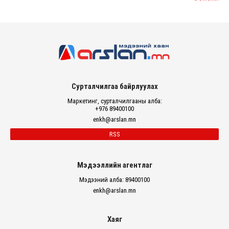
Сурталчилгаа байрлуулах
Маркетинг, сурталчилгааны алба:
+976 89400100
enkh@arslan.mn
RSS
Мэдээллийн агентлаг
Мэдээний алба: 89400100
enkh@arslan.mn
Хаяг