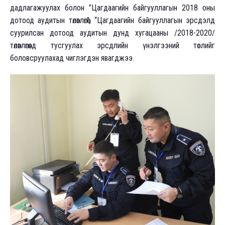
дадлагажуулах болон ”Цагдаагийн байгууллагын 2018 оны
дотоод аудитын төлөвлөгөө”, “Цагдаагийн байгууллагын эрсдэлд
суурилсан дотоод аудитын дунд хугацааны /2018-2020/
төлөвлөгөөнд тусгуулах эрсдлийн үнэлгээний төслийг
боловсруулахад чиглэгдэн явагджээ.