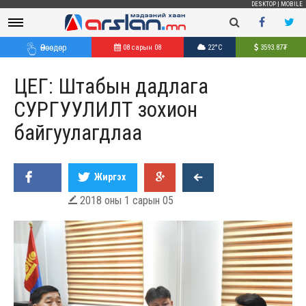
DESKTOP
|
MOBILE
Өнөөдөр
08 сарын 08
22°C
3593.87
₮
ЦЕГ: Штабын дадлага
СУРГУУЛИЛТ зохион
байгуулагдлаа
Жиргэх
2018 оны 1 сарын 05
