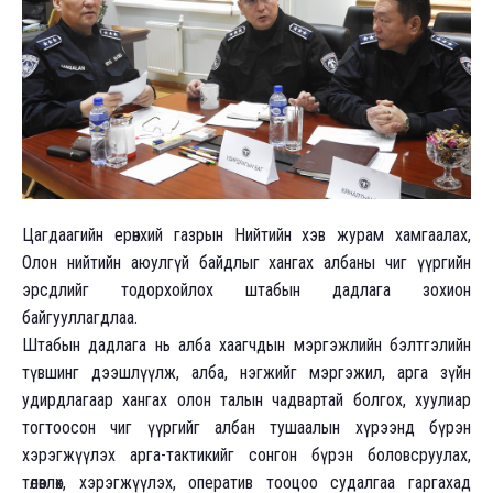
Цагдаагийн ерөнхий газрын Нийтийн хэв журам хамгаалах,
Олон нийтийн аюулгүй байдлыг хангах албаны чиг үүргийн
эрсдлийг тодорхойлох штабын дадлага зохион
байгууллагдлаа.
Штабын дадлага нь алба хаагчдын мэргэжлийн бэлтгэлийн
түвшинг дээшлүүлж, алба, нэгжийг мэргэжил, арга зүйн
удирдлагаар хангах олон талын чадвартай болгох, хуулиар
тогтоосон чиг үүргийг албан тушаалын хүрээнд бүрэн
хэрэгжүүлэх арга-тактикийг сонгон бүрэн боловсруулах,
төлөвлөх, хэрэгжүүлэх, оператив тооцоо судалгаа гаргахад