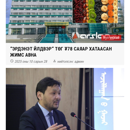
Уул уурхай
“ЭРДЭНЭТ ҮЙЛДВЭР“ ТӨҮГ ₮78 САЯАР ХАТААСАН
ЖИМС АВНА


2025 оны 10 сарын 28
нийтэлсэн:
админ