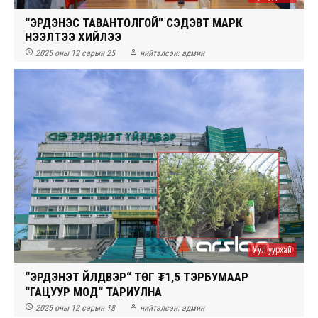
“ЭРДЭНЭС ТАВАНТОЛГОЙ” СЭДЭВТ МАРК
НЭЭЛТЭЭ ХИЙЛЭЭ


2025 оны 12 сарын 25
нийтэлсэн:
админ
Уул уурхай
“ЭРДЭНЭТ ҮЙЛДВЭР“ ТӨҮГ ₮1,5 ТЭРБУМААР
“ГАЦУУР МОД“ ТАРИУЛНА


2025 оны 12 сарын 18
нийтэлсэн:
админ