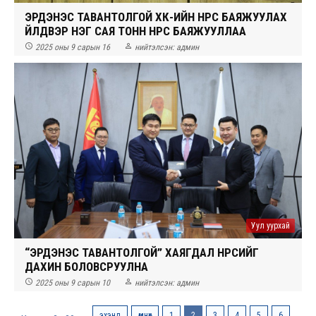
ЭРДЭНЭС ТАВАНТОЛГОЙ ХК-ИЙН НҮҮРС БАЯЖУУЛАХ
ҮЙЛДВЭР НЭГ САЯ ТОНН НҮҮРС БАЯЖУУЛЛАА


2025 оны 9 сарын 16
нийтэлсэн:
админ
Уул уурхай
“ЭРДЭНЭС ТАВАНТОЛГОЙ” ХАЯГДАЛ НҮҮРСИЙГ
ДАХИН БОЛОВСРУУЛНА


2025 оны 9 сарын 10
нийтэлсэн:
админ
эхэнд
өмнөх
1
2
3
4
5
6