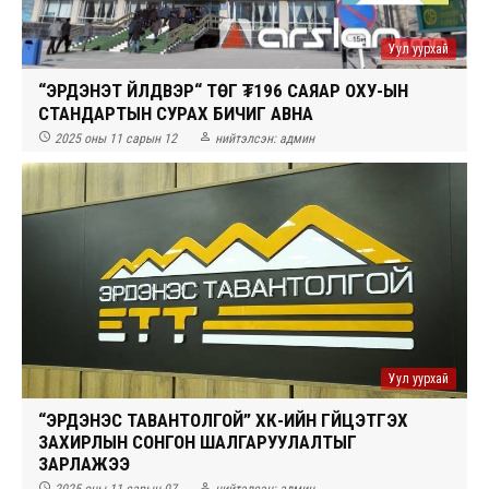
Уул уурхай
“ЭРДЭНЭТ ҮЙЛДВЭР“ ТӨҮГ ₮196 САЯАР ОХУ-ЫН
СТАНДАРТЫН СУРАХ БИЧИГ АВНА


2025 оны 11 сарын 12
нийтэлсэн:
админ
Уул уурхай
“ЭРДЭНЭС ТАВАНТОЛГОЙ” ХК-ИЙН ГҮЙЦЭТГЭХ
ЗАХИРЛЫН СОНГОН ШАЛГАРУУЛАЛТЫГ
ЗАРЛАЖЭЭ


2025 оны 11 сарын 07
нийтэлсэн:
админ