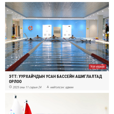
Уул уурхай
ЭТТ: УУРХАЙЧДЫН УСАН БАССЕЙН АШИГЛАЛТАД
ОРЛОО


2025 оны 11 сарын 24
нийтэлсэн:
админ