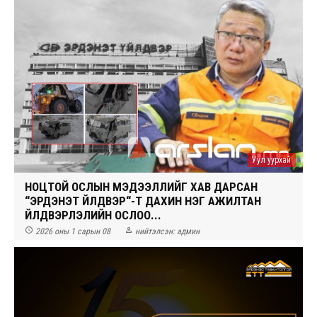
Уул уурхай
НОЦТОЙ ОСЛЫН МЭДЭЭЛЛИЙГ ХАВ ДАРСАН
“ЭРДЭНЭТ ҮЙЛДВЭР“-Т ДАХИН НЭГ АЖИЛТАН
ҮЙЛДВЭРЛЭЛИЙН ОСЛОО...


2026 оны 1 сарын 08
нийтэлсэн:
админ