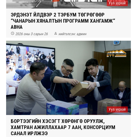
Уул уурхай
ЭРДЭНЭТ ҮЙЛДВЭР 2 ТЭРБУМ ТӨГРӨГӨӨР
“ЧАНАРЫН ХЯНАЛТЫН ПРОГРАММ ХАНГАМЖ“
АВНА


2026 оны 3 сарын 26
нийтэлсэн:
админ
Уул уурхай
БОРТЭЭГИЙН ХЭСЭГТ ХӨРӨНГӨ ОРУУЛЖ,
ХАМТРАН АЖИЛЛАХААР 7 ААН, КОНСОРЦИУМ
САНАЛ ИРҮҮЛЖЭЭ