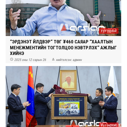
Уул уурхай
“ЭРДЭНЭТ ҮЙЛДВЭР“ ТӨҮГ ₮460 САЯАР “ХААЛТЫН
МЕНЕЖМЕНТИЙН ТОГТОЛЦОО НЭВТРҮҮЛЭХ“ АЖЛЫГ
ХИЙНЭ


2025 оны 12 сарын 26
нийтэлсэн:
админ
Уул уурхай