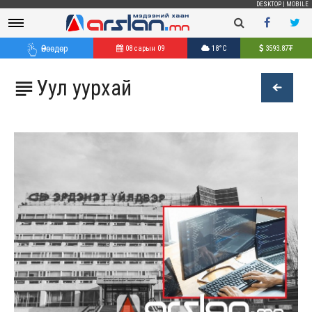
DESKTOP
|
MOBILE
Өнөөдөр
08 сарын 09
18°C
3593.87
₮
Уул уурхай
