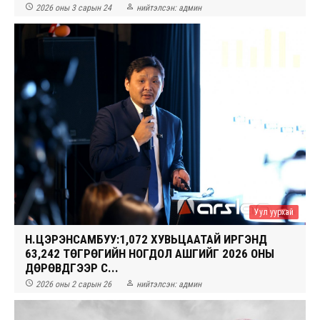


2026 оны 3 сарын 24
нийтэлсэн:
админ
Уул уурхай
Н.ЦЭРЭНСАМБУУ:1,072 ХУВЬЦААТАЙ ИРГЭНД
63,242 ТӨГРӨГИЙН НОГДОЛ АШГИЙГ 2026 ОНЫ
ДӨРӨВДҮГЭЭР С...


2026 оны 2 сарын 26
нийтэлсэн:
админ