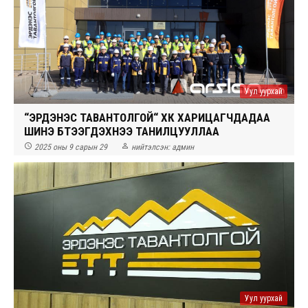
Уул уурхай
“ЭРДЭНЭС ТАВАНТОЛГОЙ“ ХК ХАРИЦАГЧДАДАА
ШИНЭ БҮТЭЭГДЭХҮҮНЭЭ ТАНИЛЦУУЛЛАА


2025 оны 9 сарын 29
нийтэлсэн:
админ
Уул уурхай