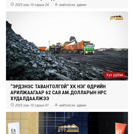


2025 оны 10 сарын 24
нийтэлсэн:
админ
Уул уурхай
“ЭРДЭНЭС ТАВАНТОЛГОЙ“ ХК НЭГ ӨДРИЙН
АРИЛЖААГААР 62 САЯ АМ.ДОЛЛАРЫН НҮҮРС
ХУДАЛДААЛЖЭЭ


2025 оны 10 сарын 01
нийтэлсэн:
админ