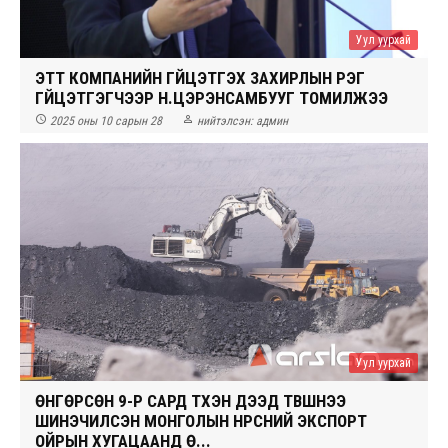
Уул уурхай
ЭТТ КОМПАНИЙН ГҮЙЦЭТГЭХ ЗАХИРЛЫН ҮҮРЭГ
ГҮЙЦЭТГЭГЧЭЭР Н.ЦЭРЭНСАМБУУГ ТОМИЛЖЭЭ


2025 оны 10 сарын 28
нийтэлсэн:
админ
Уул уурхай
ӨНГӨРСӨН 9-Р САРД ТҮҮХЭН ДЭЭД ТҮВШНЭЭ
ШИНЭЧИЛСЭН МОНГОЛЫН НҮҮРСНИЙ ЭКСПОРТ
ОЙРЫН ХУГАЦААНД Ө...