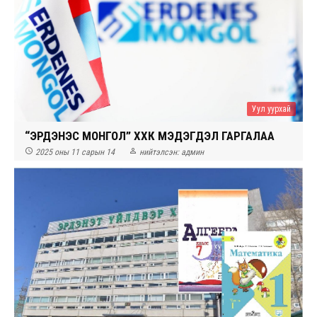
Уул уурхай
“ЭРДЭНЭС МОНГОЛ” ХХК МЭДЭГДЭЛ ГАРГАЛАА


2025 оны 11 сарын 14
нийтэлсэн:
админ