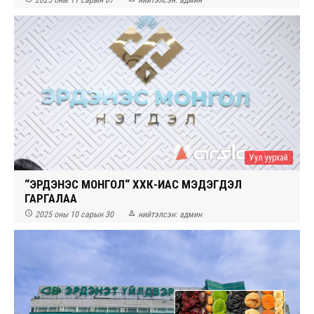
Уул уурхай
“ЭРДЭНЭС МОНГОЛ“ ХХК-ИАС МЭДЭГДЭЛ
ГАРГАЛАА


2025 оны 10 сарын 30
нийтэлсэн:
админ