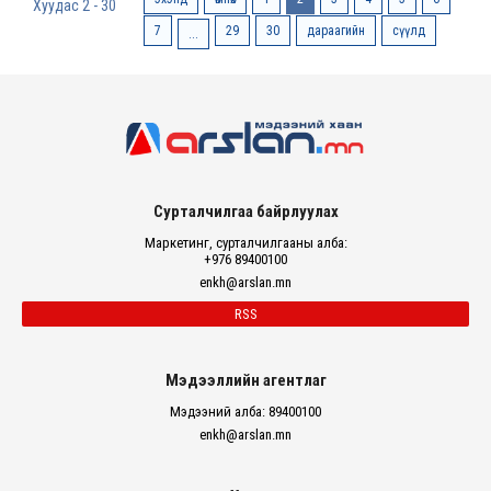
Хуудас 2 - 30
7
29
30
дараагийн
сүүлд
...
Сурталчилгаа байрлуулах
Маркетинг, сурталчилгааны алба:
+976 89400100
enkh@arslan.mn
RSS
Мэдээллийн агентлаг
Мэдээний алба: 89400100
enkh@arslan.mn