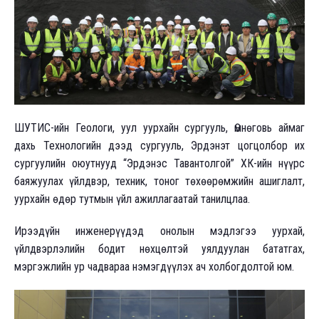
ШУТИС-ийн Геологи, уул уурхайн сургууль, Өмнөговь аймаг
дахь Технологийн дээд сургууль, Эрдэнэт цогцолбор их
сургуулийн оюутнууд “Эрдэнэс Тавантолгой” ХК-ийн нүүрс
баяжуулах үйлдвэр, техник, тоног төхөөрөмжийн ашиглалт,
уурхайн өдөр тутмын үйл ажиллагаатай танилцлаа.
Ирээдүйн инженерүүдэд онолын мэдлэгээ уурхай,
үйлдвэрлэлийн бодит нөхцөлтэй уялдуулан бататгах,
мэргэжлийн ур чадвараа нэмэгдүүлэх ач холбогдолтой юм.