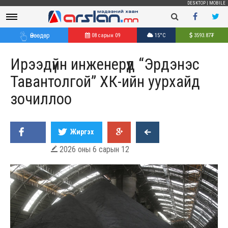
DESKTOP
|
MOBILE
Өнөөдөр
08 сарын 09
15°C
3593.87
₮
Ирээдүйн инженерүүд “Эрдэнэс
Тавантолгой” ХК-ийн уурхайд
зочиллоо
Жиргэх
2026 оны 6 сарын 12
