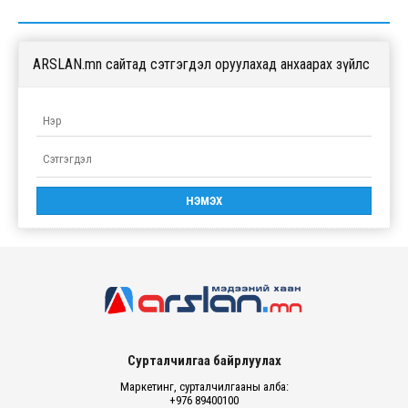
ARSLAN.mn сайтад сэтгэгдэл оруулахад анхаарах зүйлс
Сурталчилгаа байрлуулах
Маркетинг, сурталчилгааны алба:
+976 89400100