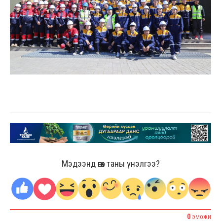
Мэдээнд өгөх таны үнэлгээ?
0
ЭМОЖИ