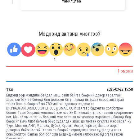
танилцлаа
Мэдээнд өгөх таны үнэлгээ?
1
1
ЭМОЖИ
2025-03-22 15:58
TSO
Бидэнд эрүүл мэндийн байдал маш сайн байгаа бөөрний донор яаралтай
хэрэгтэй байгаа бөгөөд бид донорыг бүх үйл явцад нь зохих ёсоор анхаарал
тавих болно. бөөрний үнэ 780 мянган доллар. эндээс та
DR.PRADHAN.UROLOGIST.LT.COL@GMAIL.COM хаягаар бидэнтэй холбогдож
болно. Таны бөөрний мөнгөний хэмжээ Би Клиникийн үйлчилгээний нефрологич
юм. Манай эмнэлэг нь бөөрний мэс заслын чиглэлээр мэргэшсэн бөгөөд бид
бөөрийг эмчилдэг бөгөөд бөөр худалдан авах, шилжүүлэн суулгах мэс засал нь
Турк, Монгол, АНУ, Малайз, Дубай, Кувейт, Астри, Герман, Испани зэрэг
донорын байршилтай. Хэрэв та бөөрийг худалдах эсвэл худалдаж авах
сонирхолтой байгаа бол болохгүй Бидэнд имэйл илгээхээс бүү эргэлзээрэй
баярлалаа