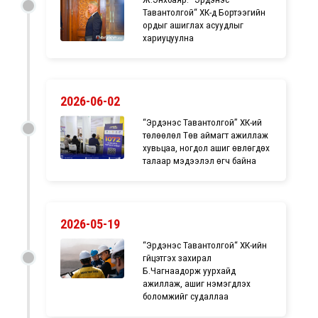
Тавантолгой“ ХК-д Бортээгийн
ордыг ашиглах асуудлыг
хариуцуулна
2026-06-02
​“Эрдэнэс Тавантолгой” ХК-ий
төлөөлөл Төв аймагт ажиллаж
хувьцаа, ногдол ашиг өвлөгдөх
талаар мэдээлэл өгч байна
2026-05-19
“Эрдэнэс Тавантолгой“ ХК-ийн
гүйцэтгэх захирал
Б.Чагнаадорж уурхайд
ажиллаж, ашиг нэмэгдүүлэх
боломжийг судаллаа