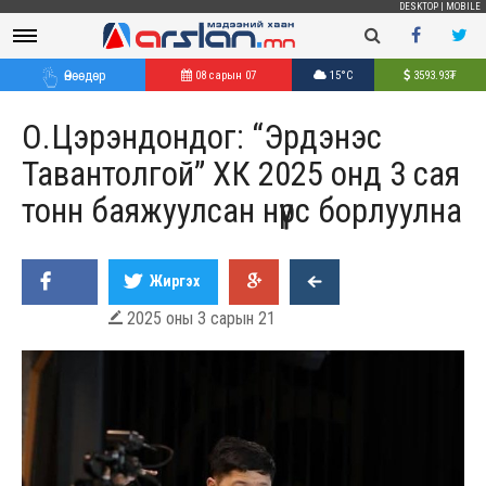
DESKTOP
|
MOBILE
Өнөөдөр
08 сарын 07
15°C
3593.93
₮
О.Цэрэндондог: “Эрдэнэс
Тавантолгой” ХК 2025 онд 3 сая
тонн баяжуулсан нүүрс борлуулна
Жиргэх
2025 оны 3 сарын 21
