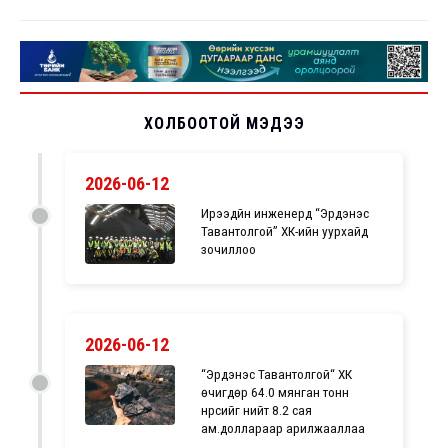
ХОЛБООТОЙ МЭДЭЭ
2026-06-12
Ирээдүйн инженерүүд “Эрдэнэс
Тавантолгой” ХК-ийн уурхайд
зочиллоо
2026-06-12
“Эрдэнэс Тавантолгой“ ХК
өчигдөр 64.0 мянган тонн
нүүрсийг нийт 8.2 сая
ам.доллараар арилжааллаа