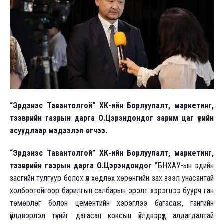
“Эрдэнэс Тавантолгой” ХК-ийн Борлуулалт, маркетинг,
тээврийн газрын дарга О.Цэрэндондог зарим цаг үеийн
асуудлаар мэдээлэл өгчээ.
“Эрдэнэс Тавантолгой” ХК-ийн Борлуулалт, маркетинг,
тээврийн газрын дарга О.Цэрэндондог "
БНХАУ-ын эдийн
засгийн тулгуур болох үл хөдлөх хөрөнгийн зах зээл унасантай
холбоотойгоор барилгын салбарын эрэлт хэрэгцээ буурч ган
төмөрлөг болон цементийн хэрэглээ багасаж, гангийн
үйлдвэрлэл түүнийг дагасан коксын үйлдвэрүүд алдагдалтай