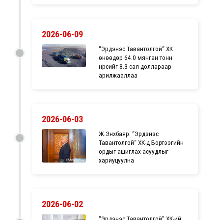
2026-06-09
“Эрдэнэс Тавантолгой“ ХК
өнөөдөр 64.0 мянган тонн
нүүрсийг 8.3 сая доллараар
арилжааллаа
2026-06-03
Ж.Энхбаяр: “Эрдэнэс
Тавантолгой“ ХК-д Бортээгийн
ордыг ашиглах асуудлыг
хариуцуулна
2026-06-02
​“Эрдэнэс Тавантолгой” ХК-ий