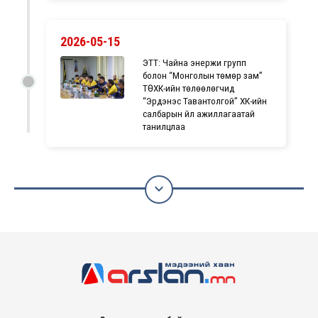
2026-05-15
ЭТТ: Чайна энержи групп
болон “Монголын төмөр зам”
ТӨХК-ийн төлөөлөгчид
“Эрдэнэс Тавантолгой” ХК-ийн
салбарын үйл ажиллагаатай
танилцлаа
