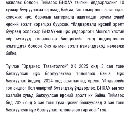
ажиллах болсон. Тиймээс БНХАУ гангийн үйлдвэрлэлийг 10
хувиар бууруулахаа зарлаад байгаа. Ган төмөрлөгт ашигладаг
коксжих нүүрс, барилын материалд ашигладаг эрчим хүчний
нүүрсний эрэлт хэрэгцээ буурсан. Үйлдвэрлэлд нүүрсний эрэлт
буураад эхлэхээр БНХАУ-ын нүүрс үйлдвэрлэгч Монгол Улстай
ойр мужууд төлөвлөгөө биелүүлэхийн тулд үйлдвэрлэлээ
нэмэгдүүлэх болсон. Энэ нь мөн эрэлт нэмэгдүүлэхэд нөлөөлж
байна.
Түүнчлэн “Эрдэнэс Тавантолгой” ХК 2025 онд 3 сая тонн
баяжуулсан нүүрс борлуулахаар төлөвлөж байна. Нүүрс
баяжуулах үйлдвэр 2024 онд ашиглалтад орсон. Үйлдвэрийн
гол онцлог бол чанартай бүтээгдэхүүн үйлдвэрлэх. БНХАУ-ын зах
зээлийн хувьд баяжуулсан нүүрсний эрэлт их байна. Тиймээс
бид 2025 онд 5 сая тонн түүхий нүүрсийг баяжуулаад 3 сая тонн
баяжуулсан нүүрс борлуулах төлөвлөгөө гаргасан" гэв.