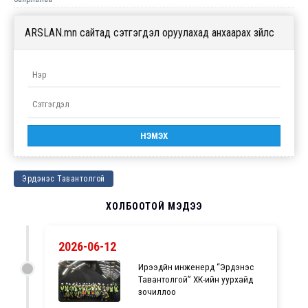
ARSLAN.mn сайтад сэтгэгдэл оруулахад анхаарах зүйлс
Эрдэнэс Тавантолгой
ХОЛБООТОЙ МЭДЭЭ
2026-06-12
Ирээдүйн инженерүүд “Эрдэнэс
Тавантолгой” ХК-ийн уурхайд
зочиллоо