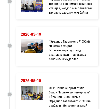
төлөөлөл Төв аймагт ажиллаж
хувьцаа, ногдол ашиг өвлөгдөх
талаар мэдээлэл өгч байна
2026-05-19
“Эрдэнэс Тавантолгой“ ХК-ийн
гүйцэтгэх захирал
Б.Чагнаадорж уурхайд
ажиллаж, ашиг нэмэгдүүлэх
боломжийг судаллаа
2026-05-15
ЭТТ: Чайна энержи групп
болон “Монголын төмөр зам”
ТӨХК-ийн төлөөлөгчид
“Эрдэнэс Тавантолгой” ХК-ийн
салбарын үйл ажиллагаатай