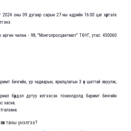
2024 оны 09 дугаар сарын 27-ны өдрийн 16:00 цаг хүртэлх
тгэнэ.
ы өргөн чөлөө - 98, "Монголросцветмет" ТӨҮГ, утас: 450060
имт бичгийн, ур чадварын, ярилцлагын 3 үе шаттай явуулж,
ериал бүрдэл дутуу илгээсэн тохиолдолд баримт бичгийн
с хасна.
тгалзана.
гөх таны үнэлгээ?