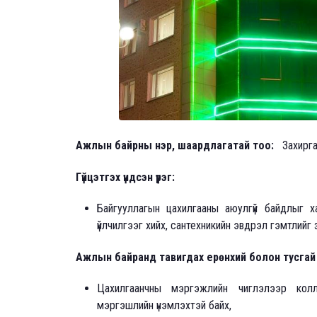
Ажлын байрны нэр, шаардлагатай тоо:
Захиргаа
Гүйцэтгэх үндсэн үүрэг:
Байгууллагын цахилгааны аюулгүй байдлыг ха
үйлчилгээг хийх, сантехникийн эвдрэл гэмтлий
Ажлын байранд тавигдах ерөнхий болон тусгай
Цахилгаанчны мэргэжлийн чиглэлээр колл
мэргэшлийн үнэмлэхтэй байх,