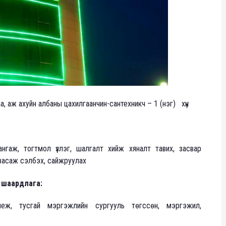
, аж ахуйн албаны цахилгаанчин-сантехникч – 1 (нэг) хүн
нгаж, тогтмол үзлэг, шалгалт хийж хяналт тавих, засвар
г засаж сэлбэх, сайжруулах
 шаардлага:
еж, тусгай мэргэжлийн сургууль төгссөн, мэргэжил,