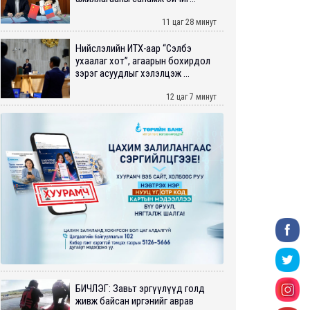
11 цаг 28 минут
Нийслэлийн ИТХ-аар “Сэлбэ
ухаалаг хот”, агаарын бохирдол
зэрэг асуудлыг хэлэлцэж ...
12 цаг 7 минут
БИЧЛЭГ: Завьт эргүүлүүд голд
живж байсан иргэнийг аврав