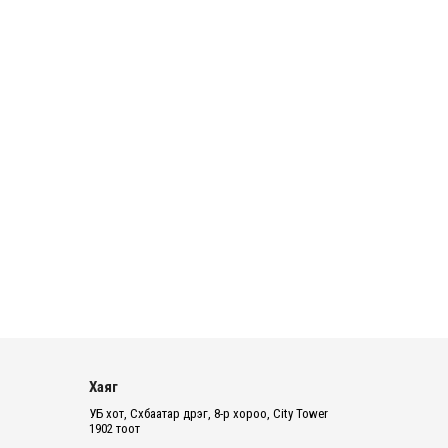
14 цаг 31 минут
Нэгдүгээр ангид элсэгчдийн
бүртгэлийг энэ сарын 17-ноос E-
Mongolia системээр зохи...
14 цаг 34 минут
Өчигдөр согтуугаар тээврийн
хэрэгсэл жолоодсон 95 хэрэг
бүртгэгджээ
14 цаг 38 минут
Хүүхдийн мөнгө, халамж,
тэтгэмжийг энэ сарын 20-нд
олгоно
14 цаг 45 минут
НӨАТ-ын буцаан олголтыг 8 хувь
болгох өргөдөлд 14 мянга гаруй
Хаяг
иргэн дэмжиж гарын ...
УБ хот, Сүхбаатар дүүрэг, 8-р хороо, City Tower
1902 тоот
2026 оны 8 сарын 05