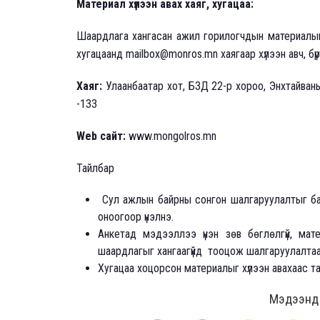
Материал хүлээн авах хаяг, хугацаа:
Шаардлага хангасан ажил горилогчдын материалыг 
хугацаанд mailbox@monros.mn хаягаар хүлээн авч, бүр
Хаяг:
Улаанбаатар хот, БЗД 22-р хороо, Энхтайван
-133
Web сайт:
www.mongolros.mn
Тайлбар
Сул ажлын байрны сонгон шалгаруулалтыг бар
оноогоор үнэлнэ.
Анкетад мэдээллээ үнэн зөв бөглөлгүй, мат
шаардлагыг хангаагүйд тооцож шалгаруулалтаа
Хугацаа хоцорсон материалыг хүлээн авахаас та
Мэдээнд ө