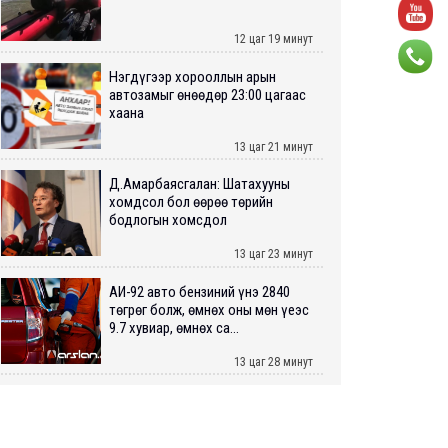
12 цаг 19 минут
Нэгдүгээр хорооллын арын
автозамыг өнөөдөр 23:00 цагаас
хаана
13 цаг 21 минут
Д.Амарбаясгалан: Шатахууны
хомдсол бол өөрөө төрийн
бодлогын хомсдол
13 цаг 23 минут
АИ-92 авто бензиний үнэ 2840
төгрөг болж, өмнөх оны мөн үеэс
9.7 хувиар, өмнөх са...
13 цаг 28 минут
ШУУРХАЙ: Туул голд 13 настай
хүүхэд живж, эрэн хайх ажиллагаа
үргэлжилж байна