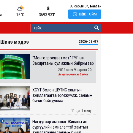
08 сарын 07,
Баасан

ӨНӨӨДӨР ТОЙМ
м
16°C
3593.93
₮
Шинэ мэдээ
2026-08-07
“Монголросцветмет“ ТӨҮГ-ын
Захиргааны сул ажлын байрны зар
2024 оны 9 сарын 20
Яг одоо уншиж байна
ХӨСҮТ болон ШУТИС хамтын
ажиллагаагаа өргөжүүлж, санамж
бичиг байгууллаа
11 цаг 1 минут
Нэгдүгээр эмнэлэг Жинаны их
сургуулийн эмнэлэгтэй хамтын
ажиллагааны санамж бичиг...