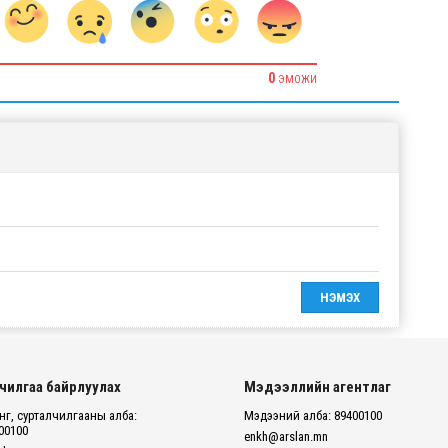
0
ЭМОЖИ
чилгаа байрлуулах
Мэдээллийн агентлаг
г, сурталчилгааны алба:
Мэдээний алба: 89400100
00100
enkh@arslan.mn