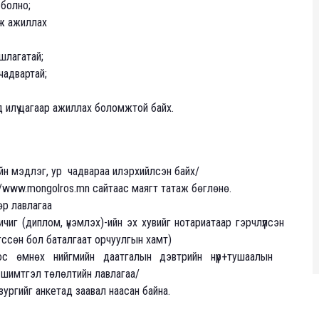
 болно;
аж ажиллах
шлагатай;
чадвартай;
илүү цагаар ажиллах боломжтой байх.
йн мэдлэг, ур чадвараа илэрхийлсэн байх/
www.mongolros.mn сайтаас маягт татаж бөглөнө.
өр лавлагаа
г (диплом, үнэмлэх)-ийн эх хувийг нотариатаар гэрчлүүлсэн
гссөн бол баталгаат орчуулгын хамт)
с өмнөх нийгмийн даатгалын дэвтрийн нүүр+тушаалын
шимтгэл төлөлтийн лавлагаа/
зургийг анкетад заавал наасан байна.