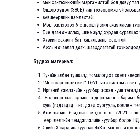
мөн сантехникчийн мэргэжилтэй бол давуу тал
Өндөр хүчдэл (380В)-ийн төхөөрөмжтэй харьц
зөвшөөрлийн үнэмлэхтэй;
Мэргэжлээрээ 5-с доошгүй жил ажилласан тур
Бие даан ажиллах, шинэ зүйлд хурдан суралцах 
Хувийн сахилга бат, харилцааны соёлтой;
Ажлын ачаалал даах, шаардлагатай тохиолдолд 
Бүрдүүлэх материал:
Тухайн албан тушаалд томилогдох хүсэлт /өөри
"Монголросцветмет" ТӨҮГ-ын ажилтны анкет /
Иргэний үнэмлэхийн хуулбар эсвэл хүчин төгөлд
Боловсролын түвшинг тодорхойлсон баримт бичи
хувь (гадаадад их, дээд сургууль, коллеж тө
Ажилласан байдлын мэдээлэл: /2021 оноо
өөрчлөлтийн тэмдэглэлийн хуулбар болон НД 
Сүүлийн 3 сард авахуулсан 4х3 хэмжээтэй цээж 