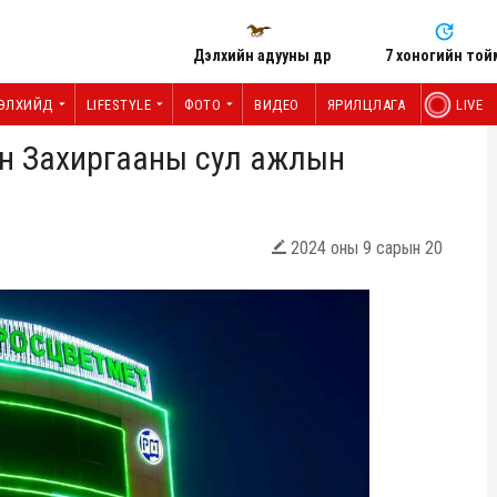
Дэлхийн адууны өдөр
7 хоногийн той
ЭЛХИЙД
LIFESTYLE
ФОТО
ВИДЕО
ЯРИЛЦЛАГА
LIVE
ын Захиргааны сул ажлын
2024 оны 9 сарын 20
