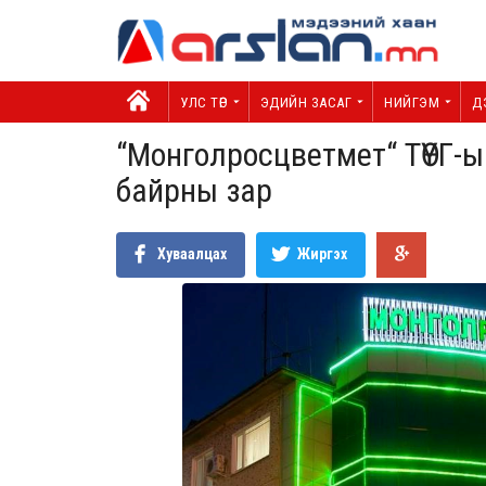
УЛС ТӨР
ЭДИЙН ЗАСАГ
НИЙГЭМ
Д
“Монголросцветмет“ ТӨҮГ-
байрны зар
Хуваалцах
Жиргэх