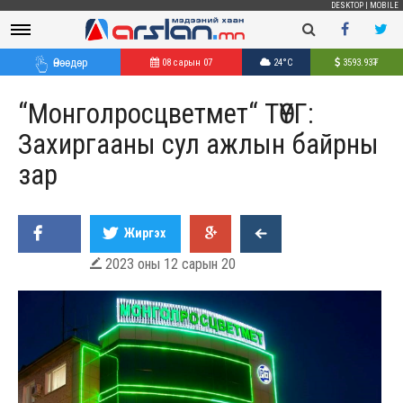
DESKTOP
|
MOBILE
Өнөөдөр
08 сарын 07
24°C
3593.93
₮
“Монголросцветмет“ ТӨҮГ:
Захиргааны сул ажлын байрны
зар
Жиргэх
2023 оны 12 сарын 20
