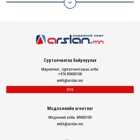

Сурталчилгаа байрлуулах
Маркетинг, сурталчилгааны алба:
+976 89400100
enkh@arslan.mn
RSS
Мэдээллийн агентлаг
Мэдээний алба: 89400100
enkh@arslan.mn