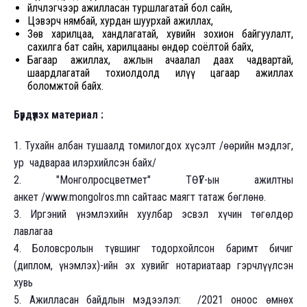
Үйлчлэгчээр ажилласан туршлагатай бол сайн,
Цэвэрч нямбай, хурдан шуурхай ажиллах,
Зөв харилцаа, хандлагатай, хувийн зохион байгуулалт,
сахилга бат сайн, харилцааны өндөр соёлтой байх,
Багаар ажиллах, ажлын ачаалал даах чадвартай,
шаардлагатай тохиолдолд илүү цагаар ажиллах
боломжтой байх.
Бүрдүүлэх материал :
1. Тухайн албан тушаалд томилогдох хүсэлт /өөрийн мэдлэг,
ур чадвараа илэрхийлсэн байх/
2. "Монголросцветмет" ТӨҮГ-ын ажилтны
анкет /www.mongolros.mn сайтаас маягт татаж бөглөнө.
3. Иргэний үнэмлэхийн хуулбар эсвэл хүчин төгөлдөр
лавлагаа
4. Боловсролын түвшинг тодорхойлсон баримт бичиг
(диплом, үнэмлэх)-ийн эх хувийг нотариатаар гэрчлүүлсэн
хувь
5. Ажилласан байдлын мэдээлэл: /2021 оноос өмнөх