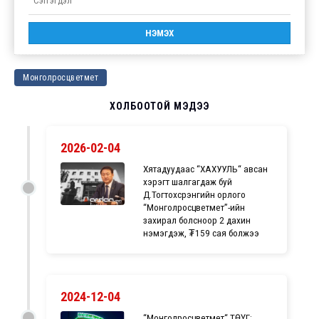
Монголросцветмет
ХОЛБООТОЙ МЭДЭЭ
2026-02-04
Хятадуудаас “ХАХУУЛЬ“ авсан
хэрэгт шалгагдаж буй
Д.Тогтохсүрэнгийн орлого
“Монголросцветмет”-ийн
захирал болсноор 2 дахин
нэмэгдэж, ₮159 сая болжээ
2024-12-04
“Монголросцветмет“ ТӨҮГ: