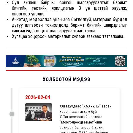
Сул ажлын байрны сонгон шалгаруулалтыг баримт
бичгийн, тестийн, ярилцлагын 3 үе шаттай явуулж,
оноогоор үнэлнэ.
Анкетад мэдээллээ үнэн зөв бөглөлгүй, материал бүрдэл
дутуу илгээсэн тохиолдолд баримт бичгийн шаардлагыг
хангаагүйд тооцож шалгаруулалтаас хасна.
Хугацаа хоцорсон материалыг хүлээн авахаас татгалзана.
ХОЛБООТОЙ МЭДЭЭ
2026-02-04
Хятадуудаас “ХАХУУЛЬ“ авсан
хэрэгт шалгагдаж буй
Д.Тогтохсүрэнгийн орлого
“Монголросцветмет”-ийн
захирал болсноор 2 дахин
нэмэгдэж, ₮159 сая болжээ