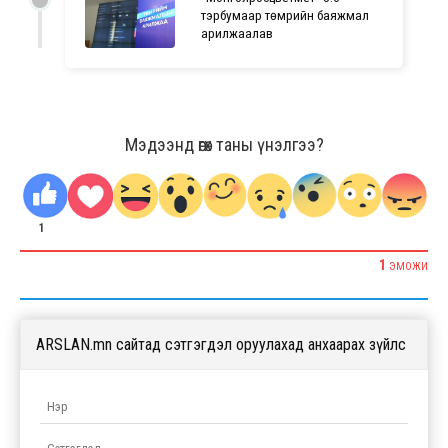
тэрбумаар төмрийн баяжмал
арилжаалав
Мэдээнд өгөх таны үнэлгээ?
1
1
ЭМОЖИ
ARSLAN.mn сайтад сэтгэгдэл оруулахад анхаарах зүйлс