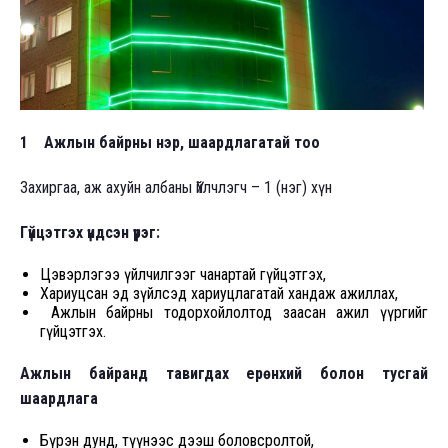
1 Ажлын байрны нэр, шаардлагатай тоо
Захиргаа, аж ахуйн албаны Үйлчлэгч – 1 (нэг) хүн
Гүйцэтгэх үндсэн үүрэг:
Цэвэрлэгээ үйлчилгээг чанартай гүйцэтгэх,
Хариуцсан эд зүйлсэд хариуцлагатай хандаж ажиллах,
Ажлын байрны тодорхойлолтод заасан ажил үүргийг
гүйцэтгэх.
Ажлын байранд тавигдах ерөнхий болон тусгай
шаардлага
Бүрэн дунд, түүнээс дээш боловсролтой,