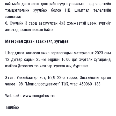
нийгмийн даатгалын дэвтрийн нүүр+тушаалын өөрчлөлтийн
тэмдэглэлийн хуулбар болон НД шимтгэл төлөлтийн
лавлагаа/
6. Сүүлийн 3 сард авахуулсан 4х3 хэмжээтэй цээж зургийг
анкетад заавал наасан байна.
Материал хүлээн авах хаяг, хугацаа:
Шаардлага хангасан ажил горилогчдын материалыг 2023 оны
12 дугаар сарын 25-ны өдрийн 16:00 цаг хүртэлх хугацаанд
mailbox@monros.mn хаягаар хүлээн авч, бүртгэнэ.
Хаяг:
Улаанбаатар хот, БЗД 22-р хороо, Энхтайваны өргөн
чөлөө - 98, "Монголросцветмет" ТӨҮГ, утас: 450060 -133
Web сайт: www.mongolros.mn
Тайлбар