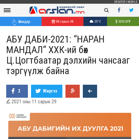
DESKTOP
|
MOBILE
Өнөөдөр
08 сарын 08
25°C
3593.87
₮
АБУ ДАБИ-2021: “НАРАН
МАНДАЛ“ ХХК-ий бөх
Ц.Цогтбаатар дэлхийн чансааг
тэргүүлж байна
2
Жиргэх
2021 оны 11 сарын 29
