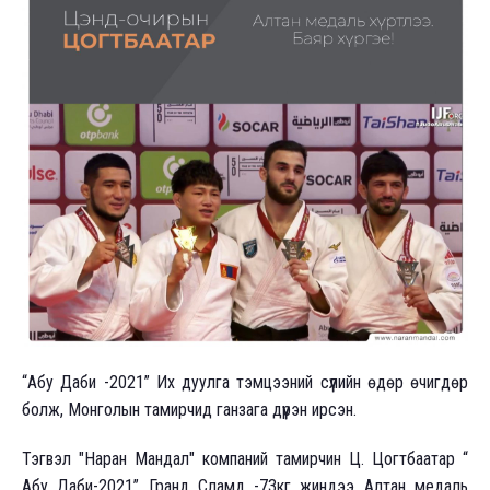
“Абу Даби -2021” Их дуулга тэмцээний сүүлийн өдөр өчигдөр
болж, Монголын тамирчид ганзага дүүрэн ирсэн.
Тэгвэл "Наран Мандал" компаний тамирчин Ц. Цогтбаатар “
Абу Даби-2021” Гранд Сламд -73кг жиндээ Алтан медаль