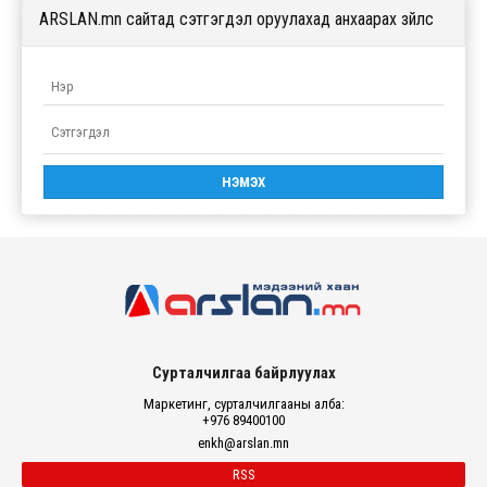
ARSLAN.mn сайтад сэтгэгдэл оруулахад анхаарах зүйлс
Сурталчилгаа байрлуулах
Маркетинг, сурталчилгааны алба:
+976 89400100
enkh@arslan.mn
RSS