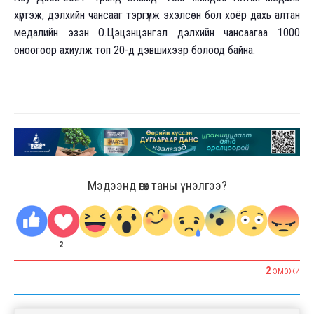
хүртэж, дэлхийн чансааг тэргүүлж эхэлсөн бол хоёр дахь алтан
медалийн эзэн О.Цэцэнцэнгэл дэлхийн чансаагаа 1000
оноогоор ахиулж топ 20-д дэвшихээр болоод байна.
Мэдээнд өгөх таны үнэлгээ?
2
2
ЭМОЖИ