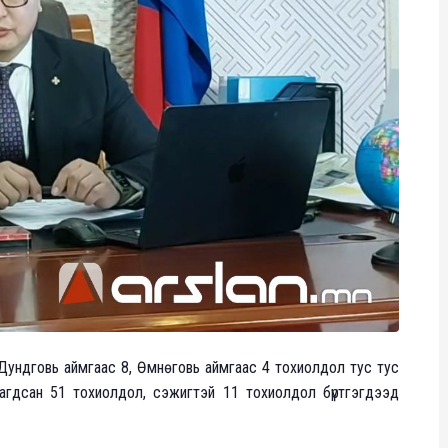
, Дундговь аймгаас 8, Өмнөговь аймгаас 4 тохиолдол тус тус
агдсан 51 тохиолдол, сэжигтэй 11 тохиолдол бүртгэгдээд