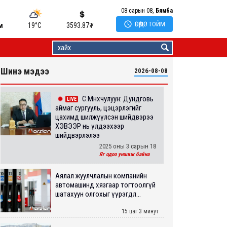
08 сарын 08,
Бямба

ӨНӨӨДӨР ТОЙМ
м
19°C
3593.87
₮
Шинэ мэдээ
2026-08-08
С.Мөнхчулуун: Дундговь
LIVE
аймаг сургууль, цэцэрлэгийг
цахимд шилжүүлсэн шийдвэрээ
ХЭВЭЭР нь үлдээхээр
шийдвэрлэлээ
2025 оны 3 сарын 18
Яг одоо уншиж байна
Аялал жуулчлалын компанийн
автомашинд хязгаар тогтоолгүй
шатахуун олгохыг үүрэгдл...
15 цаг 3 минут