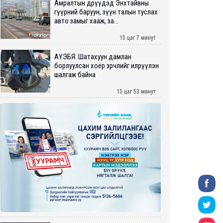
Амралтын өдрүүдэд Энхтайвны
гүүрний баруун, зүүн талын туслах
авто замыг хааж, за...
15 цаг 7 минут
АҮЭБЯ: Шатахуун дамлан
борлуулсан хоёр зөрчлийг илрүүлэн
шалгаж байна
15 цаг 53 минут