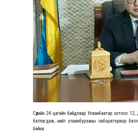
Сүүлийн 24 цагийн байдлаар Улаанбаатар хотоос 12
батлагдаж, нийт улаанбурханы лабораториор батл
байна.