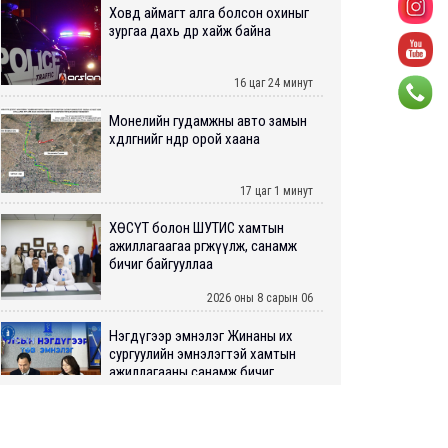
Ховд аймагт алга болсон охиныг
зургаа дахь өдрөө хайж байна
16 цаг 24 минут
Монелийн гудамжны авто замын
хөдөлгөөнийг өнөөдөр орой хаана
17 цаг 1 минут
ХӨСҮТ болон ШУТИС хамтын
ажиллагаагаа өргөжүүлж, санамж
бичиг байгууллаа
2026 оны 8 сарын 06
Нэгдүгээр эмнэлэг Жинаны их
сургуулийн эмнэлэгтэй хамтын
ажиллагааны санамж бичиг...
2026 оны 8 сарын 06
Нийслэлийн ИТХ-аар “Сэлбэ