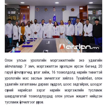
Олон улсын урологийн мэргэжилтнийн энэ удаагийн
айлчлалаар 7 эмч, мэргэжилтэн хүрэлцэн ирсэн бөгөөд 20
гаруй үйлчлүүлэгчид үзлэг хийж, 16 тохиолдолд нарийн төвөгтэй
урологийн мэс заслын эмчилгээг хийлээ. Тухайлбал, олон
удаагийн хагалгааны дараах хүндрэл, шээс задгайрах, шээдэг
сүвний нарийсал зэрэг нарийн мэргэжлийн тусламж
шаардлагатай тохиолдлуудад олон улсын жишигт нийцсэн
тусламж үйлчилгээг үзүүлэв.