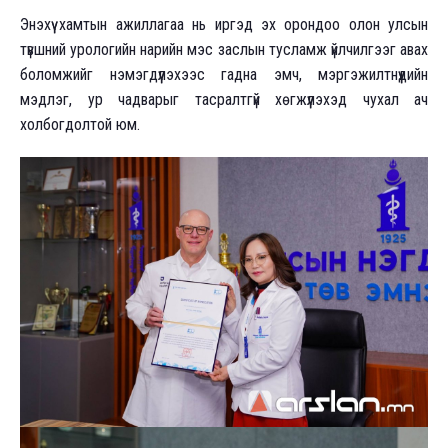
Энэхүү хамтын ажиллагаа нь иргэд эх орондоо олон улсын
түвшний урологийн нарийн мэс заслын тусламж үйлчилгээг авах
боломжийг нэмэгдүүлэхээс гадна эмч, мэргэжилтнүүдийн
мэдлэг, ур чадварыг тасралтгүй хөгжүүлэхэд чухал ач
холбогдолтой юм.