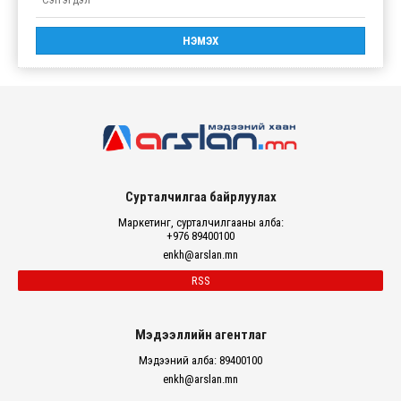
Сурталчилгаа байрлуулах
Маркетинг, сурталчилгааны алба:
+976 89400100
enkh@arslan.mn
RSS
Мэдээллийн агентлаг
Мэдээний алба: 89400100
enkh@arslan.mn