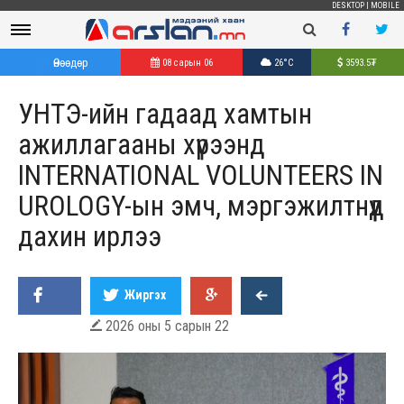
DESKTOP
|
MOBILE
Өнөөдөр
08 сарын 06
26°C
3593.5
₮
УНТЭ-ийн гадаад хамтын
ажиллагааны хүрээнд
INTERNATIONAL VOLUNTEERS IN
UROLOGY-ын эмч, мэргэжилтнүүд
дахин ирлээ
Жиргэх
2026 оны 5 сарын 22
