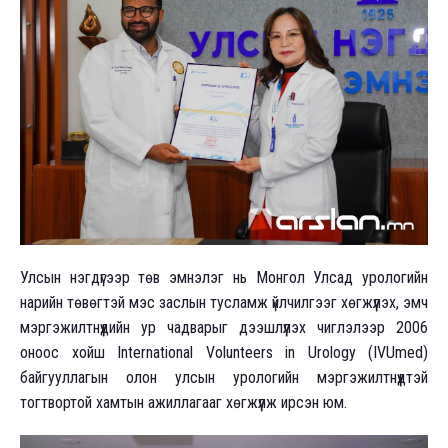
Улсын нэгдүгээр төв эмнэлэг нь Монгол Улсад урологийн
нарийн төвөгтэй мэс заслын тусламж үйлчилгээг хөгжүүлэх, эмч
мэргэжилтнүүдийн ур чадварыг дээшлүүлэх чиглэлээр 2006
оноос хойш International Volunteers in Urology (IVUmed)
байгууллагын олон улсын урологийн мэргэжилтнүүдтэй
тогтвортой хамтын ажиллагааг хөгжүүлж ирсэн юм.