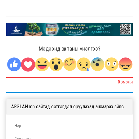
Мэдээнд өгөх таны үнэлгээ?
0
ЭМОЖИ
ARSLAN.mn сайтад сэтгэгдэл оруулахад анхаарах зүйлс