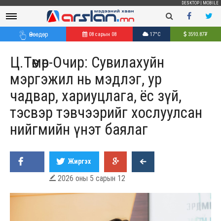
DESKTOP
|
MOBILE
Өнөөдөр
08 сарын 08
17°C
3593.87
₮
Ц.Төмөр-Очир: Сувилахуйн
мэргэжил нь мэдлэг, ур
чадвар, хариуцлага, ёс зүй,
тэсвэр тэвчээрийг хослуулсан
нийгмийн үнэт баялаг
Жиргэх
2026 оны 5 сарын 12
