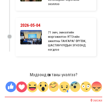
эхэллээ
2026-05-04
71 эмч, эмнэлгийн
мэргэжилтэн УГТЭ-ийн
ажилтны ТАНГАРАГ ӨРГӨЖ,
ШАСТИНЧУУДЫН ЭГНЭЭНД
нэгдлээ
Мэдээнд өгөх таны үнэлгээ?
0
ЭМОЖИ