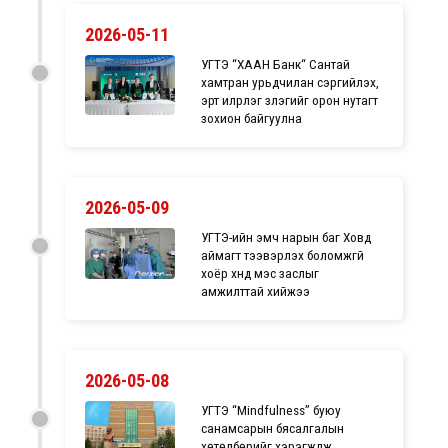
2026-05-11
УГТЭ “ХААН Банк“ Сантай
хамтран урьдчилан сэргийлэх,
эрт илрүүлэг үзлэгийг орон нутагт
зохион байгуулна
2026-05-09
УГТЭ-ийн эмч нарын баг Ховд
аймагт тээвэрлэх боломжгүй
хоёр хүнд мэс заслыг
амжилттай хийжээ
2026-05-08
УГТЭ “Mindfulness” буюу
санамсарын бясалгалын
хөтөлбөрийг хэрэгжүүлж