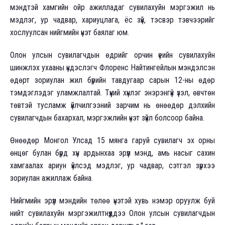
мэндтэй хамгийн ойр ажилладаг сувилахуйн мэргэжил нь
мэдлэг, ур чадвар, хариуцлага, ёс зүй, тэсвэр тэвчээрийг
хослуулсан нийгмийн үнэт баялаг юм.
Олон улсын сувилагчдын өдрийг орчин үеийн сувилахуйн
шинжлэх ухааны үндэслэгч Флоренс Найтингейлын мэндэлсэн
өдөрт зориулан жил бүрийн тавдугаар сарын 12-ны өдөр
тэмдэглэдэг уламжлалтай. Түүний хүнлэг энэрэнгүй үзэл, өвчтөн
төвтэй тусламж үйлчилгээний зарчим нь өнөөдөр дэлхийн
сувилагчдын бахархал, мэргэжлийн үнэт зүйл болсоор байна.
Өнөөдөр Монгол Улсад 15 мянга гаруй сувилагч эх орны
өнцөг булан бүрд хүн ардынхаа эрүүл мэнд, амь насыг сахин
хамгаалах ариун үйлсэд мэдлэг, ур чадвар, сэтгэл зүрхээ
зориулан ажиллаж байна.
Нийгмийн эрүүл мэндийн төлөө үнэтэй хувь нэмэр оруулж буй
нийт сувилахуйн мэргэжилтнүүддээ Олон улсын сувилагчдын