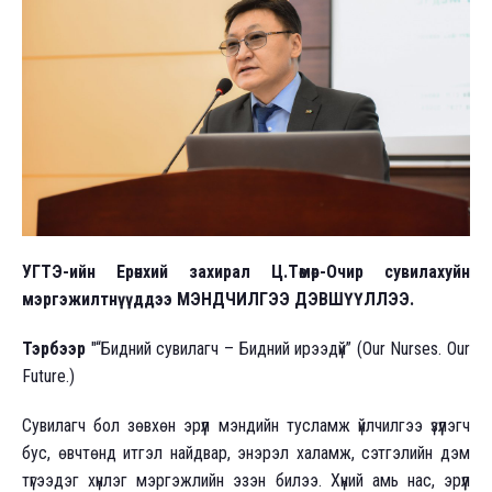
УГТЭ-ийн Ерөнхий захирал Ц.Төмөр-Очир сувилахуйн
мэргэжилтнүүддээ МЭНДЧИЛГЭЭ ДЭВШҮҮЛЛЭЭ.
Тэрбээр
"“Бидний сувилагч – Бидний ирээдүй” (Our Nurses. Our
Future.)
Сувилагч бол зөвхөн эрүүл мэндийн тусламж үйлчилгээ үзүүлэгч
бус, өвчтөнд итгэл найдвар, энэрэл халамж, сэтгэлийн дэм
түгээдэг хүнлэг мэргэжлийн эзэн билээ. Хүний амь нас, эрүүл