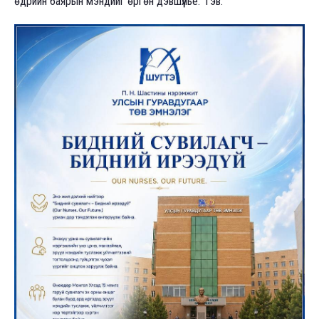
өдрийн баярын мэндийг өргөн дэвшүүлье." гэв.