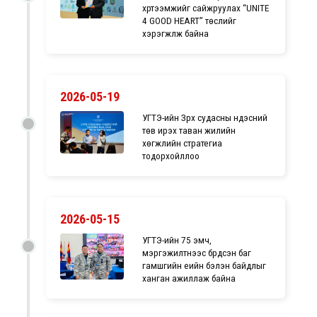
хүртээмжийг сайжруулах “UNITE
4 GOOD HEART” төслийг
хэрэгжүүлж байна
2026-05-19
УГТЭ-ийн Зүрх судасны үндэсний
төв ирэх таван жилийн
хөгжлийн стратегиа
тодорхойллоо
2026-05-15
УГТЭ-ийн 75 эмч,
мэргэжилтнээс бүрдсэн баг
гамшгийн үеийн бэлэн байдлыг
ханган ажиллаж байна