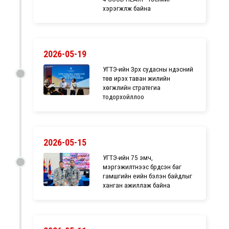
хэрэгжүүлж байна
2026-05-19
УГТЭ-ийн Зүрх судасны үндэсний
төв ирэх таван жилийн
хөгжлийн стратегиа
тодорхойллоо
2026-05-15
УГТЭ-ийн 75 эмч,
мэргэжилтнээс бүрдсэн баг
гамшгийн үеийн бэлэн байдлыг
ханган ажиллаж байна