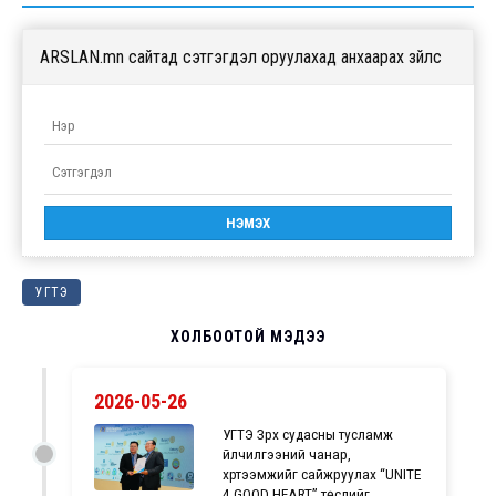
ARSLAN.mn сайтад сэтгэгдэл оруулахад анхаарах зүйлс
УГТЭ
ХОЛБООТОЙ МЭДЭЭ
2026-05-26
УГТЭ Зүрх судасны тусламж
үйлчилгээний чанар,
хүртээмжийг сайжруулах “UNITE
4 GOOD HEART” төслийг