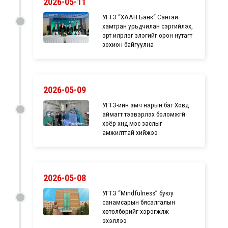
2026-05-11
УГТЭ “ХААН Банк“ Сантай
хамтран урьдчилан сэргийлэх,
эрт илрүүлэг үзлэгийг орон нутагт
зохион байгуулна
2026-05-09
УГТЭ-ийн эмч нарын баг Ховд
аймагт тээвэрлэх боломжгүй
хоёр хүнд мэс заслыг
амжилттай хийжээ
2026-05-08
УГТЭ “Mindfulness” буюу
санамсарын бясалгалын
хөтөлбөрийг хэрэгжүүлж
эхэллээ