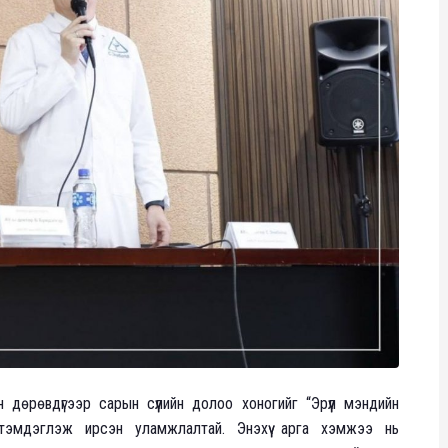
дөрөвдүгээр сарын сүүлийн долоо хоногийг “Эрүүл мэндийн
тэмдэглэж ирсэн уламжлалтай. Энэхүү арга хэмжээ нь