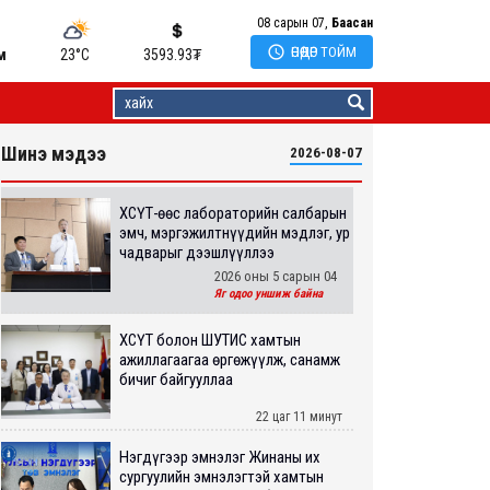
08 сарын 07,
Баасан

ӨНӨӨДӨР ТОЙМ
м
23°C
3593.93
₮
Шинэ мэдээ
2026-08-07
ХӨСҮТ-өөс лабораторийн салбарын
эмч, мэргэжилтнүүдийн мэдлэг, ур
чадварыг дээшлүүллээ
2026 оны 5 сарын 04
Яг одоо уншиж байна
ХӨСҮТ болон ШУТИС хамтын
ажиллагаагаа өргөжүүлж, санамж
бичиг байгууллаа
22 цаг 11 минут
Нэгдүгээр эмнэлэг Жинаны их
сургуулийн эмнэлэгтэй хамтын