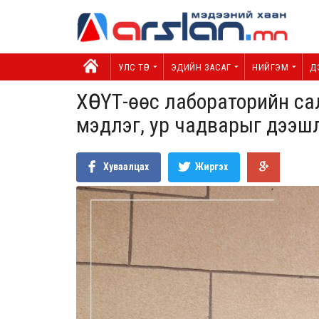
УЛС ТӨР
ЭДИЙН ЗАСАГ
НИЙГЭМ
Д
ХӨСҮТ-өөс лабораторийн с
мэдлэг, ур чадварыг дээш
Хуваалцах
Жиргэх