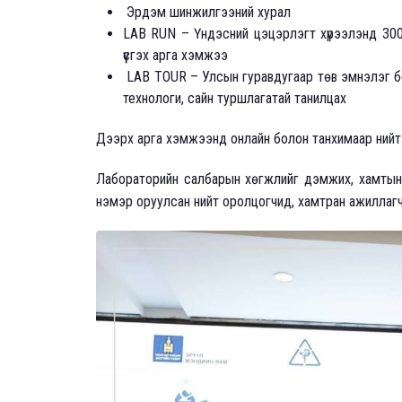
Эрдэм шинжилгээний хурал
LAB RUN – Үндэсний цэцэрлэгт хүрээлэнд 300
үүсгэх арга хэмжээ
LAB TOUR – Улсын гуравдугаар төв эмнэлэг б
технологи, сайн туршлагатай танилцах
Дээрх арга хэмжээнд онлайн болон танхимаар нийт 
Лабораторийн салбарын хөгжлийг дэмжих, хамтын а
нэмэр оруулсан нийт оролцогчид, хамтран ажиллагч