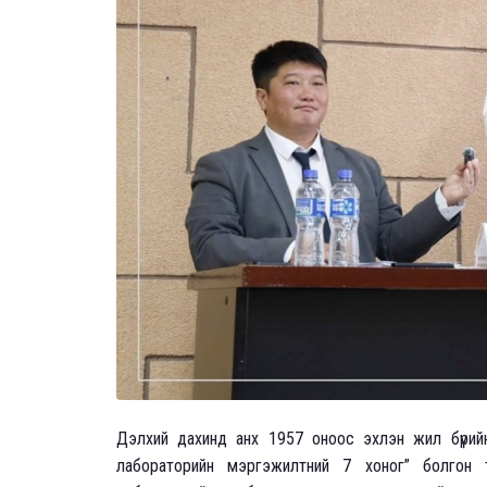
Дэлхий дахинд анх 1957 оноос эхлэн жил бүрийн 
лабораторийн мэргэжилтний 7 хоног” болгон 