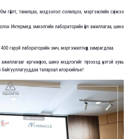
0м гүйлт, танилцах, мэдээлэл солилцох, мэргэжлийн сүлжээ
олон Интермед эмнэлгийн лабораторийн үйл ажиллагаа, шинэ
400 гаруй лабораторийн эмч, мэргэжилтнүүд хамрагдлаа.
жиллагааг өргөжүүлэх, шинэ мэдлэгийг түгээхэд үнэтэй хувь
 байгууллагууддаа талархал илэрхийлье!