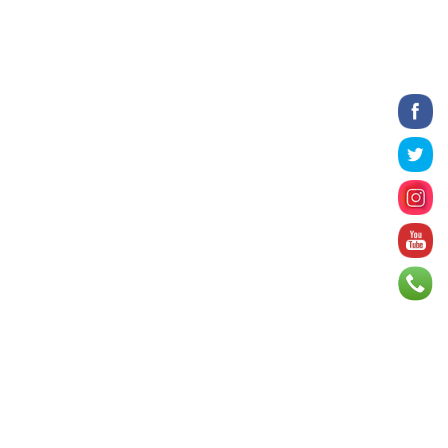
2026 оны 8 сарын 06
Татварын өртэй шатахуун
импортлогч ААН-үүдийн дансыг
битүүмжлэхгүй
2026 оны 8 сарын 06
Нийслэлийн цэцэрлэгийн цахим
бүртгэл энэ сарын 10-нд эхэлнэ
2026 оны 8 сарын 06
Өнөр хороолол болон Баянхошууны
авто замын барилгын ажлын нийт
гүйцэтгэл 74.5 хув...
2026 оны 8 сарын 06
Монгол-Алтай, Хөвсгөлийн
уулархаг нутаг, Дорнод-
Дарьгангын тал нутгаар дуу
цахилг...