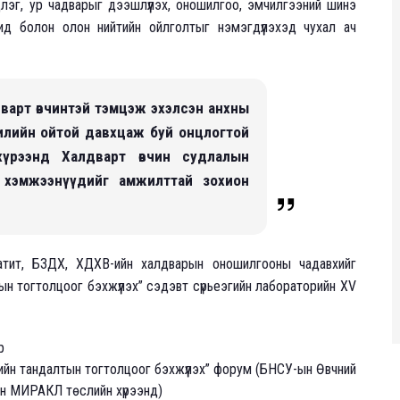
лэг, ур чадварыг дээшлүүлэх, оношилгоо, эмчилгээний шинэ
ид болон олон нийтийн ойлголтыг нэмэгдүүлэхэд чухал ач
варт өвчинтэй тэмцэж эхэлсэн анхны
илийн ойтой давхцаж буй онцлогтой
үрээнд Халдварт өвчин судлалын
га хэмжээнүүдийг амжилттай зохион
патит, БЗДХ, ХДХВ-ийн халдварын оношилгооны чадавхийг
ын тогтолцоог бэхжүүлэх” сэдэвт сүрьеэгийн лабораторийн XV
р
йн тандалтын тогтолцоог бэхжүүлэх” форум (БНСУ-ын Өвчний
йн МИРАКЛ төслийн хүрээнд)