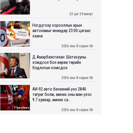
23 цаг 29 минут
Нэгдүгээр хорооллын арын
автозамыг өнөөдөр 23:00 цагаас
хаана
2026 оны 8 сарын 06
Д.Амарбаясгалан: Шатахууны
хомдсол бол өөрөө төрийн
бодлогын хомсдол
2026 оны 8 сарын 06
АИ-92 авто бензиний үнэ 2840
төгрөг болж, өмнөх оны мөн үеэс
9.7 хувиар, өмнөх са...
2026 оны 8 сарын 06
ШУУРХАЙ: Туул голд 13 настай
хүүхэд живж, эрэн хайх ажиллагаа
үргэлжилж байна