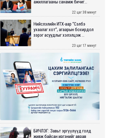
ажиллагааны санамж бичиг...
22 цаг 38 минут
Нийслэлийн ИТХ-аар “Сэлбэ
ухаалаг хот”, агаарын бохирдол
зэрэг асуудлыг хэлэлцэж ...
23 цаг 17 минут
БИЧЛЭГ: Завьт эргүүлүүд голд
живж байсан иргэнийг аврав