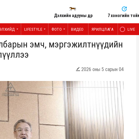
Дэлхийн адууны өдөр
7 хоногийн той
ЭЛХИЙД
LIFESTYLE
ФОТО
ВИДЕО
ЯРИЛЦЛАГА
LIVE
албарын эмч, мэргэжилтнүүдийн
лүүллээ
2026 оны 5 сарын 04
