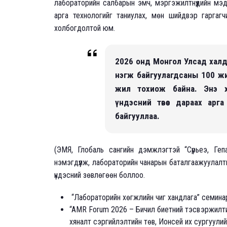
лабораторийн салбарын эмч, мэргэжилтнүүдийн мэд
арга технологийг таниулах, мөн шийдвэр гаргагч
холбогдолтой юм.
2026 онд Монгол Улсад халд
нэгж байгуулагдсаны 100 ж
жил тохиож байна. Энэ х
үндэсний төвөөс дараах ар
байгууллаа.
(ЭМЯ, Глобаль сангийн дэмжлэгтэй “Сүрьеэ, Ге
нэмэгдүүлж, лабораторийн чанарын баталгаажуулалт
үндэсний зөвлөгөөн боллоо.
“Лабораторийн хөгжлийн чиг хандлага” семина
“AMR Forum 2026 – Бичил биетний тэсвэржилти
хяналт сэргийлэлтийн төв, Ионсей их сургуули