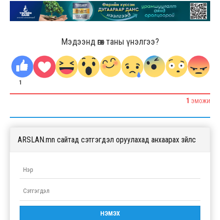
Мэдээнд өгөх таны үнэлгээ?
1
1
ЭМОЖИ
ARSLAN.mn сайтад сэтгэгдэл оруулахад анхаарах зүйлс