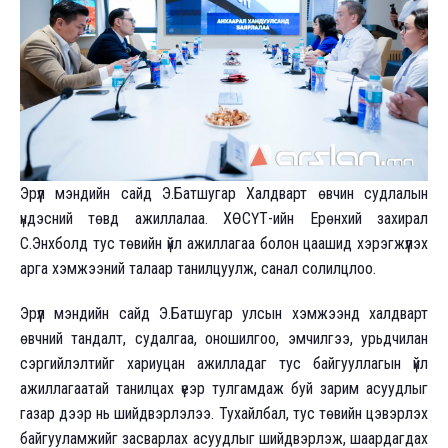
Э
рүүл мэндийн сайд Э.Батшугар Халдварт өвчин судлалын
үндэсний төвд ажиллалаа. ХӨСҮТ-ийн Ерөнхий захирал
С.Энхболд тус төвийн үйл ажиллагаа болон цаашид хэрэгжүүлэх
арга хэмжээний талаар танилцуулж, санал солилцлоо.
Эрүүл мэндийн сайд Э.Батшугар улсын хэмжээнд халдварт
өвчний тандалт, судалгаа, оношилгоо, эмчилгээ, урьдчилан
сэргийлэлтийг хариуцан ажилладаг тус байгууллагын үйл
ажиллагаатай танилцах үеэр тулгамдаж буй зарим асуудлыг
газар дээр нь шийдвэрлэлээ. Тухайлбал, тус төвийн цэвэрлэх
байгууламжийг засварлах асуудлыг шийдвэрлэж, шаардагдах