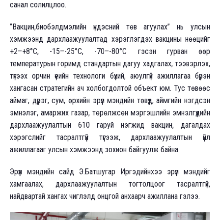
санал солилцлоо.
”Вакцин,биобэлдмэлийн үндэсний төв агуулах” нь улсын
хэмжээнд дархлаажуулалтад хэрэглэгдэх вакцины нөөцийг
+2–+8°C, -15–-25°C, -70–-80°C гэсэн гурван өөр
температурын горимд стандартын дагуу хадгалах, тээвэрлэх,
түгээх орчин үеийн технологи бүхий, аюулгүй ажиллагаа бүрэн
хангасан стратегийн ач холбогдолтой объект юм. Тус төвөөс
аймаг, дүүрэг, сум, өрхийн эрүүл мэндийн төвүүд, аймгийн нэгдсэн
эмнэлэг, амаржих газар, төрөлжсөн мэргэшлийн эмнэлгүүдийн
дархлаажуулалтын 610 гаруй нэгжид вакцин, дагалдах
хэрэгслийг тасралтгүй түгээж, дархлаажуулалтын үйл
ажиллагааг улсын хэмжээнд зохион байгуулж байна.
Эрүүл мэндийн сайд Э.Батшугар Иргэдийнхээ эрүүл мэндийг
хамгаалах, дархлаажуулалтын тогтолцоог тасралтгүй,
найдвартай хангах чиглэлд онцгой анхаарч ажиллана гэлээ.