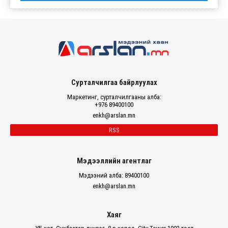
Сурталчилгаа байрлуулах
Маркетинг, сурталчилгааны алба:
+976 89400100
enkh@arslan.mn
RSS
Мэдээллийн агентлаг
Мэдээний алба: 89400100
enkh@arslan.mn
Хаяг