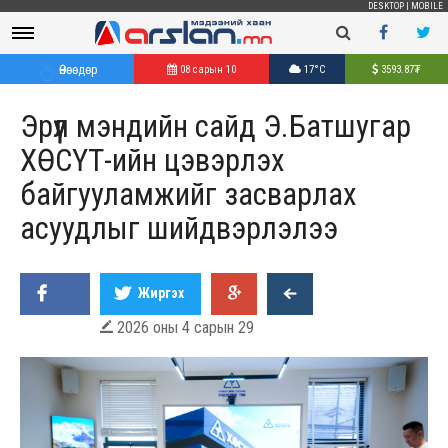
DESKTOP
|
MOBILE
Өнөөдөр
08 сарын 10
17°C
3593.87
₮
Эрүүл мэндийн сайд Э.Батшугар
ХӨСҮТ-ийн цэвэрлэх
байгууламжийг засварлах
асуудлыг шийдвэрлэлээ
Жиргэх
2026 оны 4 сарын 29
