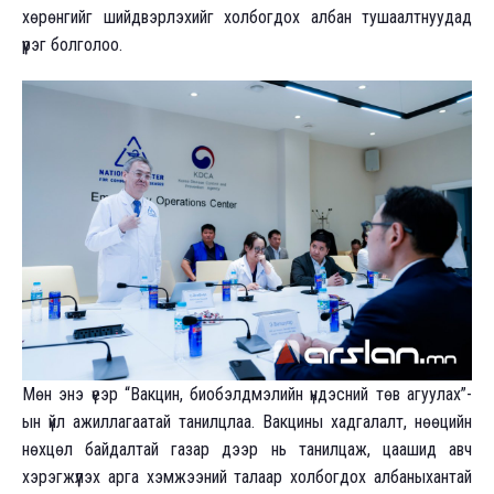
хөрөнгийг шийдвэрлэхийг холбогдох албан тушаалтнуудад
үүрэг болголоо.
Мөн энэ үеэр “Вакцин, биобэлдмэлийн үндэсний төв агуулах”-
ын үйл ажиллагаатай танилцлаа. Вакцины хадгалалт, нөөцийн
нөхцөл байдалтай газар дээр нь танилцаж, цаашид авч
хэрэгжүүлэх арга хэмжээний талаар холбогдох албаныхантай