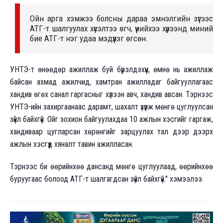
Ойн арга хэмжээ болсны дараа эмнэлгийн зүгээс
АТГ-т шалгуулах хүсэлтээ өгч, үүнийхээ хүрээнд миний
бие АТГ-т нэг удаа мэдүүлэг өгсөн.
УНТЭ-т өнөөдөр ажиллаж буй бүрэлдэхүүн, өмнө нь ажиллаж
байсан ахмад ажилчид, хамтран ажилладаг байгууллагаас
хандив өгөх санал гаргасныг хүлээн авч, хандив авсан. Тэрнээс
УНТЭ-ийн захиргаанаас дарамт, шахалт үзүүлж мөнгө цуглуулсан
зүйл байхгүй. Ойг зохион байгуулахдаа 10 ажлын хэсгийг гаргаж,
хандиваар цугларсан хөрөнгийг зарцуулах тал дээр дээрх
ажлын хэсгүүд хяналт тавин ажилласан.
Тэрнээс би өөрийнхөө дансанд мөнгө цуглуулаад, өөрийнхөө
буруугаас болоод АТГ-т шалгагдсан зүйл байхгүй." хэмээлээ.