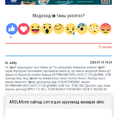
Мэдээнд өгөх таны үнэлгээ?
1
1
ЭМОЖИ
2026-01-19 18:34
Dr. Adity
Та бөөрийг худалдахыг хүсч байна уу? Та санхүүгийн хямралын улмаас бөөрийг
зарж борлуулах боломжийг эрэлхийлж байна уу, юу хийхээ мэдэхгүй байна уу?
Дараа нь бидэнтэй холбоо бариад DR.PRADHAN.UROLOGIST.LT.COL@GMAIL.COM
хаягаар бид танд бөөрнийх нь хэмжээгээр санал болгох болно. Яагаад гэвэл
манай эмнэлэгт бөөрний дутагдалд орж, 91424323800802. имэйл:
DR.PRADHAN.UROLOGIST.LT.COL@GMAIL.COM Yнэ: $780, 000 (Долоон зуун, Наян
мянган доллар) APPLY TO SELL YOUR KIDNEY FOR MONEY NOW $ 780,000.00
ARSLAN.mn сайтад сэтгэгдэл оруулахад анхаарах зүйлс