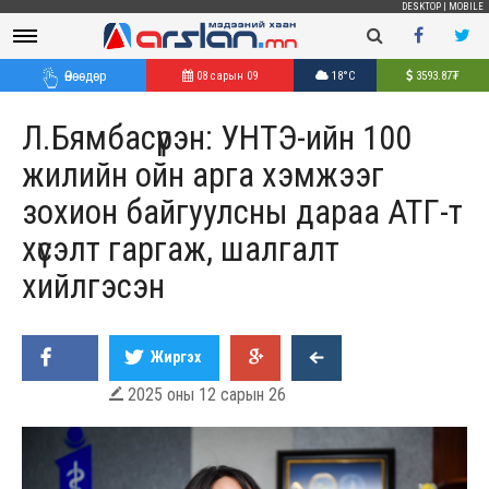
DESKTOP
|
MOBILE
Өнөөдөр
08 сарын 09
18°C
3593.87
₮
Л.Бямбасүрэн: УНТЭ-ийн 100
жилийн ойн арга хэмжээг
зохион байгуулсны дараа АТГ-т
хүсэлт гаргаж, шалгалт
хийлгэсэн
Жиргэх
2025 оны 12 сарын 26
