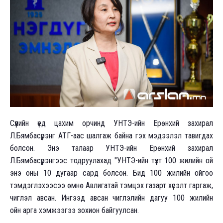
Сүүлийн үед цахим орчинд УНТЭ-ийн Ерөнхий захирал
Л.Бямбасүрэнг АТГ-аас шалгаж байна гэх мэдээлэл тавигдах
болсон. Энэ талаар УНТЭ-ийн Ерөнхий захирал
Л.Бямбасүрэнгээс тодруулахад "УНТЭ-ийн түүхт 100 жилийн ой
энэ оны 10 дугаар сард болсон. Бид 100 жилийн ойгоо
тэмдэглэхээсээ өмнө Авлигатай тэмцэх газарт хүсэлт гаргаж,
чиглэл авсан. Ингээд авсан чиглэлийн дагуу 100 жилийн
ойн арга хэмжээгээ зохион байгуулсан.