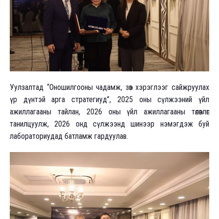
Уулзалтад “Оношилгооны чадамж, зөв хэрэглээг сайжруулах
үр дүнтэй арга стратегиуд”, 2025 оны сүлжээний үйл
ажиллагааны тайлан, 2026 оны үйл ажиллагааны төлөвлөгөө
танилцуулж, 2026 онд сүлжээнд шинээр нэмэгдэж буй
лабораториудад батламж гардуулав.