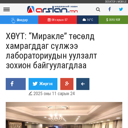
DESKTOP
|
MOBILE
Өнөөдөр
08 сарын 07
16°C
3593.93
₮
ХӨСҮТ: “Миракле” төсөлд
хамрагддаг сүлжээ
лабораториудын уулзалт
зохион байгуулагдлаа
Жиргэх
2025 оны 11 сарын 24
