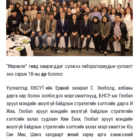
“Миракле” төсөлд хамрагддаг сүлжээ лабораториудын уулзалт
энэ сарын 18-ны өдөр боллоо.
Уулзалтад ХӨСҮТ-ийн Ерөнхий захирал С. Энхболд, албаны
дарга нар болон холбогдох мэргэжилтнүүд, БНСУ-ын Глобал
эрүүл мэндийн аюулгүй байдлын стратегийн хэлтсийн дарга И
Жиа, Глобал эрүүл мэндийн аюулгүй байдлын стратегийн
хэлтсийн ахлах судлаач Ким Ёнхи, Глобал эрүүл мэндийн
аюулгүй байдлын стратегийн хэлтсийн ахлах мэргэжилтэн Юү
Син Мин, Шинэ халдварт өвчний хариу арга хэмжээний