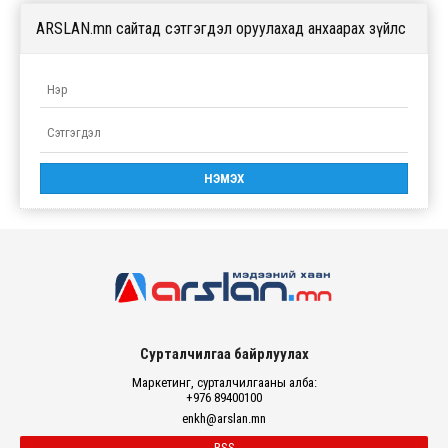
ARSLAN.mn сайтад сэтгэгдэл оруулахад анхаарах зүйлс
Сурталчилгаа байрлуулах
Маркетинг, сурталчилгааны алба:
+976 89400100
enkh@arslan.mn
RSS