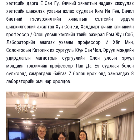
хэлтсийн дарга Ё Сан Гү, Өвчний хяналтын чадавх хөгжүүлэх
хэлтсийн шинжлэх ухааны ахлах судлаач Ким Ин Гён, Бичил
биетний тэсвэржилтийн хяналтын хэлтсийн эрдэм
шинжилгээний ажилтан Хун Сон Хи, Халдварт өвчний клиникийн
профессор / Олон улсын хөгжлийн төвийн захирал Ёом Жүн Соб,
Лабораторийн анагаах ухааны профессор И Хёг Мин,
Солонгосын Католик их сургууль Юүн Сан Чол, Эрүүл мэндийн
удирдлагын магистрын сургуулийн Олон улсын эрүүл
мэндийн тэнхимийн профессор Пак Да Еэ судлаач болон
сүлжээнд хамрагдаж байгаа 7 болон ирэх онд хамрагдах 8
лабораторийн эмч нар оролцов.