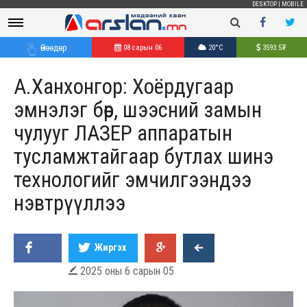
DESKTOP
|
MOBILE
Өнөөдөр
08 сарын 06
20°C
3593.5
₮
А.Ханхонгор: Хоёрдугаар
эмнэлэг бөөр, шээсний замын
чулууг ЛАЗЕР аппаратын
тусламжтайгаар бутлах шинэ
технологийг эмчилгээндээ
нэвтрүүллээ
Жиргэх
2025 оны 6 сарын 05
