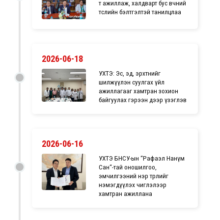
т ажиллаж, халдварт бус өвчний
төслийн бэлтгэлтэй танилцлаа
2026-06-18
УХТЭ: Эс, эд, эрхтнийг
шилжүүлэн суулгах үйл
ажиллагааг хамтран зохион
байгуулах гэрээн дээр үзэглэв
2026-06-16
УХТЭ БНСУ-ын “Рафаэл Нанүм
Сан“-тай оношилгоо,
эмчилгээний нэр төрлийг
нэмэгдүүлэх чиглэлээр
хамтран ажиллана