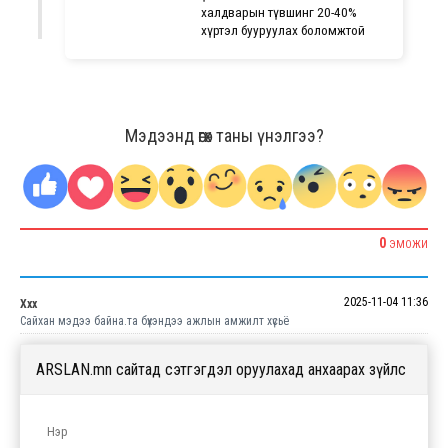
халдварын түвшинг 20-40%
хүртэл бууруулах боломжтой
Мэдээнд өгөх таны үнэлгээ?
0
ЭМОЖИ
2025-11-04 11:36
Ххх
Сайхан мэдээ байна.та бүхэндээ ажлын амжилт хүсьё
ARSLAN.mn сайтад сэтгэгдэл оруулахад анхаарах зүйлс