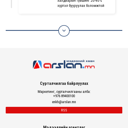
халдварын түвшинг 20-40%
хүртэл бууруулах боломжтой

Сурталчилгаа байрлуулах
Маркетинг, сурталчилгааны алба:
+976 89400100
enkh@arslan.mn
RSS
Мэдээллийн агентлаг