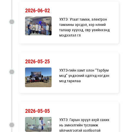
2026-06-02
УХТЭ: Утаат тамхи, электрон
тамхины эрсдэл, хор нөлөөний
талаар хүүхэд, өсвөр үеийнхэнд
мэдээлэл өглөө
2026-05-25
УХТЭ-гийн хамт олон “Тэрбум
мод” үндэсний хөдөлгөөнд нэгдэн
мод тарилаа
2026-05-05
УХТЭ: Гарын эрүүл ахуй сахих
нь эмнэлгийн тусламж
үйлчилгээтэй холбоотой