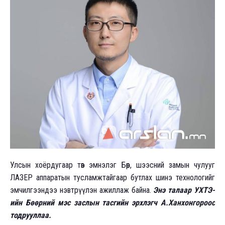
Улсын хоёрдугаар төв эмнэлэг Бөөр, шээсний замын чулууг
ЛАЗЕР аппаратын тусламжтайгаар бутлах шинэ технологийг
эмчилгээндээ нэвтрүүлэн ажиллаж байна.
Энэ талаар УХТЭ-
ийн Бөөрний мэс заслын тасгийн эрхлэгч А.Ханхонгороос
тодрууллаа.