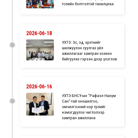
төслийн бэлтгэлтэй танилцлаа
2026-06-18
УХТЭ: Эс, эд, эрхтнийг
шилжүүлэн суулгах үйл
ажиллагааг хамтран зохион
байгуулах гэрээн дээр үзэглэв
2026-06-16
УХТЭ БНСУ-ын “Рафаэл Нанүм
Сан“-тай оношилгоо,
эмчилгээний нэр төрлийг
нэмэгдүүлэх чиглэлээр
хамтран ажиллана