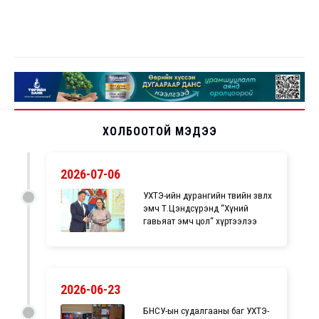
ХОЛБООТОЙ МЭДЭЭ
2026-07-06
УХТЭ-ийн дурангийн төвийн зөвлөх
эмч Т.Цэндсүрэнд “Хүний
гавьяат эмч цол“ хүртээлээ
2026-06-23
БНСУ-ын судалгааны баг УХТЭ-