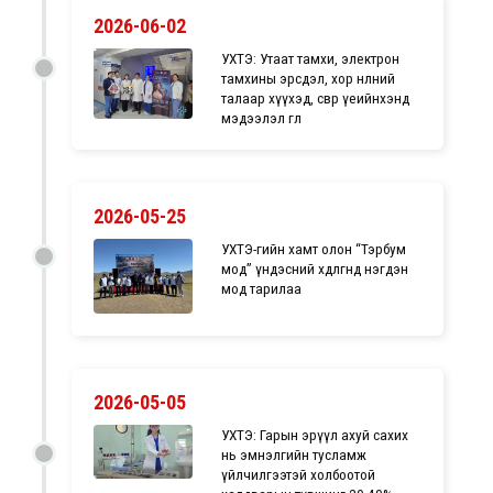
2026-06-02
УХТЭ: Утаат тамхи, электрон
тамхины эрсдэл, хор нөлөөний
талаар хүүхэд, өсвөр үеийнхэнд
мэдээлэл өглөө
2026-05-25
УХТЭ-гийн хамт олон “Тэрбум
мод” үндэсний хөдөлгөөнд нэгдэн
мод тарилаа
2026-05-05
УХТЭ: Гарын эрүүл ахуй сахих
нь эмнэлгийн тусламж
үйлчилгээтэй холбоотой