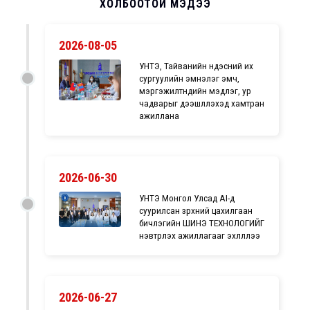
ХОЛБООТОЙ МЭДЭЭ
2026-08-05
УНТЭ, Тайванийн үндэсний их
сургуулийн эмнэлэг эмч,
мэргэжилтнүүдийн мэдлэг, ур
чадварыг дээшлүүлэхэд хамтран
ажиллана
2026-06-30
УНТЭ Монгол Улсад AI-д
суурилсан зүрхний цахилгаан
бичлэгийн ШИНЭ ТЕХНОЛОГИЙГ
нэвтрүүлэх ажиллагааг эхлүүллээ
2026-06-27