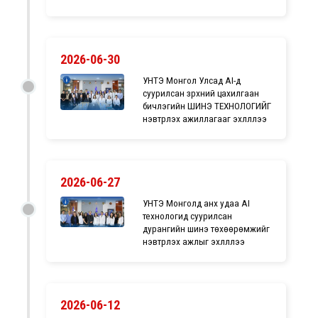
2026-06-30
УНТЭ Монгол Улсад AI-д
суурилсан зүрхний цахилгаан
бичлэгийн ШИНЭ ТЕХНОЛОГИЙГ
нэвтрүүлэх ажиллагааг эхлүүллээ
2026-06-27
УНТЭ Монголд анх удаа AI
технологид суурилсан
дурангийн шинэ төхөөрөмжийг
нэвтрүүлэх ажлыг эхлүүллээ
2026-06-12