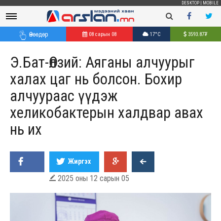
DESKTOP
|
MOBILE
Өнөөдөр
08 сарын 08
17°C
3593.87
₮
Э.Бат-Өлзий: Аяганы алчуурыг
халах цаг нь болсон. Бохир
алчуураас үүдэж
хеликобактерын халдвар авах
нь их
Жиргэх
2025 оны 12 сарын 05
