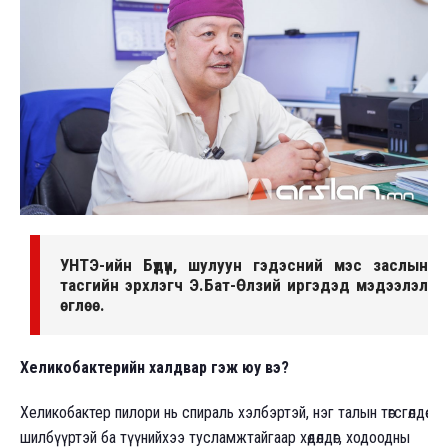
УНТЭ-ийн Бүдүүн, шулуун гэдэсний мэс заслын
тасгийн эрхлэгч Э.Бат-Өлзий иргэдэд мэдээлэл
өглөө.
Хеликобактерийн халдвар гэж юу вэ?
Хеликобактер пилори нь спираль хэлбэртэй, нэг талын төгсгөлдөө
шилбүүртэй ба түүнийхээ тусламжтайгаар хөдөлдөг, ходоодны