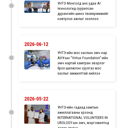
УНТЭ Монголд анх удаа AI
технологид суурилсан
дурангийн шинэ төхөөрөмжийг
нэвтрүүлэх ажлыг эхлүүллээ
2026-06-12
УНТЭ-ийн мэс заслын эмч нар
АНУ-ын “Virtue Foundation“-ийн
эмч нартай хамтран эвэрлэг
бүрхүүл шилжүүлэн суулгах мэс
заслыг амжилттай хийлээ
2026-05-22
УНТЭ-ийн гадаад хамтын
ажиллагааны хүрээнд
INTERNATIONAL VOLUNTEERS IN
UROLOGY-ын эмч, мэргэжилтнүүд
дахин ирлээ