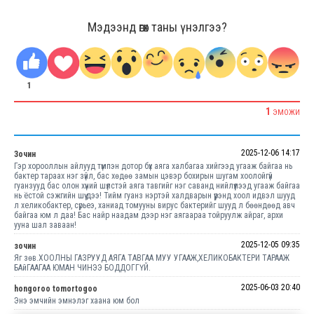
Мэдээнд өгөх таны үнэлгээ?
1
1
ЭМОЖИ
2025-12-06 14:17
Зочин
Гэр хорооллын айлууд түмпэн дотор бүх аяга халбагаа хийгээд угааж байгаа нь
бактер тараах нэг зүйл, бас хөдөө замын цэвэр бохирын шугам хоолойгүй
гуанзууд бас олон хүний шүлстэй аяга тавгийг нэг саванд нийлүүлээд угааж байгаа
нь ёстой сэжгийн шүү дээ! Тийм гуанз нэртэй халдварын үүрэнд хоол идвэл шууд
л хеликобактер, сүрьеэ, ханиад томууны вирус бактерийг шууд л бөөндөөд авч
байгаа юм л даа! Бас найр наадам дээр нэг аягаараа тойруулж айраг, архи
ууна шал заваан!
2025-12-05 09:35
зочин
Яг зөв.ХООЛНЫ ГАЗРУУД АЯГА ТАВГАА МУУ УГААЖ,ХЕЛИКОБАКТЕРИ ТАРААЖ
БАйГААГАА ЮМАН ЧИНЭЭ БОДДОГГҮЙ.
2025-06-03 20:40
hongoroo tomortogoo
Энэ эмчийн эмнэлэг хаана юм бол