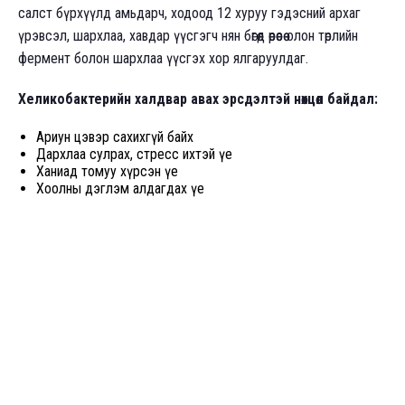
салст бүрхүүлд амьдарч, ходоод 12 хуруу гэдэсний архаг
үрэвсэл, шархлаа, хавдар үүсгэгч нян бөгөөд өөрөөсөө олон төрлийн
фермент болон шархлаа үүсгэх хор ялгаруулдаг.
Хеликобактерийн халдвар авах эрсдэлтэй нөхцөл байдал:
Ариун цэвэр сахихгүй байх
Дархлаа сулрах, стресс ихтэй үе
Ханиад томуу хүрсэн үе
Хоолны дэглэм алдагдах үе