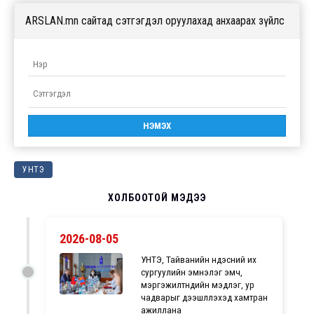
ARSLAN.mn сайтад сэтгэгдэл оруулахад анхаарах зүйлс
УНТЭ
ХОЛБООТОЙ МЭДЭЭ
2026-08-05
УНТЭ, Тайванийн үндэсний их
сургуулийн эмнэлэг эмч,
мэргэжилтнүүдийн мэдлэг, ур
чадварыг дээшлүүлэхэд хамтран
ажиллана