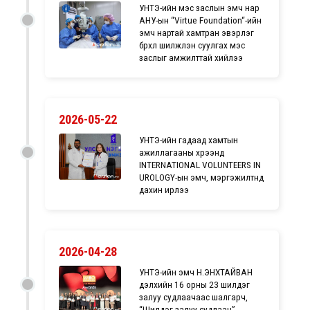
УНТЭ-ийн мэс заслын эмч нар
АНУ-ын “Virtue Foundation“-ийн
эмч нартай хамтран эвэрлэг
бүрхүүл шилжүүлэн суулгах мэс
заслыг амжилттай хийлээ
2026-05-22
УНТЭ-ийн гадаад хамтын
ажиллагааны хүрээнд
INTERNATIONAL VOLUNTEERS IN
UROLOGY-ын эмч, мэргэжилтнүүд
дахин ирлээ
2026-04-28
УНТЭ-ийн эмч Н.ЭНХТАЙВАН
дэлхийн 16 орны 23 шилдэг
залуу судлаачаас шалгарч,
“Шилдэг залуу судлаач”