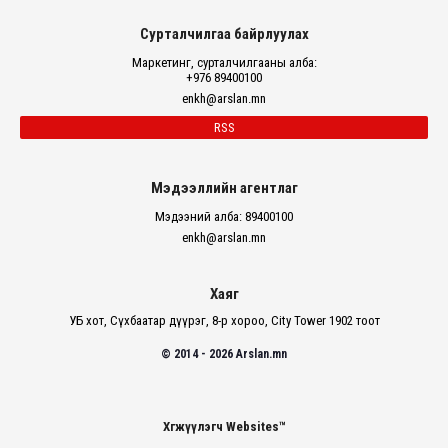
Сурталчилгаа байрлуулах
Маркетинг, сурталчилгааны алба:
+976 89400100
enkh@arslan.mn
RSS
Мэдээллийн агентлаг
Мэдээний алба: 89400100
enkh@arslan.mn
Хаяг
УБ хот, Сүхбаатар дүүрэг, 8-р хороо, City Tower 1902 тоот
© 2014 - 2026 Arslan.mn
Хөгжүүлэгч Websites™