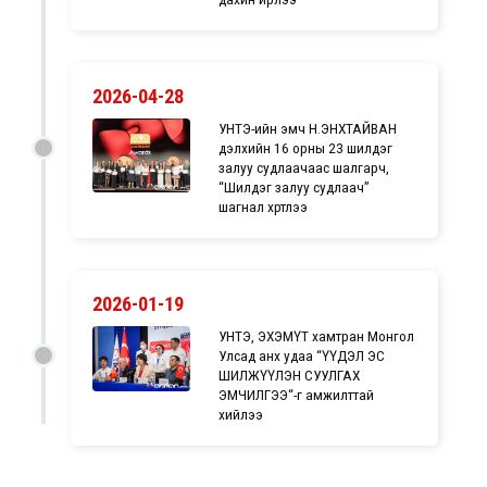
2026-04-28
УНТЭ-ийн эмч Н.ЭНХТАЙВАН
дэлхийн 16 орны 23 шилдэг
залуу судлаачаас шалгарч,
“Шилдэг залуу судлаач”
шагнал хүртлээ
2026-01-19
УНТЭ, ЭХЭМҮТ хамтран Монгол
Улсад анх удаа “ҮҮДЭЛ ЭС
ШИЛЖҮҮЛЭН СУУЛГАХ
ЭМЧИЛГЭЭ“-г амжилттай
хийлээ