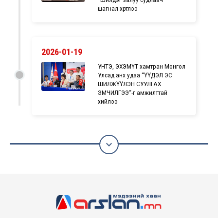
шагнал хүртлээ
2026-01-19
УНТЭ, ЭХЭМҮТ хамтран Монгол
Улсад анх удаа “ҮҮДЭЛ ЭС
ШИЛЖҮҮЛЭН СУУЛГАХ
ЭМЧИЛГЭЭ“-г амжилттай
хийлээ
