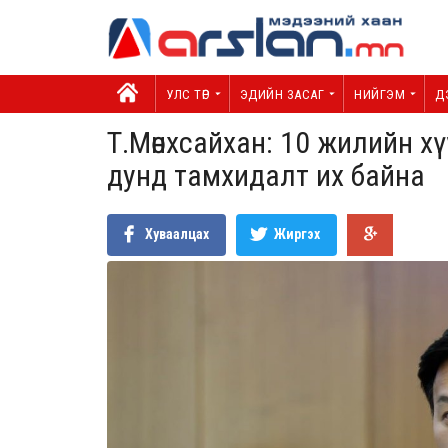
УЛС ТӨР
ЭДИЙН ЗАСАГ
НИЙГЭМ
Д
Т.Мөнхсайхан: 10 жилийн х
дунд тамхидалт их байна
Хуваалцах
Жиргэх