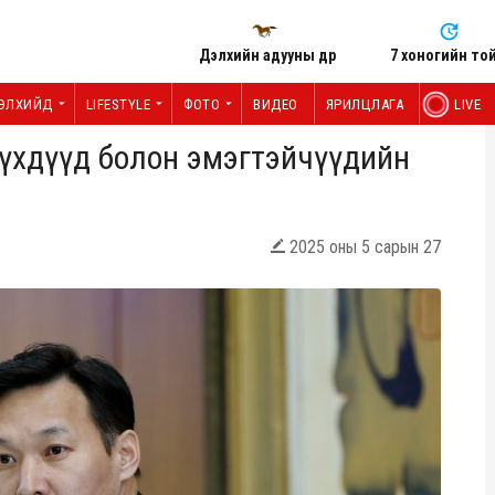
Дэлхийн адууны өдөр
7 хоногийн то
ЭЛХИЙД
LIFESTYLE
ФОТО
ВИДЕО
ЯРИЛЦЛАГА
LIVE
үүхдүүд болон эмэгтэйчүүдийн
2025 оны 5 сарын 27
