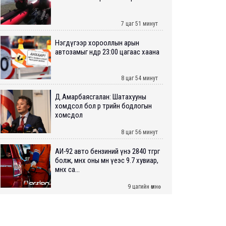
7 цаг 51 минут
Нэгдүгээр хорооллын арын
автозамыг өнөөдөр 23:00 цагаас хаана
8 цаг 54 минут
Д.Амарбаясгалан: Шатахууны
хомдсол бол өөрөө төрийн бодлогын
хомсдол
8 цаг 56 минут
АИ-92 авто бензиний үнэ 2840 төгрөг
болж, өмнөх оны мөн үеэс 9.7 хувиар,
өмнөх са...
9 цагийн өмнө
ШУУРХАЙ: Туул голд 13 настай
хүүхэд живж, эрэн хайх ажиллагаа
үргэлжилж байна