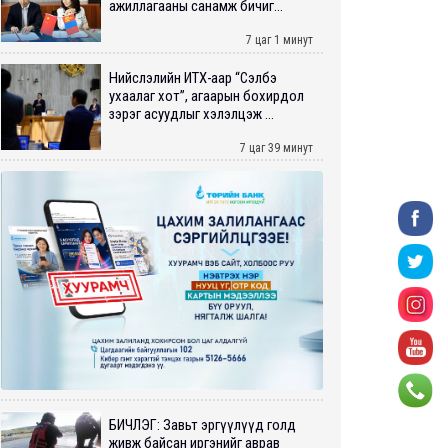
ажиллагааны санамж бичиг...
7 цаг 1 минут
Нийслэлийн ИТХ-аар “Сэлбэ
ухаалаг хот”, агаарын бохирдол
зэрэг асуудлыг хэлэлцэж ...
7 цаг 39 минут
БИЧЛЭГ: Завьт эргүүлүүд голд
живж байсан иргэнийг аврав