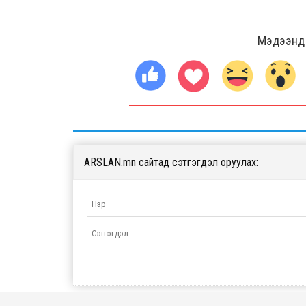
Мэдээнд ө
ARSLAN.mn сайтад сэтгэгдэл оруулах: