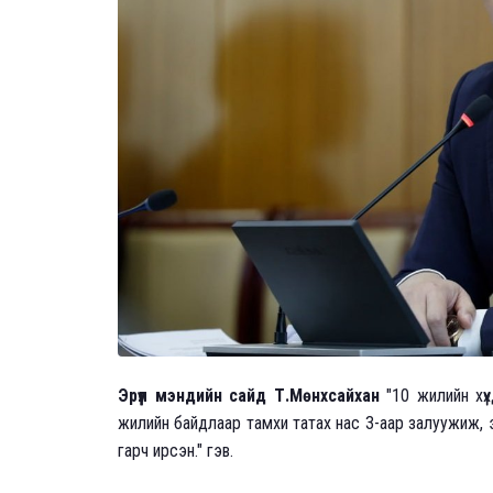
Эрүүл мэндийн сайд Т.Мөнхсайхан
"10 жилийн хүү
жилийн байдлаар тамхи татах нас 3-аар залуужиж, э
гарч ирсэн." гэв.