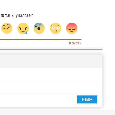
гөх таны үнэлгээ?
0
ЭМОЖИ