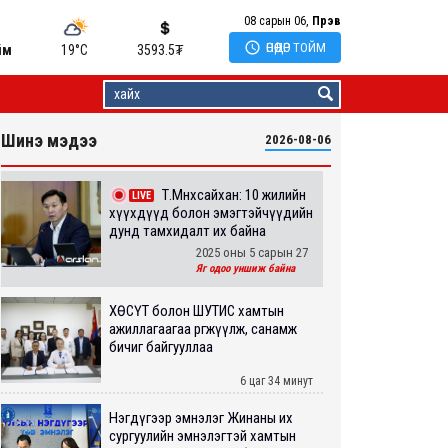
08 сарын 06,
Пүрэв

ӨНӨӨДӨР ТОЙМ
йм
19°C
3593.5
₮
Шинэ мэдээ
2026-08-06
Т.Мөнхсайхан: 10 жилийн
LIVE
хүүхдүүд болон эмэгтэйчүүдийн
дунд тамхидалт их байна
2025 оны 5 сарын 27
Яг одоо уншиж байна
ХӨСҮТ болон ШУТИС хамтын
ажиллагаагаа өргөжүүлж, санамж
бичиг байгууллаа
6 цаг 34 минут
Нэгдүгээр эмнэлэг Жинаны их
сургуулийн эмнэлэгтэй хамтын