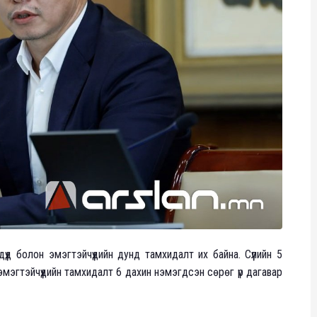
хдүүд болон эмэгтэйчүүдийн дунд тамхидалт их байна. Сүүлийн 5
мэгтэйчүүдийн тамхидалт 6 дахин нэмэгдсэн сөрөг үр дагавар