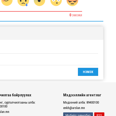
0
ЭМОЖИ
чилгаа байрлуулах
Мэдээллийн агентлаг
г, сурталчилгааны алба:
Мэдээний алба: 89400100
00100
enkh@arslan.mn
lan.mn
Мобайл хувилбар
RSS