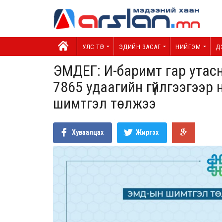
УЛС ТӨР
ЭДИЙН ЗАСАГ
НИЙГЭМ
Д
ЭМДЕГ: И-баримт гар утас
7865 удаагийн гүйлгээгээр 
шимтгэл төлжээ
Хуваалцах
Жиргэх