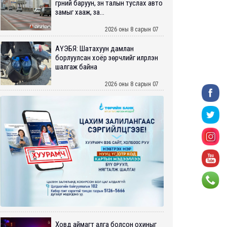
гүүрний баруун, зүүн талын туслах авто
замыг хааж, за...
2026 оны 8 сарын 07
АҮЭБЯ: Шатахуун дамлан
борлуулсан хоёр зөрчлийг илрүүлэн
шалгаж байна
2026 оны 8 сарын 07
Ховд аймагт алга болсон охиныг