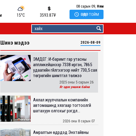
08 сарын 09,
Ням

ӨНӨӨДӨР ТОЙМ
м
15°C
3593.87
₮
Шинэ мэдээ
2026-08-09
ЭМДЕГ: И-баримт гар утасны
аппликейшнээр 7338 иргэн, 7865
удаагийн гүйлгээгээр нийт 730,5 сая
төгрөгийн шимтгэл төлжээ
2025 оны 5 сарын 26
Яг одоо уншиж байна
Аялал жуулчлалын компанийн
автомашинд хязгаар тогтоолгүй
шатахуун олгохыг үүрэгдл...
2026 оны 8 сарын 07
Амралтын өдрүүдэд Энхтайвны