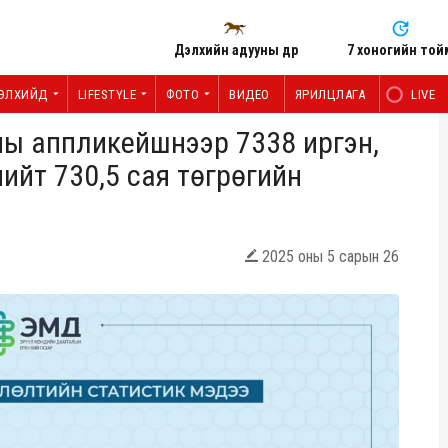
Дэлхийн адууны өдөр
7 хоногийн той
ЭЛХИЙД
LIFESTYLE
ФОТО
ВИДЕО
ЯРИЛЦЛАГА
LIVE
ны аппликейшнээр 7338 иргэн,
нийт 730,5 сая төгрөгийн
2025 оны 5 сарын 26
