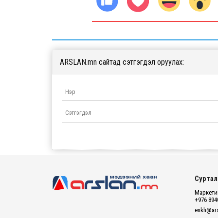
ARSLAN.mn сайтад сэтгэгдэл оруулах:
Суртал
Маркетин
+976 894
enkh@ars