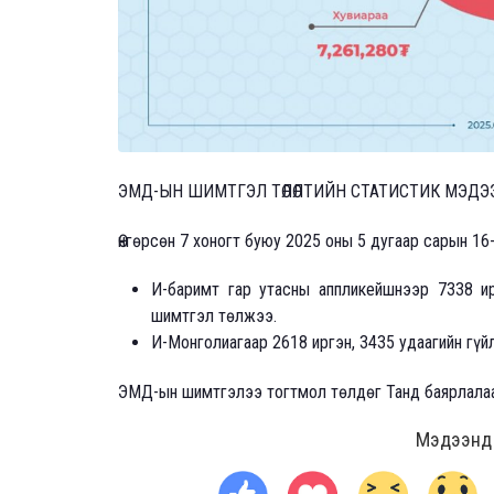
ЭМД-ЫН ШИМТГЭЛ ТӨЛӨЛТИЙН СТАТИСТИК МЭДЭ
Өнгөрсөн 7 хоногт буюу 2025 оны 5 дугаар сарын 16
И-баримт гар утасны аппликейшнээр 7338 ирг
шимтгэл төлжээ.
И-Монголиагаар 2618 иргэн, 3435 удаагийн гүй
ЭМД-ын шимтгэлээ тогтмол төлдөг Танд баярлала
Мэдээнд ө