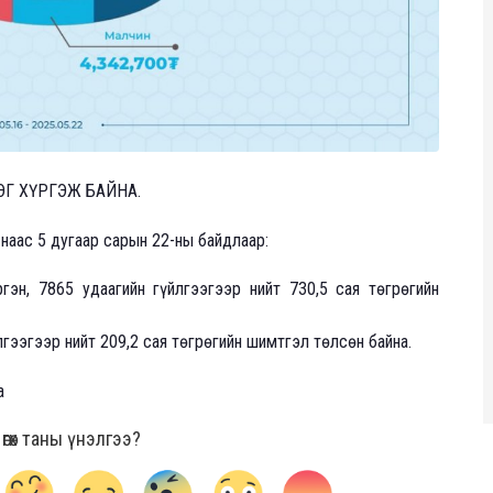
ЭГ ХҮРГЭЖ БАЙНА.
-наас 5 дугаар сарын 22-ны байдлаар:
эн, 7865 удаагийн гүйлгээгээр нийт 730,5 сая төгрөгийн
лгээгээр нийт 209,2 сая төгрөгийн шимтгэл төлсөн байна.
а
гөх таны үнэлгээ?