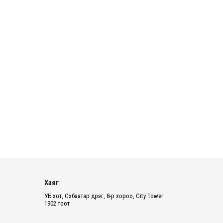
зэрэг асуудлыг хэлэлцэж ...
2026 оны 8 сарын 06
БИЧЛЭГ: Завьт эргүүлүүд голд живж
байсан иргэнийг аврав
2026 оны 8 сарын 06
Нэгдүгээр хорооллын арын
автозамыг өнөөдөр 23:00 цагаас
хаана
2026 оны 8 сарын 06
Д.Амарбаясгалан: Шатахууны
хомдсол бол өөрөө төрийн
бодлогын хомсдол
Хаяг
2026 оны 8 сарын 06
УБ хот, Сүхбаатар дүүрэг, 8-р хороо, City Tower
АИ-92 авто бензиний үнэ 2840
1902 тоот
төгрөг болж, өмнөх оны мөн үеэс 9.7
хувиар, өмнөх са...