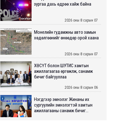
зургаа дахь өдрөө хайж байна
2026 оны 8 сарын 07
Монелийн гудамжны авто замын
хөдөлгөөнийг өнөөдөр орой хаана
2026 оны 8 сарын 07
ХӨСҮТ болон ШУТИС хамтын
ажиллагаагаа өргөжүүлж, санамж
бичиг байгууллаа
2026 оны 8 сарын 06
Нэгдүгээр эмнэлэг Жинаны их
сургуулийн эмнэлэгтэй хамтын
ажиллагааны санамж бичиг...
2026 оны 8 сарын 06
Нийслэлийн ИТХ-аар “Сэлбэ
ухаалаг хот”, агаарын бохирдол