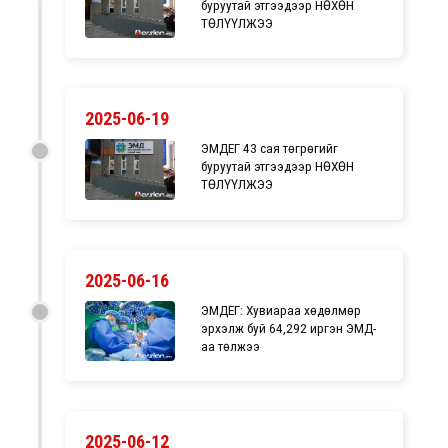
буруутай этгээдээр НӨХӨН
ТӨЛҮҮЛЖЭЭ
2025-06-19
ЭМДЕГ 43 сая төгрөгийг
буруутай этгээдээр НӨХӨН
ТӨЛҮҮЛЖЭЭ
2025-06-16
ЭМДЕГ: Хувиараа хөдөлмөр
эрхэлж буй 64,292 иргэн ЭМД-
аа төлжээ
2025-06-12