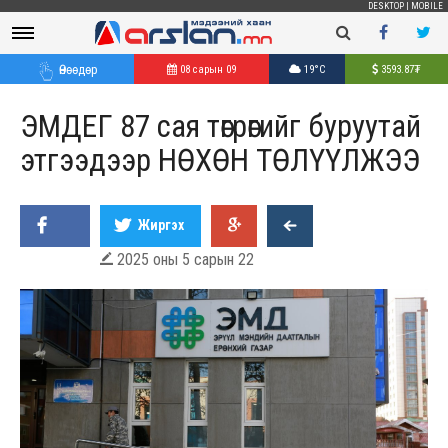
DESKTOP
|
MOBILE
Өнөөдөр
08 сарын 09
19°C
3593.87
₮
ЭМДЕГ 87 сая төгрөгийг буруутай
этгээдээр НӨХӨН ТӨЛҮҮЛЖЭЭ
Жиргэх
2025 оны 5 сарын 22
