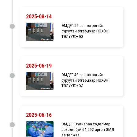
2025-08-14
ЭМДЕГ 56 сая төгрөгийг
буруутай этгээдээр НӨХӨН
ТӨЛҮҮЛЖЭЭ
2025-06-19
ЭМДЕГ 43 сая төгрөгийг
буруутай этгээдээр НӨХӨН
ТӨЛҮҮЛЖЭЭ
2025-06-16
ЭМДЕГ: Хувиараа хөдөлмөр
эрхэлж буй 64,292 иргэн ЭМД-
аа төлжээ