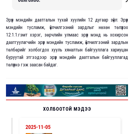
Эрүүл мэндийн даатгалын тухай хуулийн 12 дугаар зүйл: Эрүүл
мэндийн тусламж, үйлчилгээний зардлыг нөхөн төлүүлэх
12.1.1.гэмт хэрэг, зөрчлийн улмаас эрүүл мэнд нь хохирсон
даатгуулагчийн эрүүл мэндийн тусламж, үйлчилгээний зардлын
төлбөрийг холбогдох хууль хяналтын байгууллага хариуцан
буруутай этгээдээр эрүүл мэндийн даатгалын байгууллагад
төлүүлнэ гэж заасан байдаг.
ХОЛБООТОЙ МЭДЭЭ
2025-11-05