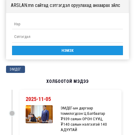
ARSLAN.mn сайтад сэтгэгдэл оруулахад анхаарах зүйлс
ЭМДЕГ
ХОЛБООТОЙ МЭДЭЭ
2025-11-05
ЭМДЕГ-ын даргаар
томилогдсон Ц.Батбаатар
₮939 саяын ОРОН СУУЦ,
₮140 саяын үнэлгээтэй 140
АДУУТАЙ