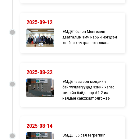
2025-09-12
ЭМДЕГ болон Монголын
даатгалын эмч нарын нэгдсэн
холбоо хамтран ажиллана
2025-08-22
ЭМДЕГ-аас эрүүл мэндийн
байгууллагуудад эхний хагас
жилийн байдлаар ₮1.2 их
наядын санхүүжилт олгожээ
2025-08-14
ЭМДЕГ 56 сая төгрөгийг