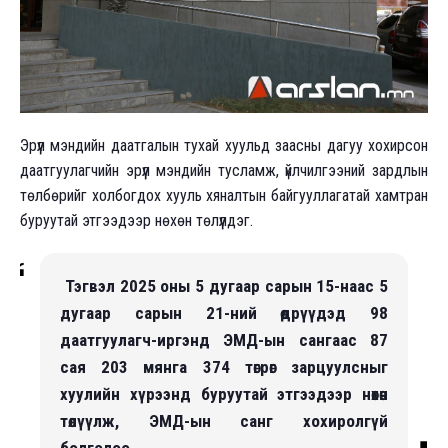
Эрүүл мэндийн даатгалын тухай хуульд заасны дагуу хохирсон
даатгуулагчийн эрүүл мэндийн тусламж, үйлчилгээний зардлын
төлбөрийг холбогдох хууль хяналтын байгууллагатай хамтран
буруутай этгээдээр нөхөн төлүүлдэг.
Тэгвэл 2025 оны 5 дугаар сарын 15-наас 5
дугаар сарын 21-ний өдрүүдэд 98
даатгуулагч-иргэнд ЭМД-ын сангаас 87
сая 203 мянга 374 төгрөг зарцуулсныг
хуулийн хүрээнд буруутай этгээдээр нөхөн
төлүүлж, ЭМД-ын санг хохиролгүй
болголоо.