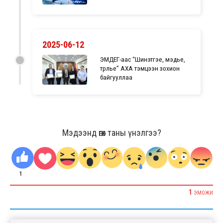
2025-06-12
ЭМДЕГ-аас “Шинэтгэе, мэдье,
түрүүлье” АХА тэмцээн зохион
байгууллаа
Мэдээнд өгөх таны үнэлгээ?
1
1
ЭМОЖИ