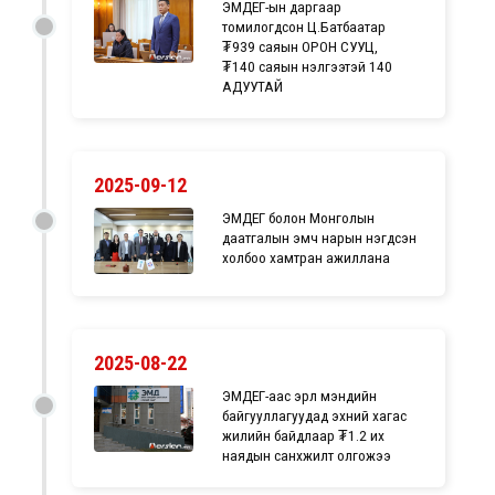
ЭМДЕГ-ын даргаар
томилогдсон Ц.Батбаатар
₮939 саяын ОРОН СУУЦ,
₮140 саяын үнэлгээтэй 140
АДУУТАЙ
2025-09-12
ЭМДЕГ болон Монголын
даатгалын эмч нарын нэгдсэн
холбоо хамтран ажиллана
2025-08-22
ЭМДЕГ-аас эрүүл мэндийн
байгууллагуудад эхний хагас
жилийн байдлаар ₮1.2 их
наядын санхүүжилт олгожээ