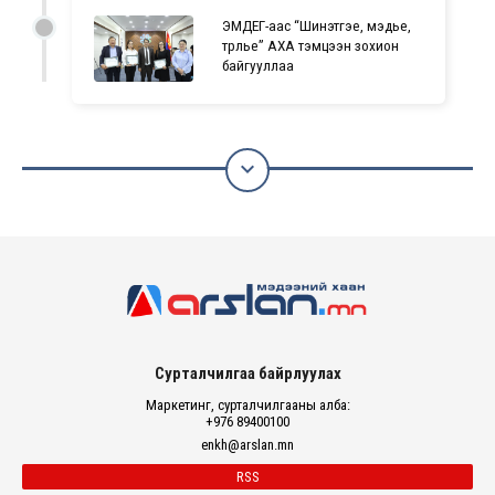
ЭМДЕГ-аас “Шинэтгэе, мэдье,
түрүүлье” АХА тэмцээн зохион
байгууллаа

Сурталчилгаа байрлуулах
Маркетинг, сурталчилгааны алба:
+976 89400100
enkh@arslan.mn
RSS