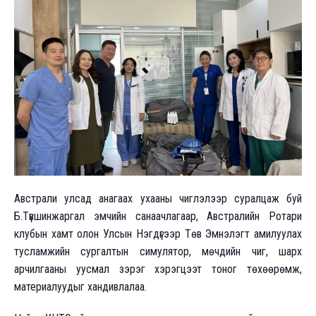
Австрали улсад анагаах ухааны чиглэлээр суралцаж буй
Б.Түвшинжаргал эмчийн санаачлагаар, Австралийн Ротари
клубын хамт олон Улсын Нэгдүгээр Төв Эмнэлэгт амилуулах
тусламжийн сургалтын симулятор, мөчдийн чиг, шарх
арчилгааны уусмал зэрэг хэрэгцээт тоног төхөөрөмж,
материалуудыг хандивлалаа.