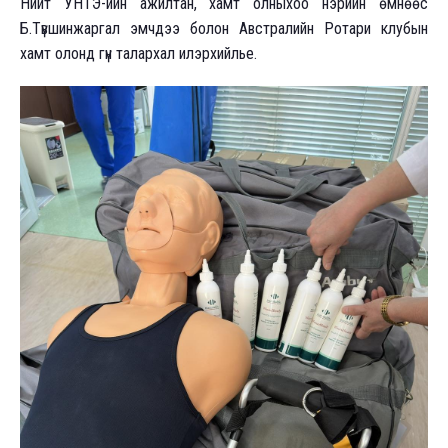
Нийт УНТЭ-ийн ажилтан, хамт олныхоо нэрийн өмнөөс
Б.Түвшинжаргал эмчдээ болон Австралийн Ротари клубын
хамт олонд гүн талархал илэрхийлье.