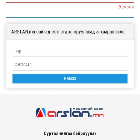
0
ЭМОЖИ
ARSLAN.mn сайтад сэтгэгдэл оруулахад анхаарах зүйлс
Сурталчилгаа байрлуулах