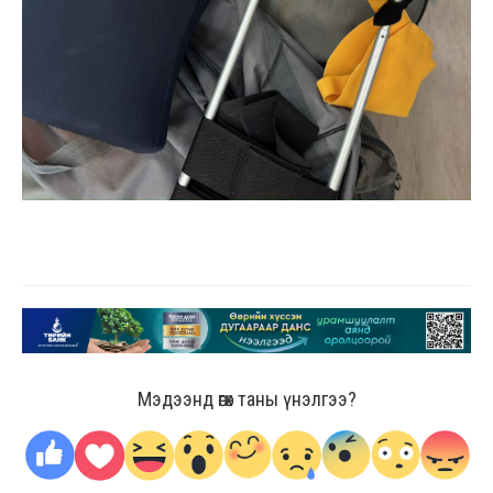
Мэдээнд өгөх таны үнэлгээ?