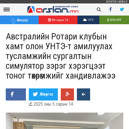
DESKTOP
|
MOBILE
Өнөөдөр
08 сарын 10
12°C
3593.87
₮
Австралийн Ротари клубын
хамт олон УНТЭ-т амилуулах
тусламжийн сургалтын
симулятор зэрэг хэрэгцээт
тоног төхөөрөмжийг хандивлажээ
Жиргэх
2025 оны 5 сарын 14
