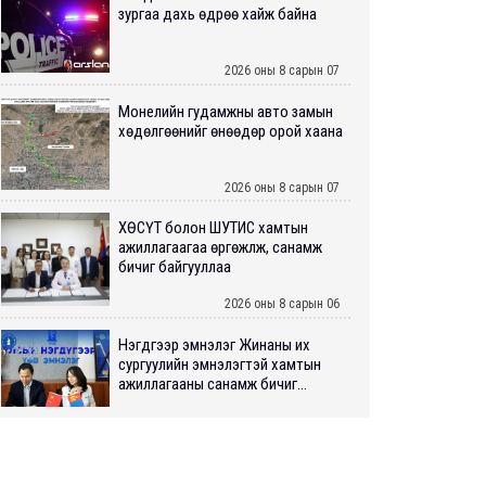
зургаа дахь өдрөө хайж байна
2026 оны 8 сарын 07
Монелийн гудамжны авто замын
хөдөлгөөнийг өнөөдөр орой хаана
2026 оны 8 сарын 07
ХӨСҮТ болон ШУТИС хамтын
ажиллагаагаа өргөжүүлж, санамж
бичиг байгууллаа
2026 оны 8 сарын 06
Нэгдүгээр эмнэлэг Жинаны их
сургуулийн эмнэлэгтэй хамтын
ажиллагааны санамж бичиг...
2026 оны 8 сарын 06
Нийслэлийн ИТХ-аар “Сэлбэ
ухаалаг хот”, агаарын бохирдол