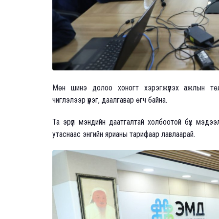
Мөн шинэ долоо хоногт хэрэгжүүлэх ажлын төл
чиглэлээр үүрэг, даалгавар өгч байна.
Та эрүүл мэндийн даатгалтай холбоотой бүх мэдэ
утаснаас энгийн ярианы тарифаар лавлаарай.