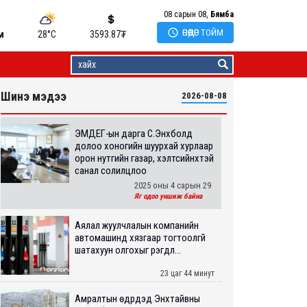
08 сарын 08,
Бямба

ӨНӨӨДӨР ТОЙМ
м
28°C
3593.87
₮
Шинэ мэдээ
2026-08-08
ЭМДЕГ-ын дарга С.Энхболд
долоо хоногийн шуурхай хурлаар
орон нутгийн газар, хэлтсийнхтэй
санал солилцлоо
2025 оны 4 сарын 29
Яг одоо уншиж байна
Аялал жуулчлалын компанийн
автомашинд хязгаар тогтоолгүй
шатахуун олгохыг үүрэгдл...
23 цаг 44 минут
Амралтын өдрүүдэд Энхтайвны