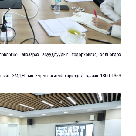
өвлөгөө, анхаарах асуудлуудыг тодорхойлж, холбогдох
эллийг ЭМДЕГ-ын Хэрэглэгчтэй харилцах төвийн 1800-1363