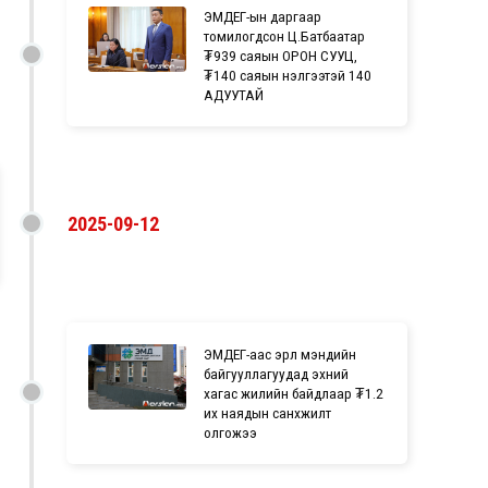
ЭМДЕГ-ын даргаар
томилогдсон Ц.Батбаатар
₮939 саяын ОРОН СУУЦ,
₮140 саяын үнэлгээтэй 140
АДУУТАЙ
2025-09-12
ЭМДЕГ-аас эрүүл мэндийн
байгууллагуудад эхний
хагас жилийн байдлаар ₮1.2
их наядын санхүүжилт
олгожээ