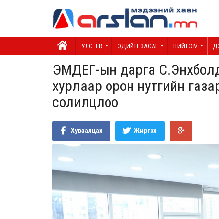
УЛС ТӨР
ЭДИЙН ЗАСАГ
НИЙГЭМ
Д
ЭМДЕГ-ын дарга С.Энхболд
хурлаар орон нутгийн газа
солилцлоо
Хуваалцах
Жиргэх