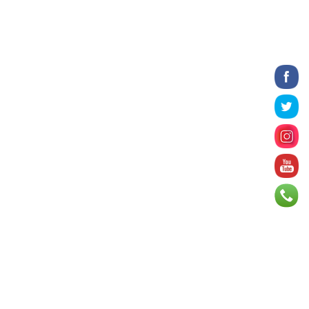
зэрэг асуудлыг хэлэлцэж ...
2026 оны 8 сарын 06
БИЧЛЭГ: Завьт эргүүлүүд голд живж
байсан иргэнийг аврав
2026 оны 8 сарын 06
Нэгдүгээр хорооллын арын
автозамыг өнөөдөр 23:00 цагаас
хаана
2026 оны 8 сарын 06
Д.Амарбаясгалан: Шатахууны
хомдсол бол өөрөө төрийн
бодлогын хомсдол
2026 оны 8 сарын 06
АИ-92 авто бензиний үнэ 2840
төгрөг болж, өмнөх оны мөн үеэс 9.7
хувиар, өмнөх са...