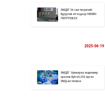
ЭМДЕГ 56 сая төгрөгийг
буруутай этгээдээр НӨХӨН
ТӨЛҮҮЛЖЭЭ
2025-06-19
ЭМДЕГ: Хувиараа хөдөлмөр
эрхэлж буй 64,292 иргэн
ЭМД-аа төлжээ