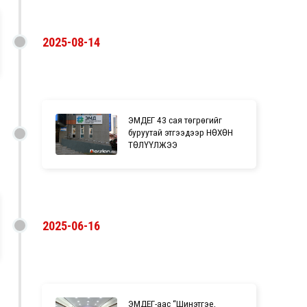
2025-08-14
ЭМДЕГ 43 сая төгрөгийг
буруутай этгээдээр НӨХӨН
ТӨЛҮҮЛЖЭЭ
2025-06-16
ЭМДЕГ-аас “Шинэтгэе,