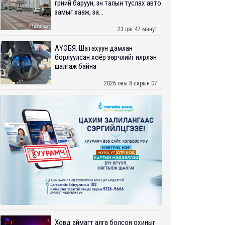
гүүрний баруун, зүүн талын туслах авто
замыг хааж, за...
23 цаг 47 минут
АҮЭБЯ: Шатахуун дамлан
борлуулсан хоёр зөрчлийг илрүүлэн
шалгаж байна
2026 оны 8 сарын 07
Ховд аймагт алга болсон охиныг