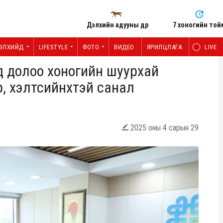
Дэлхийн адууны өдөр
7 хоногийн той
ЭЛХИЙД
LIFESTYLE
ФОТО
ВИДЕО
ЯРИЛЦЛАГА
LIVE
 долоо хоногийн шуурхай
р, хэлтсийнхтэй санал
2025 оны 4 сарын 29
