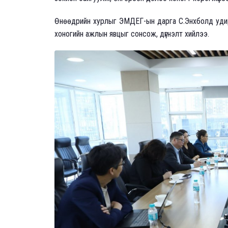
Өнөөдрийн хурлыг ЭМДЕГ-ын дарга С.Энхболд удир
хоногийн ажлын явцыг сонсож, дүгнэлт хийлээ.