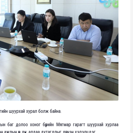
гийн шуурхай хурал болж байна.
гын баг долоо хоног бүрийн Мягмар гарагт шуурхай хурлаа
н ажлын үр дүн, алдаа дутагдлыг дүгнэн хэлэлцдэг.