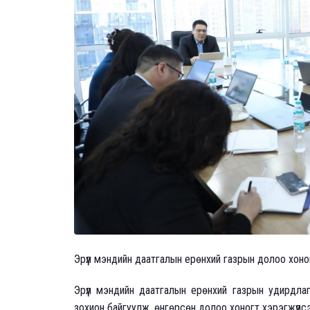
Эрүүл мэндийн даатгалын ерөнхий газрын долоо хоно
Эрүүл мэндийн даатгалын ерөнхий газрын удирдла
зохион байгуулж, өнгөрсөн долоо хоногт хэрэгжүүлсэ