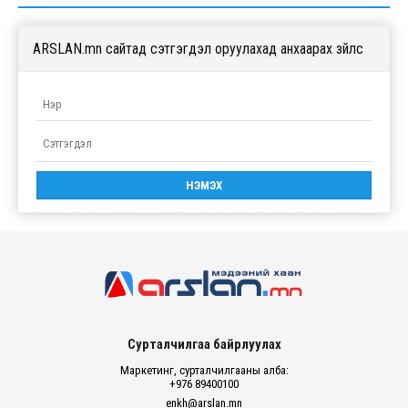
ARSLAN.mn сайтад сэтгэгдэл оруулахад анхаарах зүйлс
Сурталчилгаа байрлуулах
Маркетинг, сурталчилгааны алба:
+976 89400100
enkh@arslan.mn