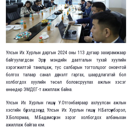
Улсын Их Хурлын даргын 2024 оны 113 дугаар захирамжаар
байгуулагдсан Эрүүл мэндийн даатгалын тухай хуулийн
хэрэгжилтэй танилцаж, тус салбарын тогтолцоог оновчтой
болгох талаар санал дүгнэлт гаргах, шаардлагатай бол
холбогдох хуулийн төсөл боловсруулах ажлын хэсэг
өнөөдөр ЭМДЕГ-т ажиллаж байна.
Улсын Их Хурлын гишүүн У.Отгонбаяраар ахлуулсан ажлын
хэсгийн бүрэлдэхүүнд Улсын Их Хурлын гишүүн Н.Батсүмбэрэл,
Х.Болормаа, М.Бадамсүрэн зэрэг холбогдох албаныхан
ажиллаж байгаа юм.