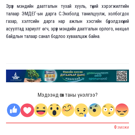
Эрүүл мэндийн даатгалын тухай хууль, түүний хэрэгжилтийн
талаар ЭМДЕГ-ын дарга С.Энхболд танилцуулж, холбогдох
газар, хэлтсийн дарга нар ажлын хэсгийн бүрэлдэхүүний
асуултад хариулт өгч, эрүүл мэндийн даатгалын орлого, нөхцөл
байдлын талаар санал бодлоо хуваалцаж байна.
Мэдээнд өгөх таны үнэлгээ?
0
ЭМОЖИ