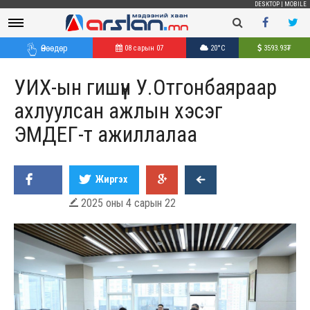
DESKTOP
|
MOBILE
Өнөөдөр
08 сарын 07
20°C
3593.93
₮
УИХ-ын гишүүн У.Отгонбаяраар
ахлуулсан ажлын хэсэг
ЭМДЕГ-т ажиллалаа
Жиргэх
2025 оны 4 сарын 22
