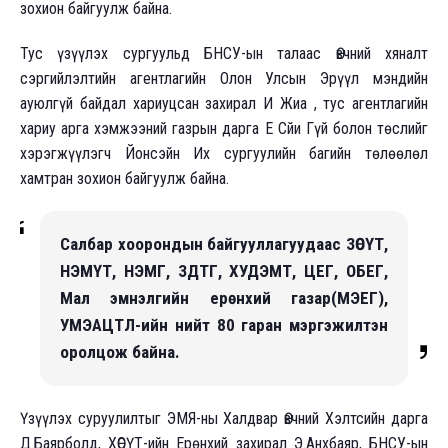
зохион байгуулж байна.
Тус үзүүлэх сургуульд БНСУ-ын талаас Өвчний хяналт
сэргийлэлтийн агентлагийн Олон Улсын Эрүүл мэндийн
ауюлгүй байдал хариуцсан захирал И Жиа , тус агентлагийн
хариу арга хэмжээний газрын дарга Е Сйи Гүй болон төслийг
хэрэгжүүлэгч Йонсэйн Их сургуулийн багийн төлөөлөл
хамтран зохион байгуулж байна.
Салбар хоорондын байгууллагуудаас ЗӨСҮТ,
НЭМҮТ, НЭМГ, ЗДТГ, ХУДЭМТ, ЦЕГ, ОБЕГ,
Мал эмнэлгийн ерөнхий газар(МЭЕГ),
УМЭАЦТЛ-ийн нийт 80 гаран мэргэжилтэн
оролцож байна.
Үзүүлэх суруулилтыг ЭМЯ-ны Халдвар Өвчний Хэлтсийн дарга
Д.Баярболд, ХӨСҮТ-ийн Ерөнхий захирал Э.Анхбаяр, БНСУ-ын