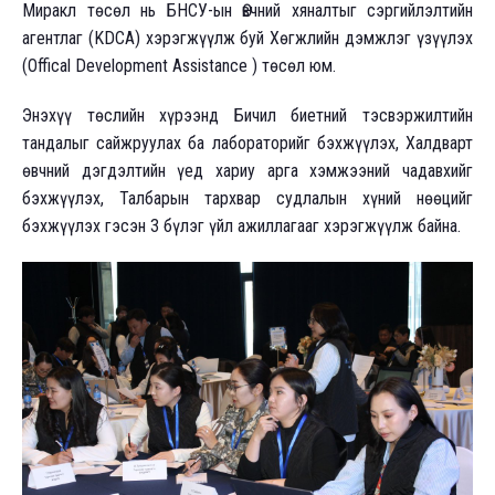
Миракл төсөл нь БНСУ-ын Өвчний хяналтыг сэргийлэлтийн
агентлаг (KDCA) хэрэгжүүлж буй Хөгжлийн дэмжлэг үзүүлэх
(Offical Development Assistance ) төсөл юм.
Энэхүү төслийн хүрээнд Бичил биетний тэсвэржилтийн
тандалыг сайжруулах ба лабораторийг бэхжүүлэх, Халдварт
өвчний дэгдэлтийн үед хариу арга хэмжээний чадавхийг
бэхжүүлэх, Талбарын тархвар судлалын хүний нөөцийг
бэхжүүлэх гэсэн 3 бүлэг үйл ажиллагааг хэрэгжүүлж байна.