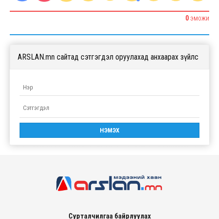
0
ЭМОЖИ
ARSLAN.mn сайтад сэтгэгдэл оруулахад анхаарах зүйлс
Сурталчилгаа байрлуулах