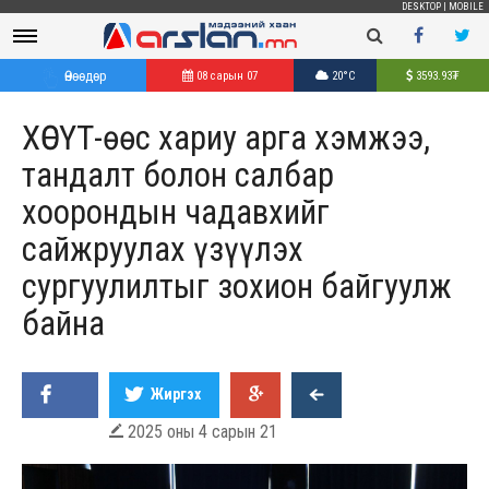
DESKTOP
|
MOBILE
Өнөөдөр
08 сарын 07
20°C
3593.93
₮
ХӨСҮТ-өөс хариу арга хэмжээ,
тандалт болон салбар
хоорондын чадавхийг
сайжруулах үзүүлэх
сургуулилтыг зохион байгуулж
байна
Жиргэх
2025 оны 4 сарын 21
