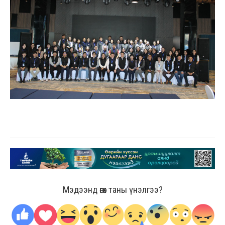
Мэдээнд өгөх таны үнэлгээ?