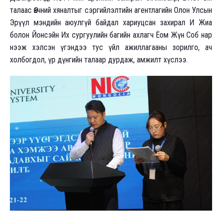
талаас Өвчний хяналтыг сэргийлэлтийн агентлагийн Олон Улсын
Эрүүл мэндийн аюулгүй байдал хариуцсан захирал И Жиа
болон Йонсэйн Их сургуулийн багийн ахлагч Ёом Жүн Соб нар
нээж хэлсэн үгэндээ тус үйл ажиллагааны зорилго, ач
холбогдол, үр дүнгийн талаар дурдаж, амжилт хүслээ.