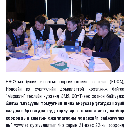
БНСУ-ын Өвчний хяналтыг сэргийлэлтийн агентлаг (KDCA),
Ионсейн их сургуулийн дэмжлэгтэй хэрэгжиж байгаа
"Миракли" төслийн хүрээнд ЭМЯ, ХӨСҮТ-ээс зохион байгуулж
байгаа
"Шувууны томуугийн шинэ вирусээр үүсгэгдсэн хүний
халдвар бүртгэгдсэн үед хариу арга хэмжээ авах, салбар
хоорондын хамтын ажиллагааны чадавхийг сайжруулах
нь"
үзүүлэх сургуулилтыг 4-р сарын 21-нээс 22-ны хооронд