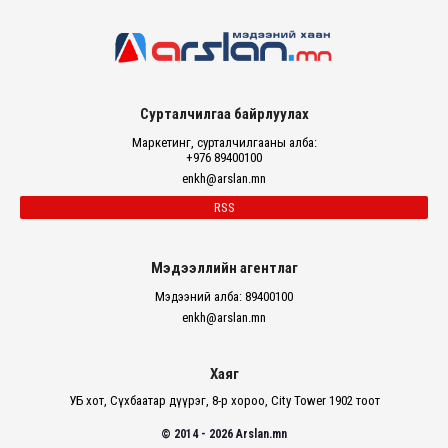
Сурталчилгаа байрлуулах
Маркетинг, сурталчилгааны алба:
+976 89400100
enkh@arslan.mn
RSS
Мэдээллийн агентлаг
Мэдээний алба: 89400100
enkh@arslan.mn
Хаяг
УБ хот, Сүхбаатар дүүрэг, 8-р хороо, City Tower 1902 тоот
© 2014 - 2026 Arslan.mn