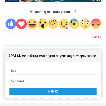
Мэдээнд өгөх таны үнэлгээ?
0
ЭМОЖИ
ARSLAN.mn сайтад сэтгэгдэл оруулахад анхаарах зүйлс