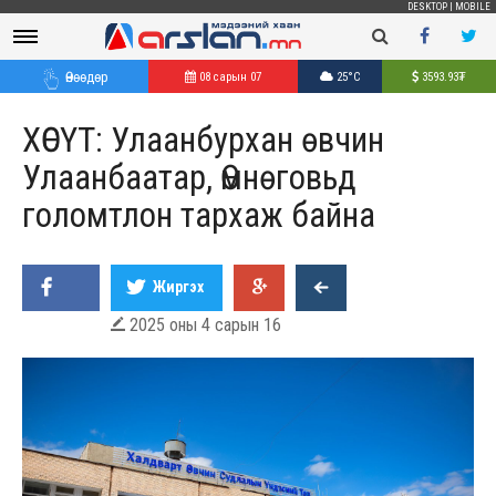
DESKTOP
|
MOBILE
Өнөөдөр
08 сарын 07
25°C
3593.93
₮
ХӨСҮТ: Улаанбурхан өвчин
Улаанбаатар, Өмнөговьд
голомтлон тархаж байна
Жиргэх
2025 оны 4 сарын 16
