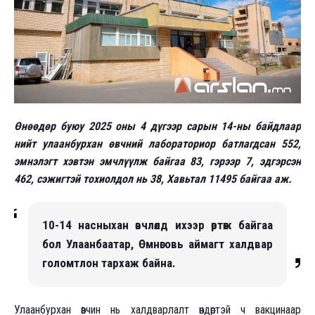
Өнөөдөр буюу 2025 оны 4 дүгээр сарын 14-ны байдлаар
нийт улаанбурхан өвчний лабораториор батлагдсан 552,
эмнэлэгт хэвтэн эмчлүүлж байгаа 83, гэрээр 7, эдгэрсэн
462, сэжигтэй тохиолдол нь 38, Хавьтал 11495 байгаа аж.
10-14 насныхан өвчлөлд ихээр өртөж байгаа
бол Улаанбаатар, Өмнөговь аймагт халдвар
голомтлон тархаж байна.
Улаанбурхан өвчин нь халдварлалт өндөртэй ч вакцинаар