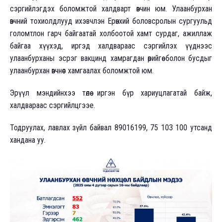
сэргийлэгдэх боломжтой халдварт өвчин юм. Улаанбурхан
өвчний тохиолдлууд ихэвчлэн Ерөнхий боловсролын сургуульд
голомтлон гарч байгаатай холбоотой хамт сурдаг, ажиллаж
байгаа хүүхэд, иргэд халдвараас сэргийлэх үүднээс
улаанбурханы эсрэг вакцинд хамрагдан өөрийгөө болон бусдыг
улаанбурхан өвчнөөс хамгаалах боломжтой юм.
Эрүүл мэндийнхээ төлөө иргэн бүр хариуцлагатай байж,
халдвараас сэргийлцгээе.
Тодруулах, лавлах зүйл байвал 89016199, 75 103 100 утсанд
хандана уу.