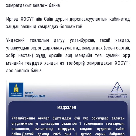
хамрагдахыг зөвлөж байна.
Иргэд ХӨСҮТ-ийн Сайн дурын дархлаажуулалтын кабинетад
хандан вакцинд хамрагдах боломжтой.
Үндэсний товлолын дагуу улаанбурхан, гахай хавдар,
улаануудын эсрэг дархлаажуулалтад хамрагдах (есөн сартай,
хоёр настай) хүүхдүүд өрхийн эрүүл мэндийн төв, сумийн эрүүл
мэндийн төвүүддээ хандан үнэ төлбөргүй хамрагдахыг ХӨСҮТ-
ээс зөвлөж байна.