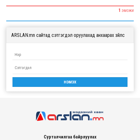
1
ЭМОЖИ
ARSLAN.mn сайтад сэтгэгдэл оруулахад анхаарах зүйлс
Сурталчилгаа байрлуулах