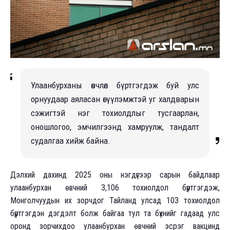
Улаанбурханы өвчлөл бүртгэгдэж буй улс
орнуудаар аяласан өгүүлэмжтэй уг халдварын
сэжигтэй нэг тохиолдлыг тусгаарлан,
оношлогоо, эмчилгээнд хамруулж, тандалт
судалгаа хийж байна.
Дэлхий дахинд 2025 оны нэгдүгээр сарын байдлаар
улаанбурхан өвчний 3,106 тохиолдол бүртгэгдэж,
Монголчуудын их зорчдог Тайланд улсад 103 тохиолдол
бүртгэгдэн дэгдэлт болж байгаа тул та бүхнийг гадаад улс
оронд зорчихдоо улаанбурхан өвчний эсрэг вакцинд