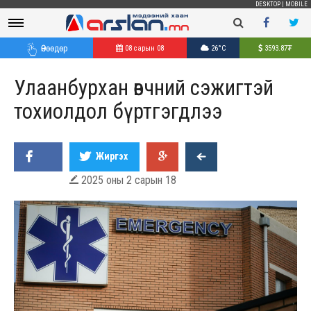
DESKTOP
|
MOBILE
Өнөөдөр
08 сарын 08
26°C
3593.87
₮
Улаанбурхан өвчний сэжигтэй
тохиолдол бүртгэгдлээ
Жиргэх
2025 оны 2 сарын 18
