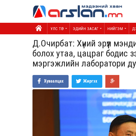
УЛС ТӨР
ЭДИЙН ЗАСАГ
НИЙГЭМ
Д
Д.Очирбат: Хүний эрүүл мэнд
болох утаа, цацраг бодис з
мэргэжлийн лаборатори д
Хуваалцах
Жиргэх