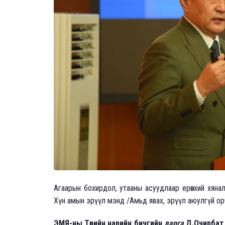
Агаарын бохирдол, утааны асуудлаар ерөнхий хяна
Хүн амын эрүүл мэнд /Амьд явах, эрүүл аюулгүй о
ЭМЯ-ны Төрийн нарийн бичгийн
дарга
Д.Очирбат 