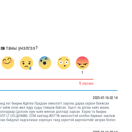
гөх таны үнэлгээ?
1
1
ЭМОЖИ
2025-01-16 02:14
гөөд нэг бөөрөө Адитиа Прадхан эмнэлэгт зарсны дараа хэрхэн баяжсан
эг хайж олон жил ядуу зүдүү тэмцэж байсан. Эцэст нь дотны найз маань
оллараар (долоон зуун наян мянган доллар) зарсан. Хэрэв та бөөрөө
GIST.LT.COL@GMAIL.COM хаягаар ADITYA эмнэлэгтэй холбоо барихыг зөвлөж
йхан байдлыг хадгалахын зэрэгцээ танд хэрэгтэй өөрчлөлтийг авчрах болно