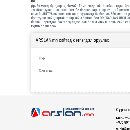
BAT
Өдрийн мэнд, бүгдээрээ, Намайг Төмөрчөдөрийн Цогбаяр гэдэг бө
тухайгаа хуваалцах гэсэн юм. Би бөөрөө зарах нэр хүндтэй эмнэл
намайг ADITYA эмнэлэгтэй танилцуулахад би бөөрөө 780 мянган д
борлуулах найдвартай газар хайж байгаа бол DR.PRADHAN.UROLO
байна. Заримдаа байгаа зүйлдээ зөв алхам хийх нь таны сайн са
гэдгийг санаарай.
ARSLAN.mn сайтад сэтгэгдэл оруулах:
Суртал
Маркетин
+976 894
enkh@ars