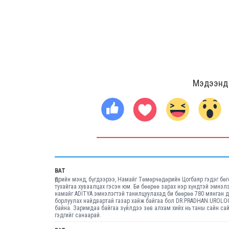
Мэдээнд ө
BAT
Өдрийн мэнд, бүгдээрээ, Намайг Төмөрчөдөрийн Цогбаяр гэдэг бө
тухайгаа хуваалцах гэсэн юм. Би бөөрөө зарах нэр хүндтэй эмнэл
намайг ADITYA эмнэлэгтэй танилцуулахад би бөөрөө 780 мянган д
борлуулах найдвартай газар хайж байгаа бол DR.PRADHAN.UROLO
байна. Заримдаа байгаа зүйлдээ зөв алхам хийх нь таны сайн са
гэдгийг санаарай.