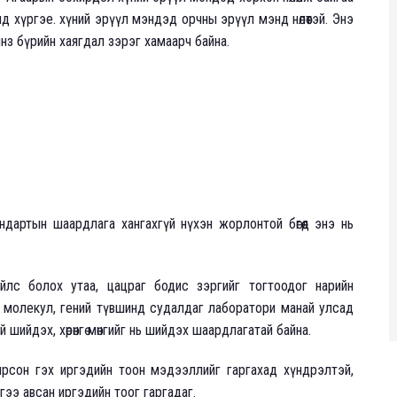
д хүргэе. хүний эрүүл мэндэд орчны эрүүл мэнд нөлөөтэй. Энэ
 янз бүрийн хаягдал зэрэг хамаарч байна.
дартын шаардлага хангахгүй нүхэн жорлонтой бөгөөд энэ нь
йлс болох утаа, цацраг бодис зэргийг тогтоодог нарийн
 молекул, гений түвшинд судалдаг лаборатори манай улсад
шийдэх, хөрөнгө мөнгийг нь шийдэх шаардлагатай байна.
сон гэх иргэдийн тоон мэдээллийг гаргахад хүндрэлтэй,
гээ авсан иргэдийн тоог гаргадаг.