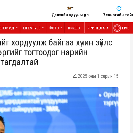
Дэлхийн адууны өдөр
7 хоногийн той
ЭЛХИЙД
LIFESTYLE
ФОТО
ВИДЕО
ЯРИЛЦЛАГА
LIVE
ийг хордуулж байгаа хүчин зүйлс
эргийг тогтоодог нарийн
утагдалтай
2025 оны 1 сарын 15
