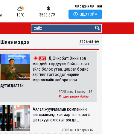
08 сарын 09,
Ням

ӨНӨӨДӨР ТОЙМ
м
19°C
3593.87
₮
Шинэ мэдээ
2026-08-09
Д.Очирбат: Хүний эрүүл
LIVE
мэндийг хордуулж байгаа хүчин
зүйлс болох утаа, цацраг бодис
зэргийг тогтоодог нарийн
мэргэжлийн лаборатори
дутагдалтай
2025 оны 1 сарын 15
Яг одоо уншиж байна
Аялал жуулчлалын компанийн
автомашинд хязгаар тогтоолгүй
шатахуун олгохыг үүрэгдл...
2026 оны 8 сарын 07