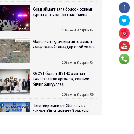
Ховд аймагт алга болсон охиныг
зургаа дахь өдрөө хайж байна
2026 оны 8 сарын 07
Монелийн гудамжны авто замын
хөдөлгөөнийг өнөөдөр орой хаана
2026 оны 8 сарын 07
ХӨСҮТ болон ШУТИС хамтын
ажиллагаагаа өргөжүүлж, санамж
бичиг байгууллаа
2026 оны 8 сарын 06
Нэгдүгээр эмнэлэг Жинаны их
сургуулийн эмнэлэгтэй хамтын
ажиллагааны санамж бичиг...
2026 оны 8 сарын 06