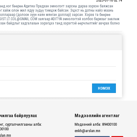
2025-01-16 02:14
гөөд нэг бөөрөө Адитиа Прадхан эмнэлэгт зарсны дараа хэрхэн баяжсан
эг хайж олон жил ядуу зүдүү тэмцэж байсан. Эцэст нь дотны найз маань
оллараар (долоон зуун наян мянган доллар) зарсан. Хэрэв та бөөрөө
GIST.LT.COL@GMAIL.COM хаягаар ADITYA эмнэлэгтэй холбоо барихыг зөвлөж
йхан байдлыг хадгалахын зэрэгцээ танд хэрэгтэй өөрчлөлтийг авчрах болно
чилгаа байрлуулах
Мэдээллийн агентлаг
г, сурталчилгааны алба:
Мэдээний алба: 89400100
00100
enkh@arslan.mn
lan.mn