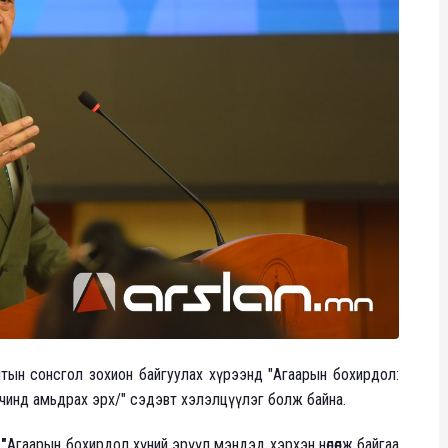
лтын сонсгол зохион байгуулах хүрээнд "Агаарын бохирдол:
рчинд амьдрах эрх/" сэдэвт хэлэлцүүлэг болж байна.
"
Агаарын бохирдол хүний эрүүл мэндэд хэрхэн нөлөөлж байгаа