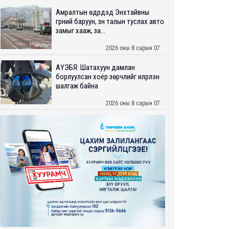
Амралтын өдрүүдэд Энхтайвны
гүүрний баруун, зүүн талын туслах авто
замыг хааж, за...
2026 оны 8 сарын 07
АҮЭБЯ: Шатахуун дамлан
борлуулсан хоёр зөрчлийг илрүүлэн
шалгаж байна
2026 оны 8 сарын 07