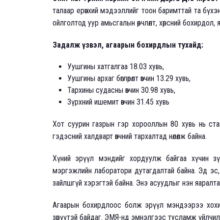
талаар ерөнхий мэдээллийг тоон баримттай та бүхэн
ойлголтод уур амьсгалын өөрчлөлт, хөрсний бохирдол,
Задалж үзвэл, агаарын бохирдлын тухайд:
Уушгины хатгалгаа 18.03 хувь,
Уушгины архаг бөглөрөлт өвчин 13.29 хувь,
Тархины судасны өвчин 30.98 хувь,
Зүрхний ишемит өвчин 31.45 хувь
Хот суурин газрын гэр хорооллын 80 хувь нь стан
гэдэсний халдварт өвчний тархалтад нөлөөлж байна.
Хүний эрүүл мэндийг хордуулж байгаа хүчин зү
мэргэжлийн лаборатори дутагдалтай байна. Эд эс,
зайлшгүй хэрэгтэй байна. Энэ асуудлыг нэн яаралтай 
Агаарын бохирдлоос болж эрүүл мэндээрээ хохир
зөрүүтэй байдаг. ЭМЯ-нд эмнэлгээс тусламж үйлчил