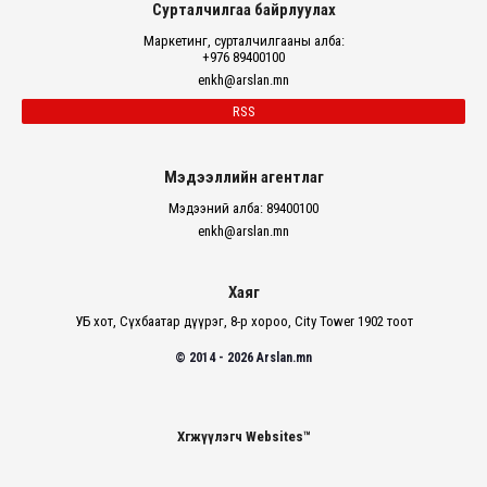
Сурталчилгаа байрлуулах
Маркетинг, сурталчилгааны алба:
+976 89400100
enkh@arslan.mn
RSS
Мэдээллийн агентлаг
Мэдээний алба: 89400100
enkh@arslan.mn
Хаяг
УБ хот, Сүхбаатар дүүрэг, 8-р хороо, City Tower 1902 тоот
© 2014 - 2026 Arslan.mn
Хөгжүүлэгч Websites™