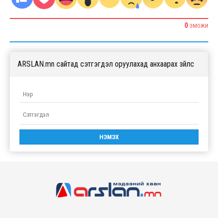
0
ЭМОЖИ
ARSLAN.mn сайтад сэтгэгдэл оруулахад анхаарах зүйлс