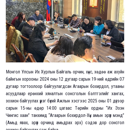
Монгол Улсын Их Хурлын Байгаль орчин, хүнс, хөдөө аж ахуйн
байнгын хорооны 2024 оны 12 дугаар сарын 19-ний өдрийн 07
дугаар тогтоолоор байгуулагдсан Агаарын бохирдол, утааны
асуудлаар ерөнхий хяналтын сонсголын бэлтгэлийг хангах,
зохион байгуулах үүрэг бүхий Ажлын хэсгээс 2025 оны 01 дүгээр
сарын 15-ны өдөр 14:00 цагаас Төрийн ордны “Их Эзэн
Чингис хаан” танхимд “Агаарын бохирдол-Хүн амын эрүүл мэнд”
(Амьд явах, эрүүл орчинд амьдрах эрх) сэдэв дор сонсгол
зохион байгуулах гэж байна.