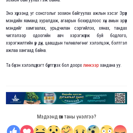
Энэ хүрээнд уг сонсголыг зохион байгуулах ажлын хэсэг Эрүүл
мэндийн яаманд хуралдаж, агаарын бохирдлоос хүн амын эрүүл
мэндийг хамгаалах, урьдчилан сэргийлэх, хянах, тандах
чиглэлээр одоогийн авч хэрэгжүүлж буй бодлого,
хэрэгжилтийн үр дүн, цаашдын төлөвлөгөөг хэлэлцэж, бэлтгэл
ажлаа хангаад байна.
Та бүхэн хэлэлцүүлэгт бүртгүүлэх бол доорх
линкээр
хандана уу.
Мэдээнд өгөх таны үнэлгээ?