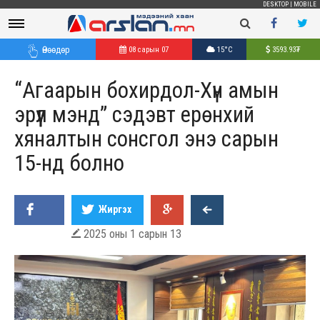
DESKTOP
|
MOBILE
Өнөөдөр
08 сарын 07
15°C
3593.93
₮
“Агаарын бохирдол-Хүн амын
эрүүл мэнд” сэдэвт ерөнхий
хяналтын сонсгол энэ сарын
15-нд болно
Жиргэх
2025 оны 1 сарын 13
