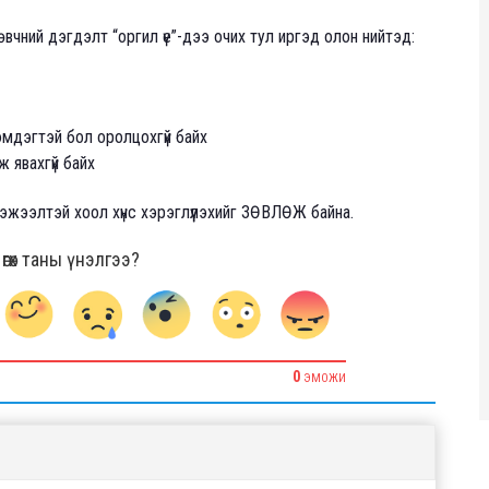
вчний дэгдэлт “оргил үе”-дээ очих тул иргэд олон нийтэд:
мдэгтэй бол оролцохгүй байх
ж явахгүй байх
тэжээлтэй хоол хүнс хэрэглүүлэхийг ЗӨВЛӨЖ байна.
гөх таны үнэлгээ?
0
ЭМОЖИ