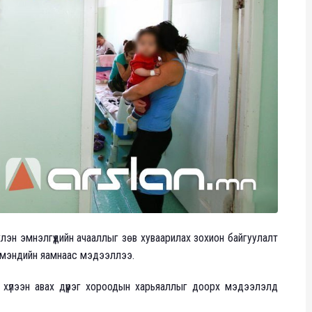
эн эмнэлгүүдийн ачааллыг зөв хуваарилах зохион байгуулалт
л мэндийн яамнаас мэдээллээ.
т хүлээн авах дүүрэг хороодын харьяаллыг доорх мэдээлэлд