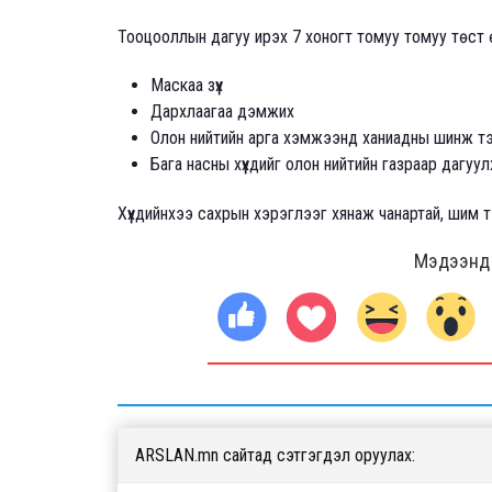
Тооцооллын дагуу ирэх 7 хоногт томуу томуу төст ө
Маскаа зүүх
Дархлаагаа дэмжих
Олон нийтийн арга хэмжээнд ханиадны шинж тэ
Бага насны хүүхдийг олон нийтийн газраар дагуул
Хүүхдийнхээ сахрын хэрэглээг хянаж чанартай, шим 
Мэдээнд ө
ARSLAN.mn сайтад сэтгэгдэл оруулах: