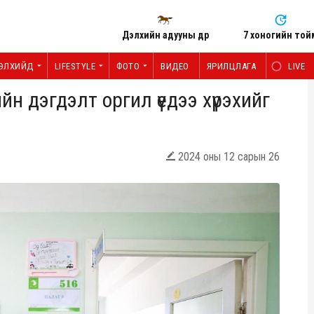
Дэлхийн адууны өдөр
7 хоногийн той
ЭЛХИЙД
LIFESTYLE
ФОТО
ВИДЕО
ЯРИЛЦЛАГА
LIVE
йн дэгдэлт оргил үедээ хүрэхийг
2024 оны 12 сарын 26
