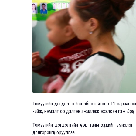
Томуугийн дэгдэлттэй холбоотойгоор 11 сараас эхл
хийж, нэмэлт ор дэлгэн ажиллаж эхэлсэн гэж Эрүү
Томуугийн дэгдэлтийн үеэр таны хүүхдийг эмнэлэг
дэлгэрэнгүй орууллаа.