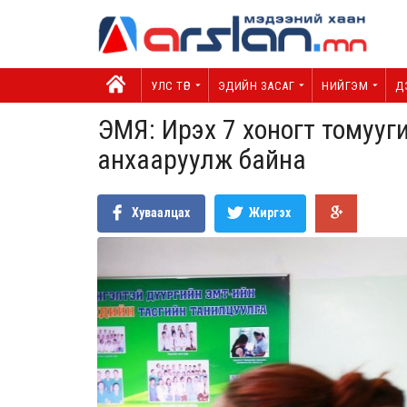
УЛС ТӨР
ЭДИЙН ЗАСАГ
НИЙГЭМ
Д
ЭМЯ: Ирэх 7 хоногт томууги
анхааруулж байна
Хуваалцах
Жиргэх