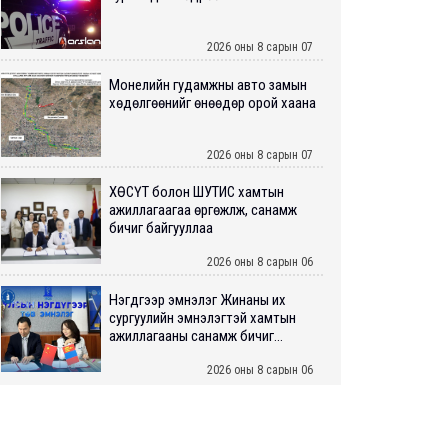
2026 оны 8 сарын 07
Монелийн гудамжны авто замын
хөдөлгөөнийг өнөөдөр орой хаана
2026 оны 8 сарын 07
ХӨСҮТ болон ШУТИС хамтын
ажиллагаагаа өргөжүүлж, санамж
бичиг байгууллаа
2026 оны 8 сарын 06
Нэгдүгээр эмнэлэг Жинаны их
сургуулийн эмнэлэгтэй хамтын
ажиллагааны санамж бичиг...
2026 оны 8 сарын 06
Нийслэлийн ИТХ-аар “Сэлбэ
ухаалаг хот”, агаарын бохирдол
зэрэг асуудлыг хэлэлцэж ...