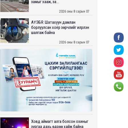
замыг хааж, за...
2026 оны 8 сарын 07
АҮЭБЯ: Шатахуун дамлан
борлуулсан хоёр зөрчлийг илрүүлэн
шалгаж байна
2026 оны 8 сарын 07
Ховд аймагт алга болсон охиныг
зургаа дахь өдрөө хайж байна