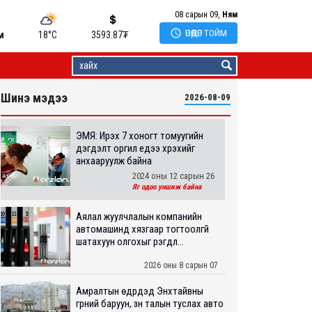
08 сарын 09,
Ням

ӨНӨӨДӨР ТОЙМ
м
18°C
3593.87
₮
Шинэ мэдээ
2026-08-09
ЭМЯ: Ирэх 7 хоногт томуугийн
дэгдэлт оргил үедээ хүрэхийг
анхааруулж байна
2024 оны 12 сарын 26
Яг одоо уншиж байна
Аялал жуулчлалын компанийн
автомашинд хязгаар тогтоолгүй
шатахуун олгохыг үүрэгдл...
2026 оны 8 сарын 07
Амралтын өдрүүдэд Энхтайвны
гүүрний баруун, зүүн талын туслах авто