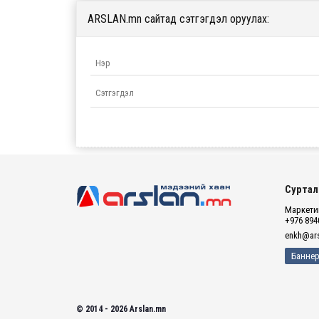
ARSLAN.mn сайтад сэтгэгдэл оруулах:
Суртал
Маркетин
+976 894
enkh@ars
Баннер
© 2014 - 2026 Arslan.mn