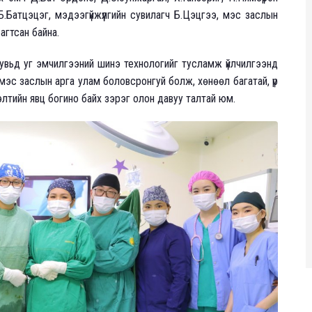
Б.Батцэцэг, мэдээгүйжүүлгийн сувилагч Б.Цэцгээ, мэс заслын
агтсан байна.
хувьд уг эмчилгээний шинэ технологийг тусламж үйлчилгээнд
мэс заслын арга улам боловсронгуй болж, хөнөөл багатай, үр
рэлтийн явц богино байх зэрэг олон давуу талтай юм.