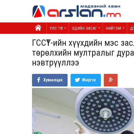
УЛС ТӨР
ЭДИЙН ЗАСАГ
НИЙГЭМ
Д
ГССҮТ-ийн хүүхдийн мэс за
төрөлхийн мултралыг дура
нэвтрүүллээ
Хуваалцах
Жиргэх