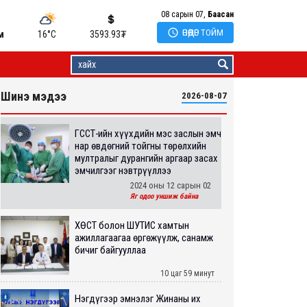
08 сарын 07,
Баасан

ӨНӨӨДӨР ТОЙМ
м
16°C
3593.93
₮
Шинэ мэдээ
2026-08-07
ГССҮТ-ийн хүүхдийн мэс заслын эмч
нар өвдөгний тойгны төрөлхийн
мултралыг дурангийн аргаар засах
эмчилгээг нэвтрүүллээ
2024 оны 12 сарын 02
Яг одоо уншиж байна
ХӨСҮТ болон ШУТИС хамтын
ажиллагаагаа өргөжүүлж, санамж
бичиг байгууллаа
10 цаг 59 минут
Нэгдүгээр эмнэлэг Жинаны их