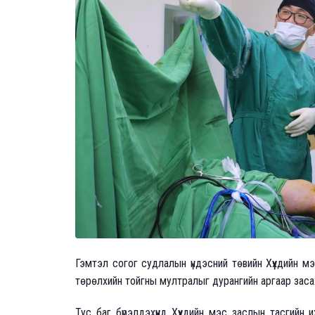
Гэмтэл согог судлалын үндэсний төвийн Хүүхдийн м
төрөлхийн тойгны мултралыг дурангийн аргаар заса
Тус баг бүрэлдэхүүнд Хүүхдийн мэс заслын тасгийн