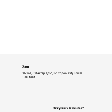
цахилг...
14 цаг 29 минут
Нэгдүгээр ангид элсэгчдийн
бүртгэлийг энэ сарын 17-ноос E-
Mongolia системээр зохи...
14 цаг 32 минут
Өчигдөр согтуугаар тээврийн
хэрэгсэл жолоодсон 95 хэрэг
бүртгэгджээ
14 цаг 36 минут
Хаяг
Хүүхдийн мөнгө, халамж,
УБ хот, Сүхбаатар дүүрэг, 8-р хороо, City Tower
тэтгэмжийг энэ сарын 20-нд
1902 тоот
олгоно
14 цаг 43 минут
НӨАТ-ын буцаан олголтыг 8 хувь
болгох өргөдөлд 14 мянга гаруй
иргэн дэмжиж гарын ...
Хөгжүүлэгч Websites™