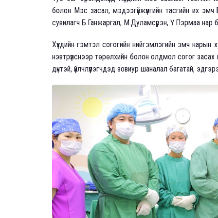
болон Мэс засал, мэдээгүйжүүлгийн тасгийн их эмч 
сувилагч Б.Ганжаргал, М.Дуламсүрэн, Ү.Пэрмаа нар б
Хүүхдийн гэмтэл согогийн нийгэмлэгийн эмч нарын 
нэвтрүүлснээр төрөлхийн болон олдмол согог засах 
дүнтэй, үйлчлүүлэгчдэд зовиур шаналал багатай, эдгэ