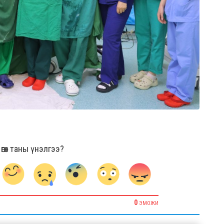
гөх таны үнэлгээ?
0
ЭМОЖИ