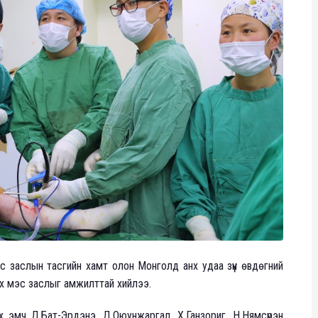
эс заслын тасгийн хамт олон Монголд анх удаа зүүн өвдөгний
х мэс заслыг амжилттай хийлээ.
 их эмч Д.Бат-Эрдэнэ, Д.Оюунжаргал, Х.Ганзориг, Н.Нямсүрэн