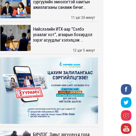
сургуулийн эмнэлэгтэй хамтын
ажиллагааны санамж бичиг...
11 цаг 26 минут
Нийслэлийн ИТХ-аар “Сэлбэ
ухаалаг хот”, агаарын бохирдол
зэрэг асуудлыг хэлэлцэж ...
12 цаг 5 минут
БИЧЛЭГ: Завьт эргүүлүүд голд