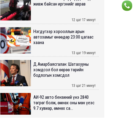
живж байсан иргэнийг аврав
12 цаг 17 минут
Нэгдүгээр хорооллын арын
автозамыг өнөөдөр 23:00 цагаас
хаана
13 цаг 19 минут
Д.Амарбаясгалан: Шатахууны
хомдсол бол өөрөө төрийн
бодлогын хомсдол
13 цаг 21 минут
АИ-92 авто бензиний үнэ 2840
төгрөг болж, өмнөх оны мөн үеэс
9.7 хувиар, өмнөх са...
13 цаг 26 минут
ШУУРХАЙ: Туул голд 13 настай
хүүхэд живж, эрэн хайх ажиллагаа