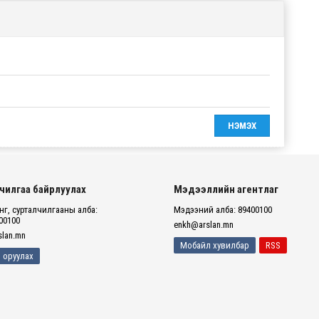
чилгаа байрлуулах
Мэдээллийн агентлаг
г, сурталчилгааны алба:
Мэдээний алба: 89400100
00100
enkh@arslan.mn
lan.mn
Мобайл хувилбар
RSS
 оруулах