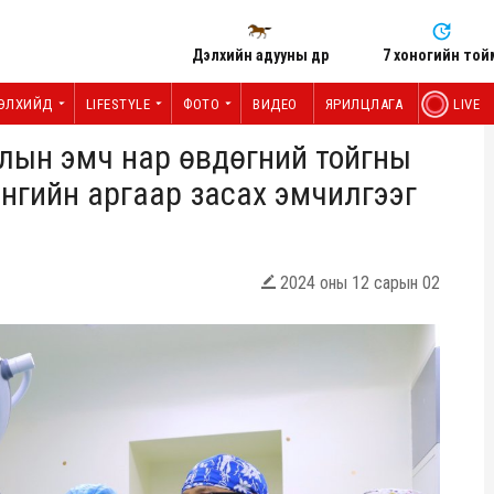
Дэлхийн адууны өдөр
7 хоногийн той
ЭЛХИЙД
LIFESTYLE
ФОТО
ВИДЕО
ЯРИЛЦЛАГА
LIVE
слын эмч нар өвдөгний тойгны
нгийн аргаар засах эмчилгээг
2024 оны 12 сарын 02
