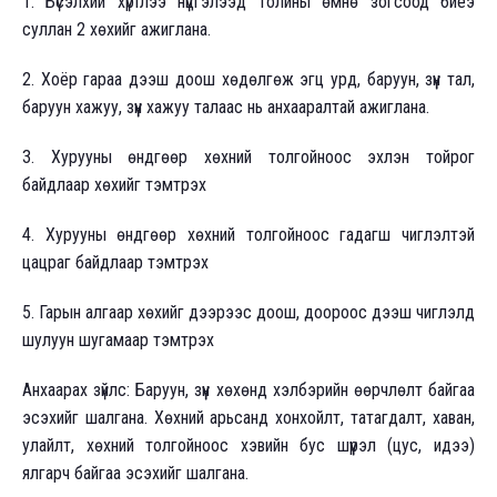
1. Бүсэлхий хүртлээ нүцгэлээд толины өмнө зогсоод биеэ
суллан 2 хөхийг ажиглана.
2. Хоёр гараа дээш доош хөдөлгөж эгц урд, баруун, зүүн тал,
баруун хажуу, зүүн хажуу талаас нь анхааралтай ажиглана.
3. Хурууны өндгөөр хөхний толгойноос эхлэн тойрог
байдлаар хөхийг тэмтрэх
4. Хурууны өндгөөр хөхний толгойноос гадагш чиглэлтэй
цацраг байдлаар тэмтрэх
5. Гарын алгаар хөхийг дээрээс доош, доороос дээш чиглэлд
шулуун шугамаар тэмтрэх
Анхаарах зүйлс: Баруун, зүүн хөхөнд хэлбэрийн өөрчлөлт байгаа
эсэхийг шалгана. Хөхний арьсанд хонхойлт, татагдалт, хаван,
улайлт, хөхний толгойноос хэвийн бус шүүрэл (цус, идээ)
ялгарч байгаа эсэхийг шалгана.