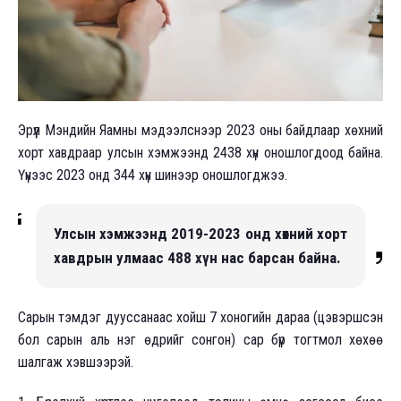
Эрүүл Мэндийн Яамны мэдээлснээр 2023 оны байдлаар хөхний
хорт хавдраар улсын хэмжээнд 2438 хүн оношлогдоод байна.
Үүнээс 2023 онд 344 хүн шинээр оношлогджээ.
Улсын хэмжээнд 2019-2023 онд хөхний хорт
хавдрын улмаас 488 хүн нас барсан байна.
Сарын тэмдэг дууссанаас хойш 7 хоногийн дараа (цэвэршсэн
бол сарын аль нэг өдрийг сонгон) сар бүр тогтмол хөхөө
шалгаж хэвшээрэй.