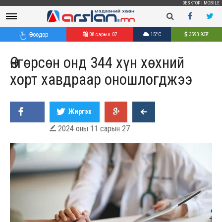
DESKTOP
|
MOBILE
Өнөөдөр
08 сарын 07
15°C
3593.93
₮
Өнгөрсөн онд 344 хүн хөхний
хорт хавдраар оношлогджээ
Жиргэх
2024 оны 11 сарын 27
