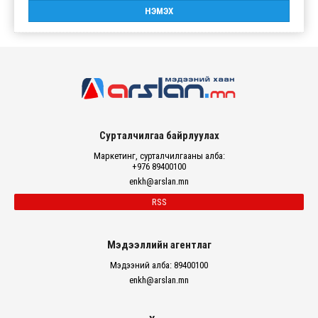
Сурталчилгаа байрлуулах
Маркетинг, сурталчилгааны алба:
+976 89400100
enkh@arslan.mn
RSS
Мэдээллийн агентлаг
Мэдээний алба: 89400100
enkh@arslan.mn