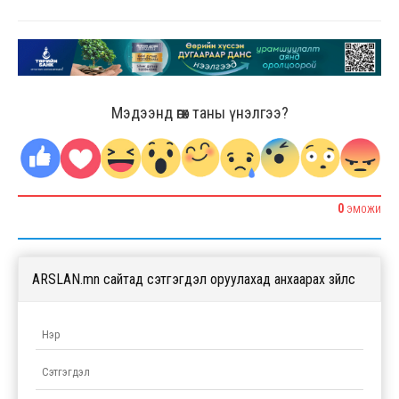
Мэдээнд өгөх таны үнэлгээ?
0
ЭМОЖИ
ARSLAN.mn сайтад сэтгэгдэл оруулахад анхаарах зүйлс