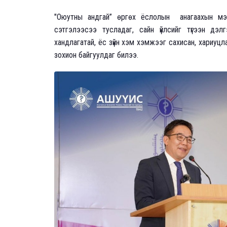
"Оюутны андгай” өргөх ёслолын анагаахын мэрг
сэтгэлээсээ тусладаг, сайн үйлсийг түгээн дэлг
хандлагатай, ёс зүйн хэм хэмжээг сахисан, хариуцл
зохион байгуулдаг билээ.