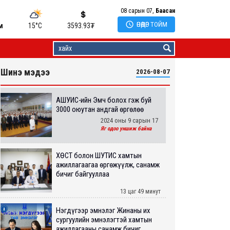
08 сарын 07,
Баасан

ӨНӨӨДӨР ТОЙМ
м
15°C
3593.93
₮
Шинэ мэдээ
2026-08-07
АШУҮИС-ийн Эмч болох гэж буй
3000 оюутан андгай өргөлөө
2024 оны 9 сарын 17
Яг одоо уншиж байна
ХӨСҮТ болон ШУТИС хамтын
ажиллагаагаа өргөжүүлж, санамж
бичиг байгууллаа
13 цаг 49 минут
Нэгдүгээр эмнэлэг Жинаны их
сургуулийн эмнэлэгтэй хамтын
ажиллагааны санамж бичиг...