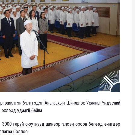
мэргэжилтэн бэлтгэдэг Анагаахын Шинжлэх Ухааны Үндэсний
эхлээд удаагүй байна.
т 3000 гаруй оюутнууд шинээр элсэн орсон бөгөөд өчигдөр
ллагаа боллоо.