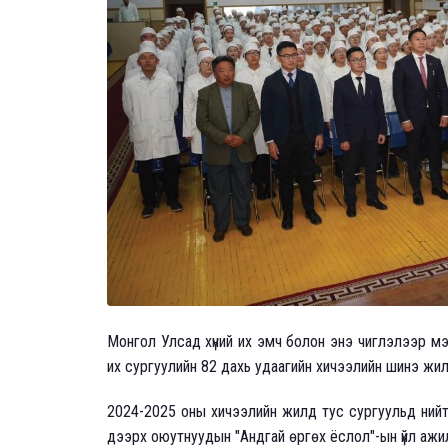
Монгол Улсад хүний их эмч болон энэ чиглэлээр 
их сургуулийн 82 дахь удаагийн хичээлийн шинэ жил 
2024-2025 оны хичээлийн жилд тус сургуульд ний
дээрх оюутнуудын "Андгай өргөх ёслол"-ын үйл ажи