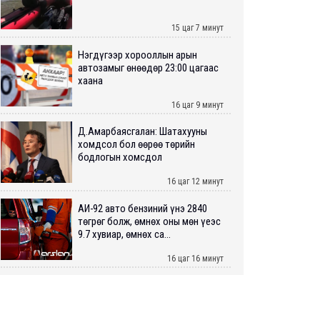
15 цаг 7 минут
Нэгдүгээр хорооллын арын
автозамыг өнөөдөр 23:00 цагаас
хаана
16 цаг 9 минут
Д.Амарбаясгалан: Шатахууны
хомдсол бол өөрөө төрийн
бодлогын хомсдол
16 цаг 12 минут
АИ-92 авто бензиний үнэ 2840
төгрөг болж, өмнөх оны мөн үеэс
9.7 хувиар, өмнөх са...
16 цаг 16 минут
ШУУРХАЙ: Туул голд 13 настай
хүүхэд живж, эрэн хайх ажиллагаа
үргэлжилж байна