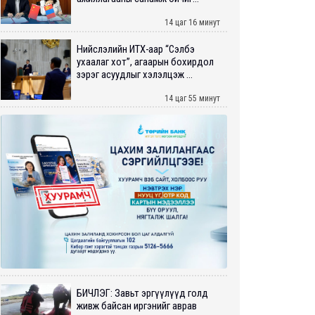
14 цаг 16 минут
Нийслэлийн ИТХ-аар “Сэлбэ
ухаалаг хот”, агаарын бохирдол
зэрэг асуудлыг хэлэлцэж ...
14 цаг 55 минут
БИЧЛЭГ: Завьт эргүүлүүд голд
живж байсан иргэнийг аврав