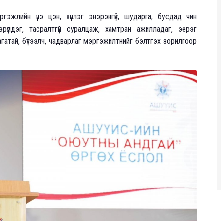
эжлийн үнэ цэн, хүнлэг энэрэнгүй, шударга, бусдад чин
эрүүлдэг, тасралтгүй суралцаж, хамтран ажилладаг, эерэг
агатай, бүтээлч, чадварлаг мэргэжилтнийг бэлтгэх зорилгоор