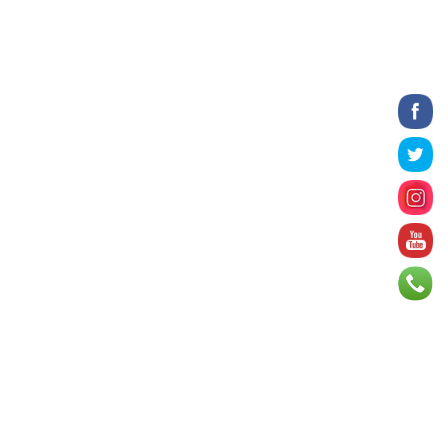
16 цаг 32 минут
Татварын өртэй шатахуун
импортлогч ААН-үүдийн дансыг
битүүмжлэхгүй
16 цаг 45 минут
Нийслэлийн цэцэрлэгийн цахим
бүртгэл энэ сарын 10-нд эхэлнэ
17 цаг 11 минут
Өнөр хороолол болон
Баянхошууны авто замын барилгын
ажлын нийт гүйцэтгэл 74.5 хув...
17 цаг 16 минут
Монгол-Алтай, Хөвсгөлийн
уулархаг нутаг, Дорнод-
Дарьгангын тал нутгаар дуу
цахилг...