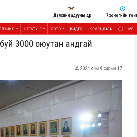
Дэлхийн адууны өдөр
7 хоногийн той
ЭЛХИЙД
LIFESTYLE
ФОТО
ВИДЕО
ЯРИЛЦЛАГА
LIVE
 буй 3000 оюутан андгай
2024 оны 9 сарын 17
