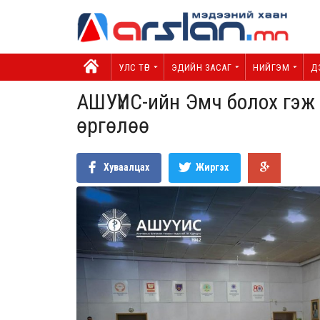
УЛС ТӨР
ЭДИЙН ЗАСАГ
НИЙГЭМ
Д
АШУҮИС-ийн Эмч болох гэж
өргөлөө
Хуваалцах
Жиргэх