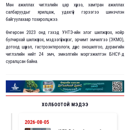
Мөн ажиллах чиглэлийн цар хүрээ, хамтран ажиллах
салбаруудыг ярилцаж, удахгүй гэрээгээ шинэчлэн
байгуулахаар тохиролцжээ.
Өнгөрсөн 2023 онд гэхэд УНТЭ-ийн элэг шилжүүлэх, нойр
булчирхай шилжүүлэх, мэдээгүйжүүлэг, эрчимт эмчилгээ (ЭКМО),
дотоод шүүрэл, гастроэнтерологи, дүрс оношилгоо, дурангийн
чиглэлийн нийт 24 эмч, эмнэлгийн мэргэжилтэн БНСУ-д
суралцсан байна.
ХОЛБООТОЙ МЭДЭЭ
2026-08-05