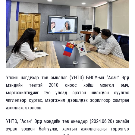
Улсын нэгдүгээр төв эмнэлэг (УНТЭ) БНСУ-ын “Асан” Эрүүл
мэндийн төвтэй 2010 оноос хойш монгол эмч,
мэргэжилтнүүдийг тус улсад эрхтэн шилжүүлэн суулгах
чиглэлээр сургах, мэргэжил дээшлүүлэх зорилгоор хамтран
ажиллаж эхэлсэн.
УНТЭ, “Асан” Эрүүл мэндийн төв өнөөдөр (2024.06.20) онлайн
хурал зохион байгуулж, хамтын ажиллагааны гэрээгээ