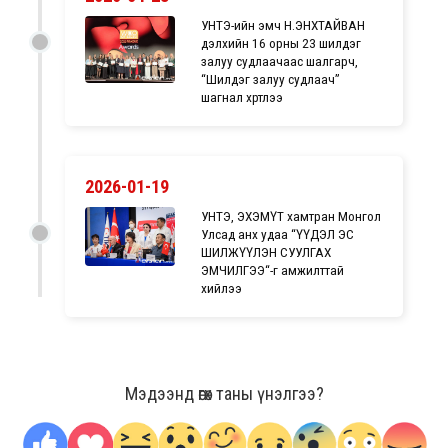
УНТЭ-ийн эмч Н.ЭНХТАЙВАН
дэлхийн 16 орны 23 шилдэг
залуу судлаачаас шалгарч,
“Шилдэг залуу судлаач”
шагнал хүртлээ
2026-01-19
УНТЭ, ЭХЭМҮТ хамтран Монгол
Улсад анх удаа “ҮҮДЭЛ ЭС
ШИЛЖҮҮЛЭН СУУЛГАХ
ЭМЧИЛГЭЭ“-г амжилттай
хийлээ
Мэдээнд өгөх таны үнэлгээ?