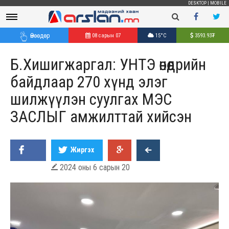
DESKTOP
|
MOBILE
Өнөөдөр
08 сарын 07
15°C
3593.93
₮
Б.Хишигжаргал: УНТЭ өнөөдрийн
байдлаар 270 хүнд элэг
шилжүүлэн суулгах МЭС
ЗАСЛЫГ амжилттай хийсэн
Жиргэх
2024 оны 6 сарын 20
