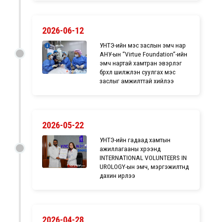
2026-06-12
УНТЭ-ийн мэс заслын эмч нар
АНУ-ын “Virtue Foundation“-ийн
эмч нартай хамтран эвэрлэг
бүрхүүл шилжүүлэн суулгах мэс
заслыг амжилттай хийлээ
2026-05-22
УНТЭ-ийн гадаад хамтын
ажиллагааны хүрээнд
INTERNATIONAL VOLUNTEERS IN
UROLOGY-ын эмч, мэргэжилтнүүд
дахин ирлээ
2026-04-28