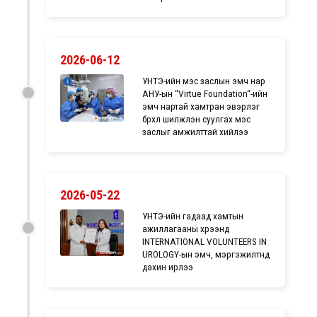
2026-06-12
УНТЭ-ийн мэс заслын эмч нар
АНУ-ын “Virtue Foundation“-ийн
эмч нартай хамтран эвэрлэг
бүрхүүл шилжүүлэн суулгах мэс
заслыг амжилттай хийлээ
2026-05-22
УНТЭ-ийн гадаад хамтын
ажиллагааны хүрээнд
INTERNATIONAL VOLUNTEERS IN
UROLOGY-ын эмч, мэргэжилтнүүд
дахин ирлээ