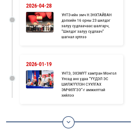
2026-04-28
УНТЭ-ийн эмч Н.ЭНХТАЙВАН
дэлхийн 16 орны 23 шилдэг
залуу судлаачаас шалгарч,
“Шилдэг залуу судлаач”
шагнал хүртлээ
2026-01-19
УНТЭ, ЭХЭМҮТ хамтран Монгол
Улсад анх удаа “ҮҮДЭЛ ЭС
ШИЛЖҮҮЛЭН СУУЛГАХ
ЭМЧИЛГЭЭ“-г амжилттай
хийлээ
