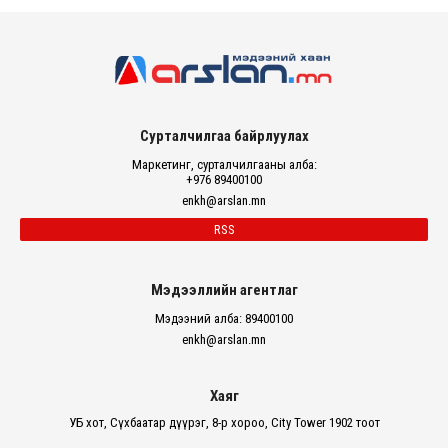
Сурталчилгаа байрлуулах
Маркетинг, сурталчилгааны алба:
+976 89400100
enkh@arslan.mn
RSS
Мэдээллийн агентлаг
Мэдээний алба: 89400100
enkh@arslan.mn
Хаяг
УБ хот, Сүхбаатар дүүрэг, 8-р хороо, City Tower 1902 тоот