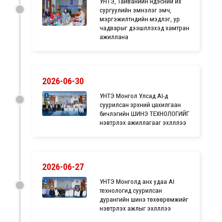
УНТЭ, Тайванийн үндэсний их
сургуулийн эмнэлэг эмч,
мэргэжилтнүүдийн мэдлэг, ур
чадварыг дээшлүүлэхэд хамтран
ажиллана
2026-06-30
УНТЭ Монгол Улсад AI-д
суурилсан зүрхний цахилгаан
бичлэгийн ШИНЭ ТЕХНОЛОГИЙГ
нэвтрүүлэх ажиллагааг эхлүүллээ
2026-06-27
УНТЭ Монголд анх удаа AI
технологид суурилсан
дурангийн шинэ төхөөрөмжийг
нэвтрүүлэх ажлыг эхлүүллээ