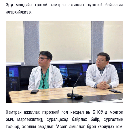
Эрүүл мэндийн төвтэй хамтран ажиллах хүсэлтэй байгаагаа
илэрхийлжээ.
Хамтран ажиллах гэрээний гол нөхцөл нь БНСУ-д монгол
эмч, мэргэжилтнүүд суралцахад байрлах байр, сургалтын
төлбөр, хоолны зардлыг “Асан” эмнэлэг бүрэн хариуцах юм.