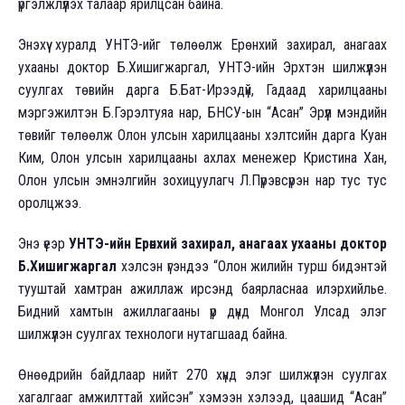
үргэлжлүүлэх талаар ярилцсан байна.
Энэхүү хуралд УНТЭ-ийг төлөөлж Ерөнхий захирал, анагаах
ухааны доктор Б.Хишигжаргал, УНТЭ-ийн Эрхтэн шилжүүлэн
суулгах төвийн дарга Б.Бат-Ирээдүй, Гадаад харилцааны
мэргэжилтэн Б.Гэрэлтуяа нар, БНСУ-ын “Асан” Эрүүл мэндийн
төвийг төлөөлж Олон улсын харилцааны хэлтсийн дарга Куан
Ким, Олон улсын харилцааны ахлах менежер Кристина Хан,
Олон улсын эмнэлгийн зохицуулагч Л.Пүрэвсүрэн нар тус тус
оролцжээ.
Энэ үеэр
УНТЭ-ийн Ерөнхий захирал, анагаах ухааны доктор
Б.Хишигжаргал
хэлсэн үгэндээ “Олон жилийн турш бидэнтэй
тууштай хамтран ажиллаж ирсэнд баярласнаа илэрхийлье.
Бидний хамтын ажиллагааны үр дүнд Монгол Улсад элэг
шилжүүлэн суулгах технологи нутагшаад байна.
Өнөөдрийн байдлаар нийт 270 хүнд элэг шилжүүлэн суулгах
хагалгааг амжилттай хийсэн” хэмээн хэлээд, цаашид “Асан”