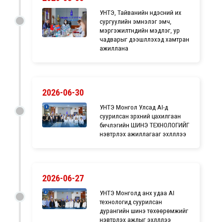
УНТЭ, Тайванийн үндэсний их
сургуулийн эмнэлэг эмч,
мэргэжилтнүүдийн мэдлэг, ур
чадварыг дээшлүүлэхэд хамтран
ажиллана
2026-06-30
УНТЭ Монгол Улсад AI-д
суурилсан зүрхний цахилгаан
бичлэгийн ШИНЭ ТЕХНОЛОГИЙГ
нэвтрүүлэх ажиллагааг эхлүүллээ
2026-06-27
УНТЭ Монголд анх удаа AI
технологид суурилсан
дурангийн шинэ төхөөрөмжийг
нэвтрүүлэх ажлыг эхлүүллээ