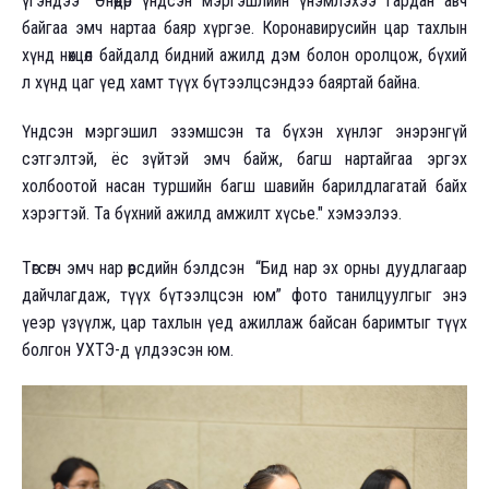
үгэндээ “Өнөөдөр үндсэн мэргэшлийн үнэмлэхээ гардан авч
байгаа эмч нартаа баяр хүргэе. Коронавирусийн цар тахлын
хүнд нөхцөл байдалд бидний ажилд дэм болон оролцож, бүхий
л хүнд цаг үед хамт түүх бүтээлцсэндээ баяртай байна.
Үндсэн мэргэшил эзэмшсэн та бүхэн хүнлэг энэрэнгүй
сэтгэлтэй, ёс зүйтэй эмч байж, багш нартайгаа эргэх
холбоотой насан туршийн багш шавийн барилдлагатай байх
хэрэгтэй. Та бүхний ажилд амжилт хүсье." хэмээлээ.
Төгсөгч эмч нар өөрсдийн бэлдсэн “Бид нар эх орны дуудлагаар
дайчлагдаж, түүх бүтээлцсэн юм” фото танилцуулгыг энэ
үеэр үзүүлж, цар тахлын үед ажиллаж байсан баримтыг түүх
болгон УХТЭ-д үлдээсэн юм.