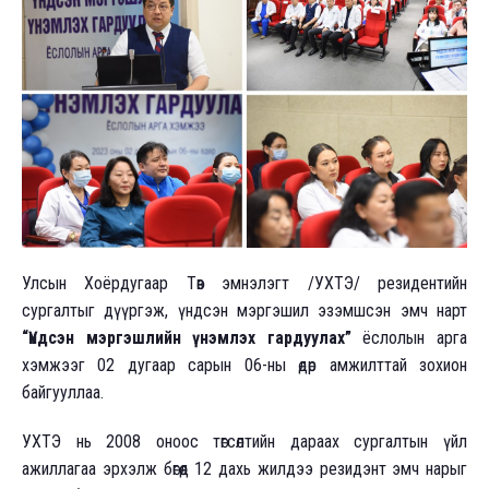
Улсын Хоёрдугаар Төв эмнэлэгт /УХТЭ/ резидентийн
сургалтыг дүүргэж, үндсэн мэргэшил эзэмшсэн эмч нарт
“Үндсэн мэргэшлийн үнэмлэх гардуулах”
ёслолын арга
хэмжээг 02 дугаар сарын 06-ны өдөр амжилттай зохион
байгууллаа.
УХТЭ нь 2008 оноос төгсөлтийн дараах сургалтын үйл
ажиллагаа эрхэлж бөгөөд 12 дахь жилдээ резидэнт эмч нарыг