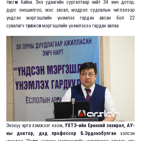
төгсгөж байна. Энэ удаагийн сургалтаар нийт 34 эмч дотор,
дүрс оношилгоо, мэс засал, мэдрэл судлалын чиглэлээр
үндсэн мэргэшлийн үнэмлэх гардан авсан бол 22
сувилагч төрөлжсөн мэргэшлийн үнэмлэхээ гардан авлаа.
Энэхүү арга хэмжээг нээж,
УХТЭ-ийн Ерөнхий захирал, АУ-
ны доктор, дэд профессор Б.Эрдэнэбулган
хэлсэн