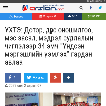
DESKTOP
|
MOBILE
Өнөөдөр
08 сарын 07
24°C
3593.93
₮
УХТЭ: Дотор, дүрс оношилгоо,
мэс засал, мэдрэл судлалын
чиглэлээр 34 эмч “Үндсэн
мэргэшлийн үнэмлэх“ гардан
авлаа
4
Жиргэх
2023 оны 2 сарын 07
