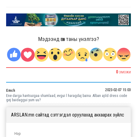
Мэдээнд өгөх таны үнэлгээ?
0
ЭМОЖИ
2023-02-07 15:03
Emch
Ene darga hantsuigaa shamlaad, evgui l haragdaj baina. Alban ajild dress code
gej baidaggui yum uu?
ARSLAN.mn сайтад сэтгэгдэл оруулахад анхаарах зүйлс