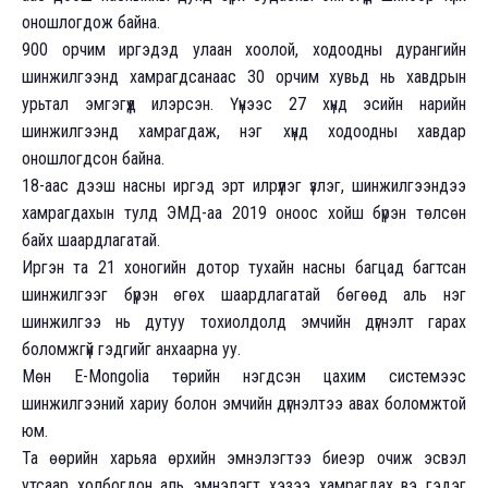
оношлогдож байна.
900 орчим иргэдэд улаан хоолой, ходоодны дурангийн
шинжилгээнд хамрагдсанаас 30 орчим хувьд нь хавдрын
урьтал эмгэгүүд илэрсэн. Үүнээс 27 хүнд эсийн нарийн
шинжилгээнд хамрагдаж, нэг хүнд ходоодны хавдар
оношлогдсон байна.
18-аас дээш насны иргэд эрт илрүүлэг үзлэг, шинжилгээндээ
хамрагдахын тулд ЭМД-аа 2019 оноос хойш бүрэн төлсөн
байх шаардлагатай.
Иргэн та 21 хоногийн дотор тухайн насны багцад багтсан
шинжилгээг бүрэн өгөх шаардлагатай бөгөөд аль нэг
шинжилгээ нь дутуу тохиолдолд эмчийн дүгнэлт гарах
боломжгүй гэдгийг анхаарна уу.
Мөн E-Mongolia төрийн нэгдсэн цахим системээс
шинжилгээний хариу болон эмчийн дүгнэлтээ авах боломжтой
юм.
Та өөрийн харьяа өрхийн эмнэлэгтээ биеэр очиж эсвэл
утсаар холбогдон аль эмнэлэгт хэзээ хамрагдах вэ гэдэг