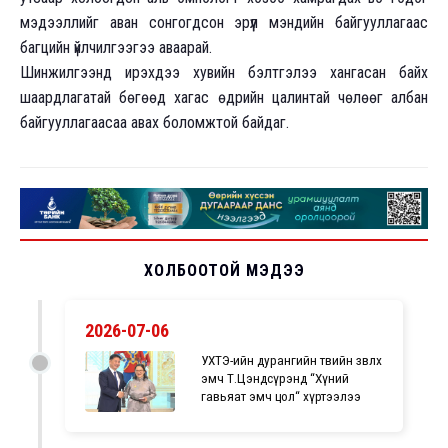
мэдээллийг аван сонгогдсон эрүүл мэндийн байгууллагаас
багцийн үйлчилгээгээ аваарай.
Шинжилгээнд ирэхдээ хувийн бэлтгэлээ хангасан байх
шаардлагатай бөгөөд хагас өдрийн цалинтай чөлөөг албан
байгууллагаасаа авах боломжтой байдаг.
ХОЛБООТОЙ МЭДЭЭ
2026-07-06
УХТЭ-ийн дурангийн төвийн зөвлөх
эмч Т.Цэндсүрэнд “Хүний
гавьяат эмч цол“ хүртээлээ