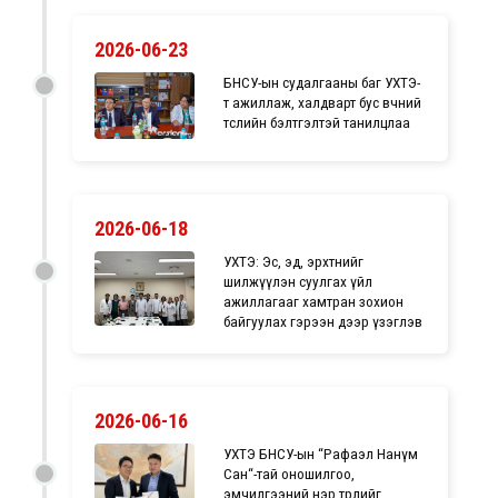
2026-06-23
БНСУ-ын судалгааны баг УХТЭ-
т ажиллаж, халдварт бус өвчний
төслийн бэлтгэлтэй танилцлаа
2026-06-18
УХТЭ: Эс, эд, эрхтнийг
шилжүүлэн суулгах үйл
ажиллагааг хамтран зохион
байгуулах гэрээн дээр үзэглэв
2026-06-16
УХТЭ БНСУ-ын “Рафаэл Нанүм
Сан“-тай оношилгоо,
эмчилгээний нэр төрлийг