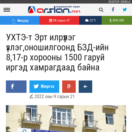
DESKTOP
|
MOBILE
Өнөөдөр
08 сарын 07
22°C
3593.93
₮
УХТЭ-т Эрт илрүүлэг
үзлэг,оношилгоонд БЗД-ийн
8,17-р хорооны 1500 гаруй
иргэд хамрагдаад байна
Жиргэх
2022 оны 9 сарын 21
