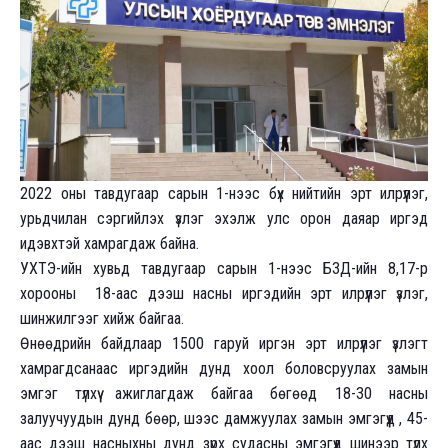
2
022 оны тавдугаар сарын 1-нээс бүх нийтийн эрт илрүүлэг,
урьдчилан сэргийлэх үзлэг эхэлж улс орон даяар иргэд
идэвхтэй хамрагдаж байна.
УХТЭ-ийн хувьд тавдугаар сарын 1-нээс БЗД-ийн 8,17-р
хорооны 18-аас дээш насны иргэдийн эрт илрүүлэг үзлэг,
шинжилгээг хийж байгаа.
Өнөөдрийн байдлаар 1500 гаруй иргэн эрт илрүүлэг үзлэгт
хамрагдсанаас иргэдийн дунд хоол боловсруулах замын
эмгэг түлхүү ажиглагдаж байгаа бөгөөд 18-30 насны
залуучуудын дунд бөөр, шээс дамжуулах замын эмгэгүүд , 45-
аас дээш насныхны дунд зүрх судасны эмгэгүүд шинээр түлхүү