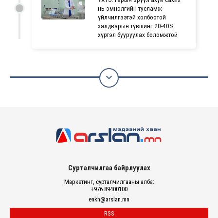
нь эмнэлгийн тусламж
үйлчилгээтэй холбоотой
халдварын түвшинг 20-40%
хүртэл бууруулах боломжтой

Сурталчилгаа байрлуулах
Маркетинг, сурталчилгааны алба:
+976 89400100
enkh@arslan.mn
RSS