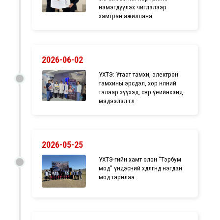
нэмэгдүүлэх чиглэлээр
хамтран ажиллана
2026-06-02
УХТЭ: Утаат тамхи, электрон
тамхины эрсдэл, хор нөлөөний
талаар хүүхэд, өсвөр үеийнхэнд
мэдээлэл өглөө
2026-05-25
УХТЭ-гийн хамт олон “Тэрбум
мод” үндэсний хөдөлгөөнд нэгдэн
мод тарилаа