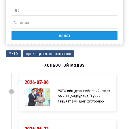
УХТЭ
эрт илрүүлэг үзлэг оношилгоо
ХОЛБООТОЙ МЭДЭЭ
2026-07-06
УХТЭ-ийн дурангийн төвийн зөвлөх
эмч Т.Цэндсүрэнд “Хүний
гавьяат эмч цол“ хүртээлээ
2026-06-23