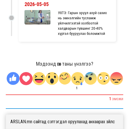
2026-05-05
УХТЭ: Гарын эрүүл ахуй сахих
нь эмнэлгийн тусламж
үйлчилгээтэй холбоотой
халдварын түвшинг 20-40%
хүртэл бууруулах боломжтой
Мэдээнд өгөх таны үнэлгээ?
1
1
ЭМОЖИ
ARSLAN.mn сайтад сэтгэгдэл оруулахад анхаарах зүйлс