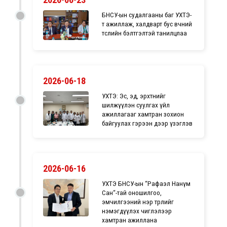
БНСУ-ын судалгааны баг УХТЭ-
т ажиллаж, халдварт бус өвчний
төслийн бэлтгэлтэй танилцлаа
2026-06-18
УХТЭ: Эс, эд, эрхтнийг
шилжүүлэн суулгах үйл
ажиллагааг хамтран зохион
байгуулах гэрээн дээр үзэглэв
2026-06-16
УХТЭ БНСУ-ын “Рафаэл Нанүм
Сан“-тай оношилгоо,
эмчилгээний нэр төрлийг
нэмэгдүүлэх чиглэлээр
хамтран ажиллана