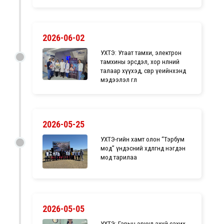
2026-06-02
УХТЭ: Утаат тамхи, электрон
тамхины эрсдэл, хор нөлөөний
талаар хүүхэд, өсвөр үеийнхэнд
мэдээлэл өглөө
2026-05-25
УХТЭ-гийн хамт олон “Тэрбум
мод” үндэсний хөдөлгөөнд нэгдэн
мод тарилаа
2026-05-05
УХТЭ: Гарын эрүүл ахуй сахих