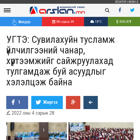
DESKTOP
|
MOBILE
Өнөөдөр
08 сарын 09
18°C
3593.87
₮
УГТЭ: Сувилахуйн тусламж
үйлчилгээний чанар,
хүртээмжийг сайжруулахад
тулгамдаж буй асуудлыг
хэлэлцэж байна
1
Жиргэх
2022 оны 4 сарын 28
