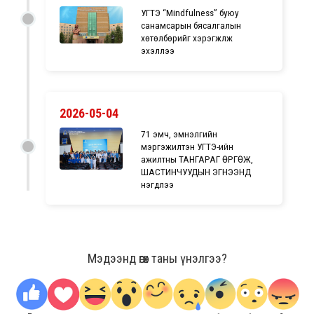
УГТЭ “Mindfulness” буюу
санамсарын бясалгалын
хөтөлбөрийг хэрэгжүүлж
эхэллээ
2026-05-04
71 эмч, эмнэлгийн
мэргэжилтэн УГТЭ-ийн
ажилтны ТАНГАРАГ ӨРГӨЖ,
ШАСТИНЧУУДЫН ЭГНЭЭНД
нэгдлээ
Мэдээнд өгөх таны үнэлгээ?