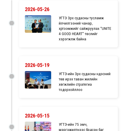
2026-05-26
УГТЭ Зүрх судасны тусламж
үйлчилгээний чанар,
хүртээмжийг сайжруулах “UNITE
4 GOOD HEART” төслийг
хэрэгжүүлж байна
2026-05-19
УГТЭ-ийн Зүрх судасны үндэсний
төв ирэх таван жилийн
хөгжлийн стратегиа
тодорхойллоо
2026-05-15
УГТЭ-ийн 75 эмч,
мэргэжилтнээс бүрдсэн баг