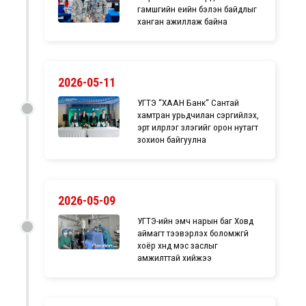
гамшгийн үеийн бэлэн байдлыг
ханган ажиллаж байна
2026-05-11
УГТЭ “ХААН Банк“ Сантай
хамтран урьдчилан сэргийлэх,
эрт илрүүлэг үзлэгийг орон нутагт
зохион байгуулна
2026-05-09
УГТЭ-ийн эмч нарын баг Ховд
аймагт тээвэрлэх боломжгүй
хоёр хүнд мэс заслыг
амжилттай хийжээ