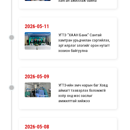
ханган ажиллаж байна
2026-05-11
УГТЭ “ХААН Банк“ Сантай
хамтран урьдчилан сэргийлэх,
эрт илрүүлэг үзлэгийг орон нутагт
зохион байгуулна
2026-05-09
УГТЭ-ийн эмч нарын баг Ховд
аймагт тээвэрлэх боломжгүй
хоёр хүнд мэс заслыг
амжилттай хийжээ
2026-05-08