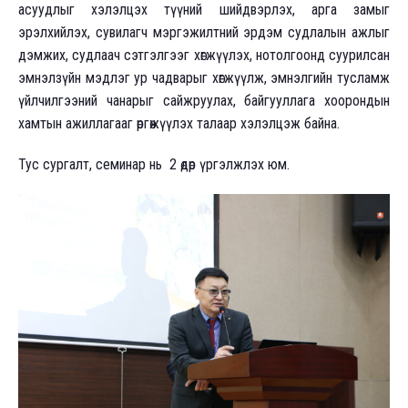
асуудлыг хэлэлцэх түүний шийдвэрлэх, арга замыг
эрэлхийлэх, сувилагч мэргэжилтний эрдэм судлалын ажлыг
дэмжих, судлаач сэтгэлгээг хөгжүүлэх, нотолгоонд суурилсан
эмнэлзүйн мэдлэг ур чадварыг хөгжүүлж, эмнэлгийн тусламж
үйлчилгээний чанарыг сайжруулах, байгууллага хоорондын
хамтын ажиллагааг өргөжүүлэх талаар хэлэлцэж байна.
Тус сургалт, семинар нь 2 өдөр үргэлжлэх юм.