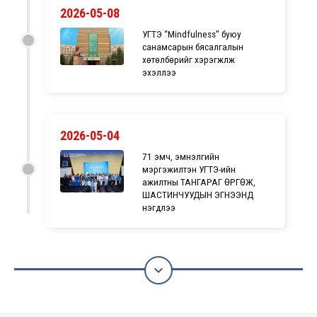
2026-05-08
УГТЭ “Mindfulness” буюу
санамсарын бясалгалын
хөтөлбөрийг хэрэгжүүлж
эхэллээ
2026-05-04
71 эмч, эмнэлгийн
мэргэжилтэн УГТЭ-ийн
ажилтны ТАНГАРАГ ӨРГӨЖ,
ШАСТИНЧУУДЫН ЭГНЭЭНД
нэгдлээ
