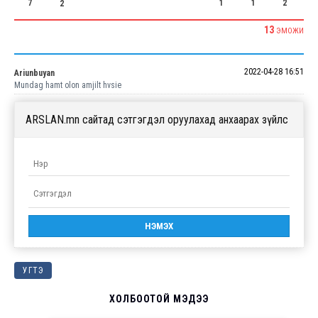
7
1
1
2
2
13
ЭМОЖИ
2022-04-28 16:51
Ariunbuyan
Mundag hamt olon amjilt hvsie
ARSLAN.mn сайтад сэтгэгдэл оруулахад анхаарах зүйлс
УГТЭ
ХОЛБООТОЙ МЭДЭЭ