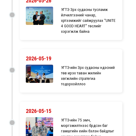
2026-05-26
УГТЭ Зүрх судасны тусламж
үйлчилгээний чанар,
хүртээмжийг сайжруулах “UNITE
4 GOOD HEART” төслийг
хэрэгжүүлж байна
2026-05-19
УГТЭ-ийн Зүрх судасны үндэсний
төв ирэх таван жилийн
хөгжлийн стратегиа
тодорхойллоо
2026-05-15
УГТЭ-ийн 75 эмч,
мэргэжилтнээс бүрдсэн баг
гамшгийн үеийн бэлэн байдлыг