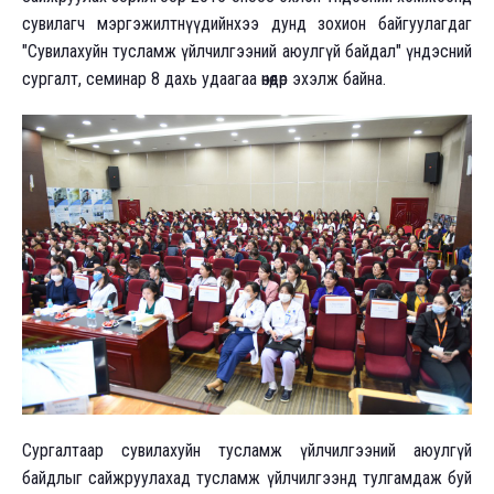
сувилагч мэргэжилтнүүдийнхээ дунд зохион байгуулагдаг
"Сувилахуйн тусламж үйлчилгээний аюулгүй байдал" үндэсний
сургалт, семинар 8 дахь удаагаа өнөөдөр эхэлж байна.
Сургалтаар сувилахуйн тусламж үйлчилгээний аюулгүй
байдлыг сайжруулахад тусламж үйлчилгээнд тулгамдаж буй