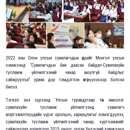
2022 оны Олон улсын сувилагчдын өдрийг Монгол улсын
хэмжээнд “Сувилагчдын бие даасан байдал-Сувилахуйн
тусламж үйлчилгээний чанар аюулгүй байдлыг
сайжруулъя” уриан дор тэмдэглэн өнгөрүүлэхээр болсон
билээ.
Тэгвэл энэ хүрээнд Улсын гуравдугаар төв эмнэлэг
сувилахуйн тусламж үйлчилгээнд сувилагч
мэргэжилтнүүдийн үүрэг оролцоо, хариуцлагыг нэмэгдүүлэх,
сувилахуйн тусламж үйлчилгээний чанар, хүртээмжийг
сайжруулах зорилгоор 2015 оноос эхлэн Үндэсний хэмжээнд