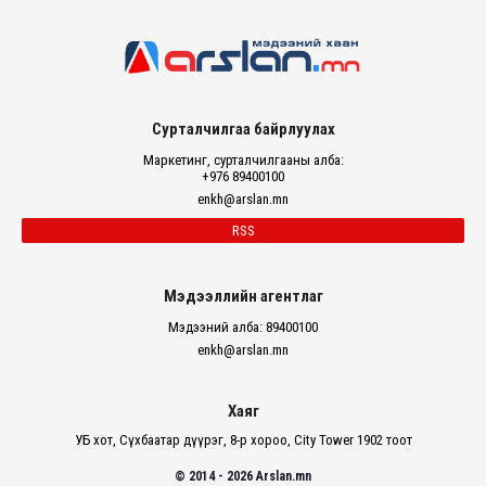
Сурталчилгаа байрлуулах
Маркетинг, сурталчилгааны алба:
+976 89400100
enkh@arslan.mn
RSS
Мэдээллийн агентлаг
Мэдээний алба: 89400100
enkh@arslan.mn
Хаяг
УБ хот, Сүхбаатар дүүрэг, 8-р хороо, City Tower 1902 тоот
© 2014 - 2026 Arslan.mn