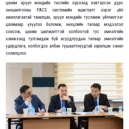
цахим эрүүл мэндийн төслийн хүрээнд нэвтэрсэн дүрс
оношилгооны PACS системийн ашиглалт зэрэг үйл
ажиллагаатай танилцан, эрүүл мэндийн тусламж үйлчилгээг
цахимаар үзүүлэх боломж, нөхцлийн талаар мэдээлэл
сонсож, цахим шилжилттэй холбоотой тус эмнэлгийн
хэмжээнд тулгамдаж буй асуудлуудын талаар эмнэлгийн
удирдлага, холбогдох албан тушаалтнуудтай харилцан санал
солилцлоо.