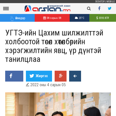
DESKTOP
|
MOBILE
Өнөөдөр
08 сарын 08
25°C
3593.87
₮
УГТЭ-ийн Цахим шилжилттэй
холбоотой төсөл хөтөлбөрийн
хэрэгжилтийн явц, үр дүнтэй
танилцлаа
Жиргэх
2022 оны 4 сарын 05
