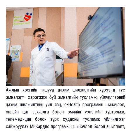
Ажлын хэсгийн гишүүд цахим шилжилтийн хүрээнд тус
эмнэлэгт хэрэгжиж буй эмнэлгийн тусламж, үйлчилгээний
цахим шилжилтийн үйл явц, е-Health програмын шинэчлэл,
онлайн цаг захиалга болон эмчийн үзлэгийн хүртээмж,
телемедицин болон зүрх судасны тусламж үйлчилгээг
сайжруулах МнКардио програмын шинэчлэл болон ашиглалт,