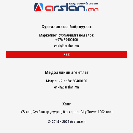
Сурталчилгаа байрлуулах
Маркетинг, сурталчилгааны алба:
+976 89400100
enkh@arslan.mn
RSS
Мэдээллийн агентлаг
Мэдээний алба: 89400100
enkh@arslan.mn
Хаяг
УБ хот, Сүхбаатар дүүрэг, 8-р хороо, City Tower 1902 тоот
© 2014 - 2026 Arslan.mn