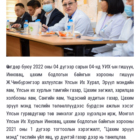
Өчигдөр буюу 2022 оны 04 дүгээр сарын 04-нд УИХ-ын гишүүн,
Инновац, цахим бодлогын байнгын хорооны гишүүн
Ж.Чинбүрэнгээр ахлуулсан Улсын Их Хурал, Эрүүл мэндийн
яам, Улсын их хурлын тамгийн газар, Цахим хөгжил, харилцаа
холбооны яам, Сангийн яам, Үндэсний аудитын газар, Цахим
эрүүл мэнд төслийн төлөөллүүдээс бүрдсэн ажлын хэсэг
Улсын гуравдугаар төв эмнэлэг дээр хүрэлцэн ирж, Монгол
Улсын Их Хурлын Инновац, цахим бодлогын байнгын хорооны
2021 оны 1 дүгээр тогтоолын хэрэгжилт, “Цахим эрүүл
мэнд” төслийн үйл явц, үр дүнтэй газар дээр нь танилцлаа.