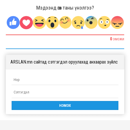
Мэдээнд өгөх таны үнэлгээ?
0
ЭМОЖИ
ARSLAN.mn сайтад сэтгэгдэл оруулахад анхаарах зүйлс