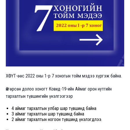
ХӨСҮТ-өөс 2022 оны 1-р 7 хоногын тойм мэдээ хүргэж байна.
Өнгөрсөн долоо хоногт Ковид-19-ийн Аймаг орон нутгийн
тархалтын түвшингийн үнэлгээгээр
4 аймаг тархалтын улбар шар түвшинд байна
3 аймаг тархалтын шар түвшинд байна
2 аймаг тархалтын ногоон түвшинд үнэлэгдлээ.