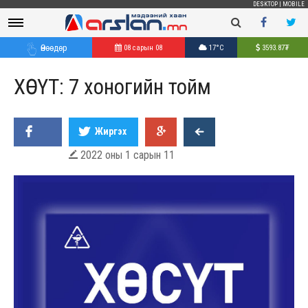
DESKTOP
|
MOBILE
Өнөөдөр
08 сарын 08
17°C
3593.87
₮
ХӨСҮТ: 7 хоногийн тойм
Жиргэх
2022 оны 1 сарын 11
