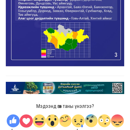
Мэдээнд өгөх таны үнэлгээ?