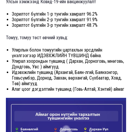
Улсын хэмжээнд Ковид-19-ийн вакцинжуулалт
Зорилтот бүлгийн 1-р тунгийн хамралт 96.2%
Зорилтот бүлгийн 2-р тунгийн хамралт 91.9%
Зорилтот бүлгийн 3-р тунгийн хамралт 48.7%
Томуу, томуу төст өвчний хувьд:
Улирлын болон томуугийн цартахлын эрсдлийн
үнэлгээгээр ИДЭВХЖЛИЙН ТҮВШИНД байна.
Улирал хоорондын түвшинд ( Дархан, Дорноговь, Өмнөговь,
Дундговь, Увс ) аймгууд.
Идэвхжлийн түвшинд (Архангай, Баян-Өлгий, Баянхонгор,
Говьсүмбэр, Дорнод, Завхан, Өвөрхангай, Сүхбаатар, Ховд,
Төв) аймгууд.
Алаг цоог дэгдэлтийн түвшинд (Говь-Алтай, Хэнтий) аймаг