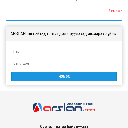
1
1
2
ЭМОЖИ
ARSLAN.mn сайтад сэтгэгдэл оруулахад анхаарах зүйлс
Сурталчилгаа байрлуулах