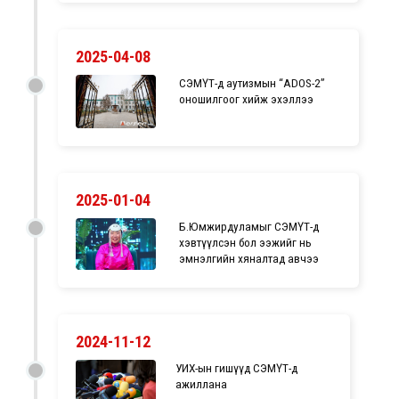
2025-04-08
СЭМҮТ-д аутизмын “ADOS-2”
оношилгоог хийж эхэллээ
2025-01-04
Б.Юмжирдуламыг СЭМҮТ-д
хэвтүүлсэн бол ээжийг нь
эмнэлгийн хяналтад авчээ
2024-11-12
УИХ-ын гишүүд СЭМҮТ-д
ажиллана