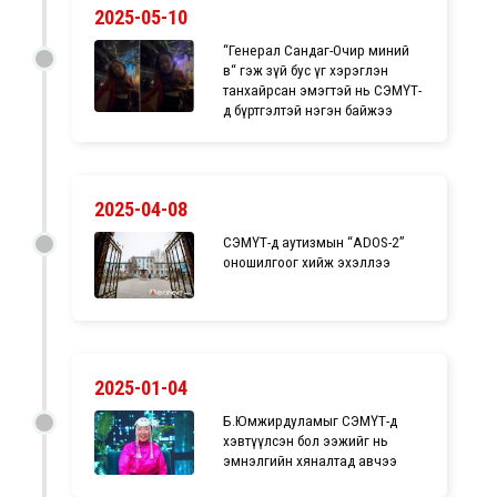
2025-05-10
“Генерал Сандаг-Очир миний
өвөө“ гэж зүй бус үг хэрэглэн
танхайрсан эмэгтэй нь СЭМҮТ-
д бүртгэлтэй нэгэн байжээ
2025-04-08
СЭМҮТ-д аутизмын “ADOS-2”
оношилгоог хийж эхэллээ
2025-01-04
Б.Юмжирдуламыг СЭМҮТ-д
хэвтүүлсэн бол ээжийг нь
эмнэлгийн хяналтад авчээ