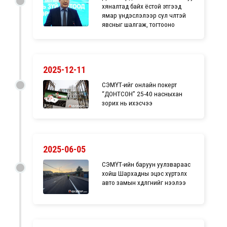
хяналтад байх ёстой этгээд
ямар үндэслэлээр сул чөлөөтэй
явсныг шалгаж, тогтооно
2025-12-11
СЭМҮТ-ийг онлайн покерт
“ДОНТСОН” 25-40 насныхан
зорих нь ихэсчээ
2025-06-05
СЭМҮТ-ийн баруун уулзвараас
хойш Шархадны эцэс хүртэлх
авто замын хөдөлгөөнийг нээлээ