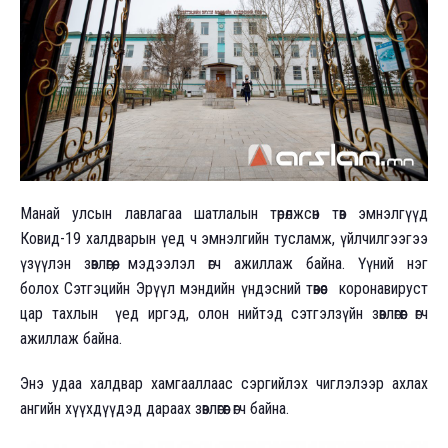
Манай улсын лавлагаа шатлалын төрөлжсөн төв эмнэлгүүд
Ковид-19 халдварын үед ч эмнэлгийн тусламж, үйлчилгээгээ
үзүүлэн зөвлөгөө, мэдээлэл өгч ажиллаж байна. Үүний нэг
болох
Сэтгэцийн Эрүүл мэндийн үндэсний төвөөс коронавируст
цар тахлын үед иргэд, олон нийтэд сэтгэлзүйн зөвлөгөөг өгч
ажиллаж байна.
Энэ удаа халдвар хамгааллаас сэргийлэх чиглэлээр ахлах
ангийн хүүхдүүдэд дараах зөвлөгөөг өгч байна.