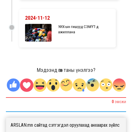
2024-11-12
УИХ-ын гишүүд СЭМҮТ-д
ажиллана
Мэдээнд өгөх таны үнэлгээ?
0
ЭМОЖИ
ARSLAN.mn сайтад сэтгэгдэл оруулахад анхаарах зүйлс