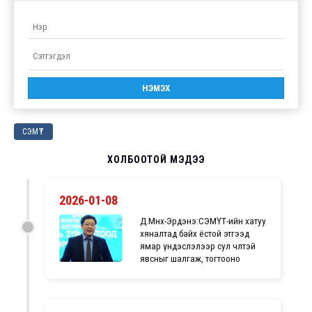
СЭМҮТ
ХОЛБООТОЙ МЭДЭЭ
2026-01-08
Д.Мөнх-Эрдэнэ:СЭМҮТ-ийн хатуу
хяналтад байх ёстой этгээд
ямар үндэслэлээр сул чөлөөтэй
явсныг шалгаж, тогтооно