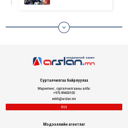

Сурталчилгаа байрлуулах
Маркетинг, сурталчилгааны алба:
+976 89400100
enkh@arslan.mn
RSS
Мэдээллийн агентлаг