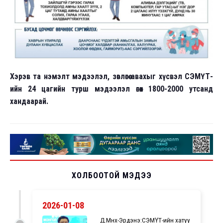
Хэрэв та нэмэлт мэдээлэл, зөвлөгөө авахыг хүсвэл СЭМҮТ-
ийн 24 цагийн турш мэдээлэл өгөх 1800-2000 утсанд
хандаарай.
ХОЛБООТОЙ МЭДЭЭ
2026-01-08
Д.Мөнх-Эрдэнэ:СЭМҮТ-ийн хатуу