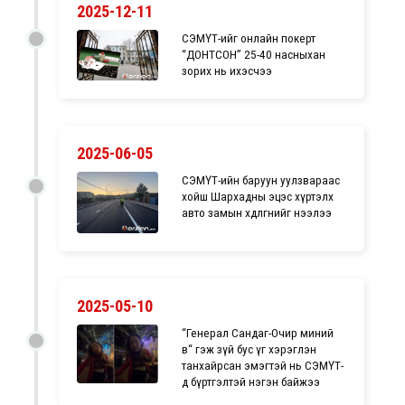
2025-12-11
СЭМҮТ-ийг онлайн покерт
“ДОНТСОН” 25-40 насныхан
зорих нь ихэсчээ
2025-06-05
СЭМҮТ-ийн баруун уулзвараас
хойш Шархадны эцэс хүртэлх
авто замын хөдөлгөөнийг нээлээ
2025-05-10
“Генерал Сандаг-Очир миний
өвөө“ гэж зүй бус үг хэрэглэн
танхайрсан эмэгтэй нь СЭМҮТ-
д бүртгэлтэй нэгэн байжээ