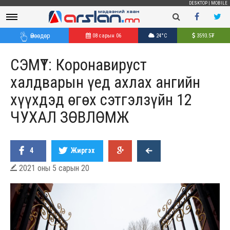
DESKTOP
|
MOBILE
Өнөөдөр
08 сарын 06
24°C
3593.5
₮
СЭМҮТ: Коронавируст
халдварын үед ахлах ангийн
хүүхдэд өгөх сэтгэлзүйн 12
ЧУХАЛ ЗӨВЛӨМЖ
4
Жиргэх
2021 оны 5 сарын 20
