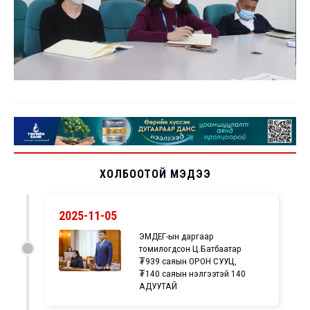
ХОЛБООТОЙ МЭДЭЭ
2025-11-05
ЭМДЕГ-ын даргаар
томилогдсон Ц.Батбаатар
₮939 саяын ОРОН СУУЦ,
₮140 саяын үнэлгээтэй 140
АДУУТАЙ