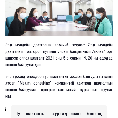
Эрүүл мэндийн даатгалын ерөнхий газраас Эрүүл мэндийн
даатгалын төв, орон нутгийн улсын байцаагчийн /ахлах/ эрх
шинээр олгох шалгалт 2021 оны 5-р сарын 19, 20-ны өдрүүдэд
зохион байгуулагдана.
Энэ хүрээнд өнөөдөр тус шалгалтыг зохион байгуулах ажлын
хэсэг “Mexim consulting” компанитай хамтран шалгалтын
зохион байгуулалт, програм хангамжийн сургалтыг явуулах
юм.
Тус шалгалтын журамд заасан болзол,