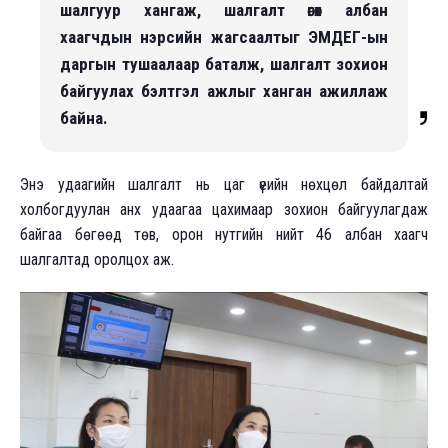
шалгуур хангаж, шалгалт өгөх албан
хаагчдын нэрсийн жагсаалтыг ЭМДЕГ-ын
даргын тушаалаар баталж, шалгалт зохион
байгуулах бэлтгэл ажлыг ханган ажиллаж
байна.
Энэ удаагийн шалгалт нь цаг үеийн нөхцөл байдалтай
холбогдуулан анх удаагаа цахимаар зохион байгуулагдаж
байгаа бөгөөд төв, орон нутгийн нийт 46 албан хаагч
шалгалтад оролцох аж.