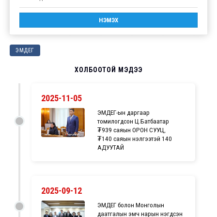
ЭМДЕГ
ХОЛБООТОЙ МЭДЭЭ
2025-11-05
ЭМДЕГ-ын даргаар
томилогдсон Ц.Батбаатар
₮939 саяын ОРОН СУУЦ,
₮140 саяын үнэлгээтэй 140
АДУУТАЙ
2025-09-12
ЭМДЕГ болон Монголын
даатгалын эмч нарын нэгдсэн