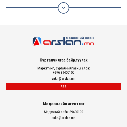

Сурталчилгаа байрлуулах
Маркетинг, сурталчилгааны алба:
+976 89400100
enkh@arslan.mn
RSS
Мэдээллийн агентлаг
Мэдээний алба: 89400100
enkh@arslan.mn