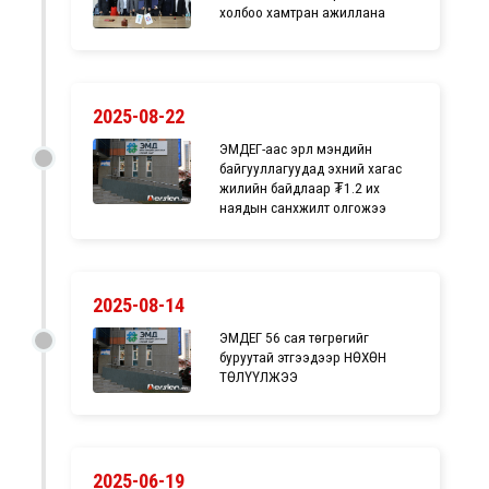
холбоо хамтран ажиллана
2025-08-22
ЭМДЕГ-аас эрүүл мэндийн
байгууллагуудад эхний хагас
жилийн байдлаар ₮1.2 их
наядын санхүүжилт олгожээ
2025-08-14
ЭМДЕГ 56 сая төгрөгийг
буруутай этгээдээр НӨХӨН
ТӨЛҮҮЛЖЭЭ
2025-06-19