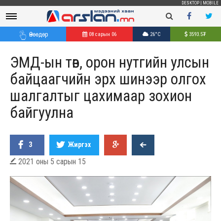
DESKTOP
|
MOBILE
Өнөөдөр
08 сарын 06
26°C
3593.5
₮
ЭМД-ын төв, орон нутгийн улсын
байцаагчийн эрх шинээр олгох
шалгалтыг цахимаар зохион
байгуулна
3
Жиргэх
2021 оны 5 сарын 15
