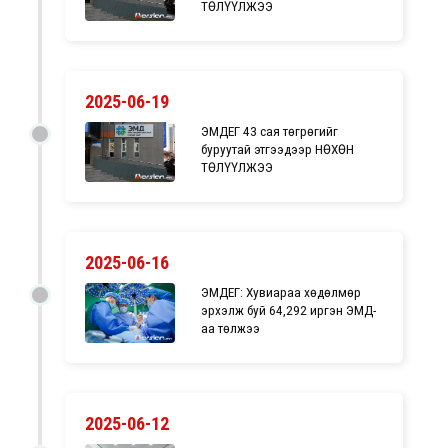
ТӨЛҮҮЛЖЭЭ
2025-06-19
ЭМДЕГ 43 сая төгрөгийг
буруутай этгээдээр НӨХӨН
ТӨЛҮҮЛЖЭЭ
2025-06-16
ЭМДЕГ: Хувиараа хөдөлмөр
эрхэлж буй 64,292 иргэн ЭМД-
аа төлжээ
2025-06-12