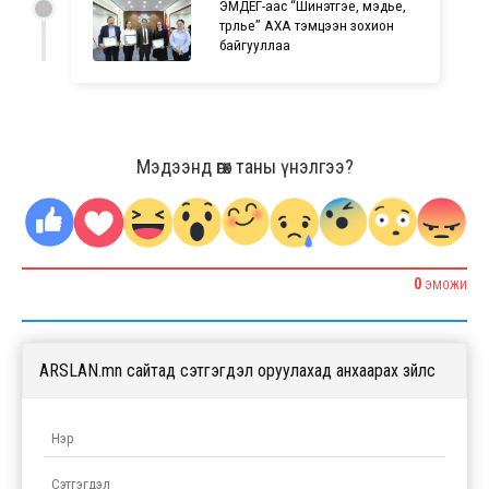
ЭМДЕГ-аас “Шинэтгэе, мэдье,
түрүүлье” АХА тэмцээн зохион
байгууллаа
Мэдээнд өгөх таны үнэлгээ?
0
ЭМОЖИ
ARSLAN.mn сайтад сэтгэгдэл оруулахад анхаарах зүйлс