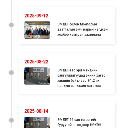
2025-09-12
ЭМДЕГ болон Монголын
даатгалын эмч нарын нэгдсэн
холбоо хамтран ажиллана
2025-08-22
ЭМДЕГ-аас эрүүл мэндийн
байгууллагуудад эхний хагас
жилийн байдлаар ₮1.2 их
наядын санхүүжилт олгожээ
2025-08-14
ЭМДЕГ 56 сая төгрөгийг
буруутай этгээдээр НӨХӨН