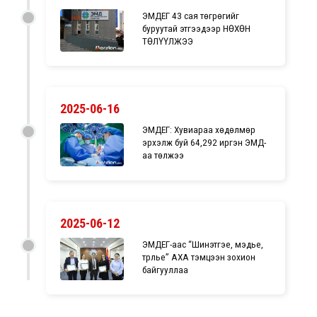
ЭМДЕГ 43 сая төгрөгийг
буруутай этгээдээр НӨХӨН
ТӨЛҮҮЛЖЭЭ
2025-06-16
ЭМДЕГ: Хувиараа хөдөлмөр
эрхэлж буй 64,292 иргэн ЭМД-
аа төлжээ
2025-06-12
ЭМДЕГ-аас “Шинэтгэе, мэдье,
түрүүлье” АХА тэмцээн зохион
байгууллаа