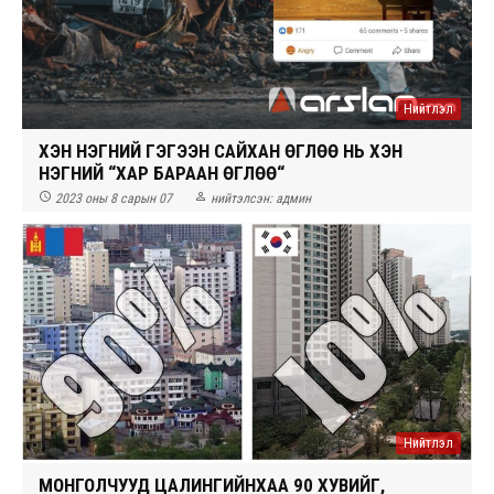
Нийтлэл
ХЭН НЭГНИЙ ГЭГЭЭН САЙХАН ӨГЛӨӨ НЬ ХЭН
НЭГНИЙ “ХАР БАРААН ӨГЛӨӨ“


2023 оны 8 сарын 07
нийтэлсэн:
админ
Нийтлэл
МОНГОЛЧУУД ЦАЛИНГИЙНХАА 90 ХУВИЙГ,