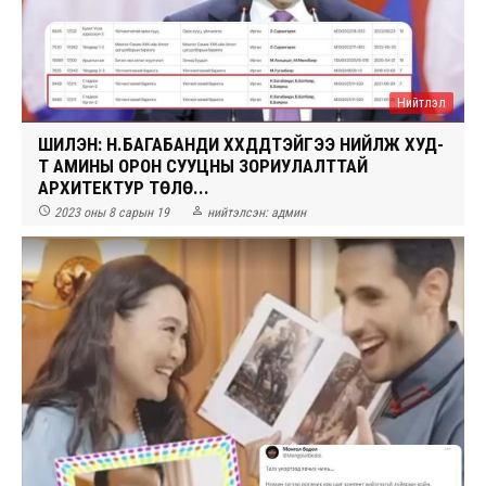
Нийтлэл
ШИЛЭН: Н.БАГАБАНДИ ХҮҮХДҮҮДТЭЙГЭЭ НИЙЛЖ ХУД-
Т АМИНЫ ОРОН СУУЦНЫ ЗОРИУЛАЛТТАЙ
АРХИТЕКТУР ТӨЛӨ...


2023 оны 8 сарын 19
нийтэлсэн:
админ