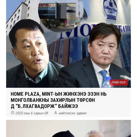
Нийтлэл
HOME PLAZA, МINТ-ЫН ЖИНХЭНЭ ЭЗЭН НЬ
МОНГОЛБАНКНЫ ЗАХИРЛЫН ТӨРСӨН
ДҮҮ “Б.ЛХАГВАДОРЖ“ БАЙЖЭЭ


2023 оны 6 сарын 08
нийтэлсэн:
админ