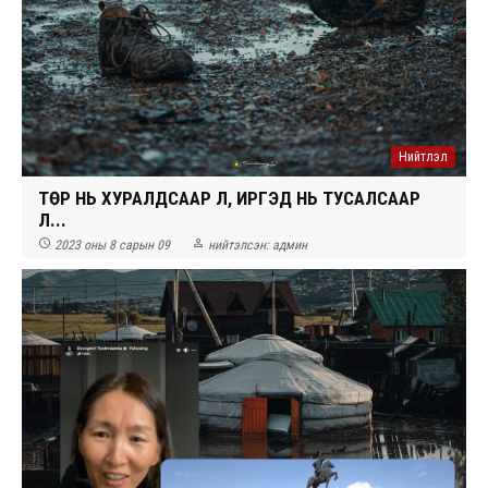
Нийтлэл
ТӨР НЬ ХУРАЛДСААР Л, ИРГЭД НЬ ТУСАЛСААР
Л...


2023 оны 8 сарын 09
нийтэлсэн:
админ