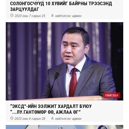
СОЛОНГОСЧУУД 10 ХУВИЙГ БАЙРНЫ ТҮРЭЭСЭНД
ЗАРЦУУЛДАГ


2023 оны 7 сарын 25
нийтэлсэн:
админ
Нийтлэл
“ЭКСҮҮД”-ИЙН ЭЭЛЖИТ ХАРДАЛТ БУЮУ
“...ЛУ.ГАНТӨМӨР ӨӨ, АЖЛАА ӨГ”


2023 оны 6 сарын 28
нийтэлсэн:
админ