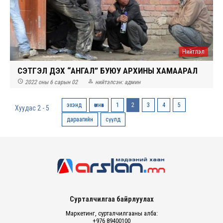
Нийтлэл
СЭТГЭЛ ДЭХ “АНГАЛ” БУЮУ АРХИНЫ ХАМААРАЛ


2022 оны 6 сарын 02
нийтэлсэн:
админ
эхэнд
өмнөх
1
2
3
4
5
Хуудас 2 - 5
дараагийн
сүүлд
Сурталчилгаа байрлуулах
Маркетинг, сурталчилгааны алба:
+976 89400100