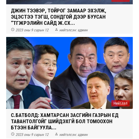
ДҮҮЖИН ТЭЭВЭР, ТОЙРОГ ЗАМААР ЭХЭЛЖ,
ЭЦЭСТЭЭ ТЭГШ, СОНДГОЙ ДЭЭР БУУСАН
“ТҮГЖРЭЛИЙН САЙД Ж.СҮХ...


2023 оны 9 сарын 12
нийтэлсэн:
админ
Нийтлэл
СҮ.БАТБОЛД: ХАМТАРСАН ЗАСГИЙН ГАЗРЫН ҮЕД
ТАВАНТОЛГОЙГ ШИЙДЭХГҮЙ БОЛ ТОМООХОН
БҮТЭЭН БАЙГУУЛА...


2023 оны 9 сарын 12
нийтэлсэн:
админ