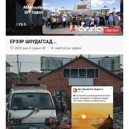
Нийтлэл
ҮЕРЭЭР ШОУДАГСАД...


2023 оны 8 сарын 08
нийтэлсэн:
админ