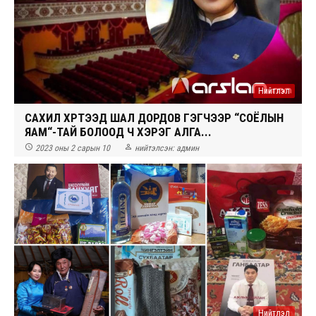
Нийтлэл
САХИЛ ХҮРТЭЭД ШАЛ ДОРДОВ ГЭГЧЭЭР “СОЁЛЫН
ЯАМ“-ТАЙ БОЛООД Ч ХЭРЭГ АЛГА...


2023 оны 2 сарын 10
нийтэлсэн:
админ
Нийтлэл