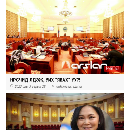
Нийтлэл
НҮҮРСЧИД ҮЛДЭЖ, УИХ “ЯВАХ“ УУ?!


2023 оны 3 сарын 29
нийтэлсэн:
админ