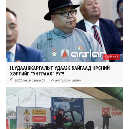
Нийтлэл
Н.УДААНЖАРГАЛЫГ УДААЖ БАЙГААД НҮҮРСНИЙ
ХЭРГИЙГ “УНТРААХ” УУ?!


2023 оны 6 сарын 08
нийтэлсэн:
админ