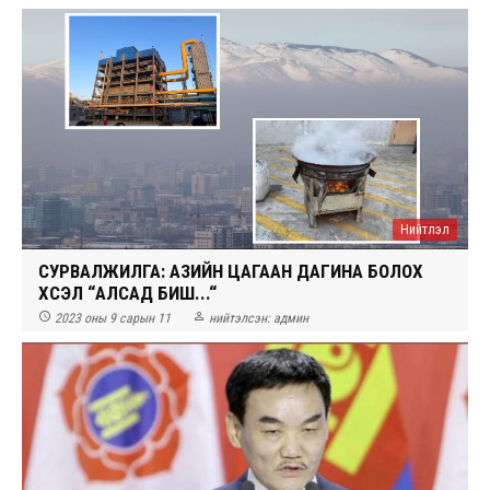
Нийтлэл
СУРВАЛЖИЛГА: АЗИЙН ЦАГААН ДАГИНА БОЛОХ
ХҮСЭЛ “АЛСАД БИШ...“


2023 оны 9 сарын 11
нийтэлсэн:
админ