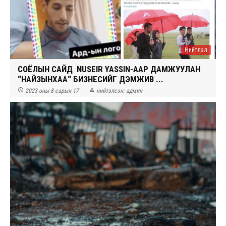
Нийтлэл
СОЁЛЫН САЙД NUSEIR YASSIN-ААР ДАМЖУУЛАН
“НАЙЗЫНХАА“ БИЗНЕСИЙГ ДЭМЖИВ ҮҮ...


2023 оны 8 сарын 17
нийтэлсэн:
админ