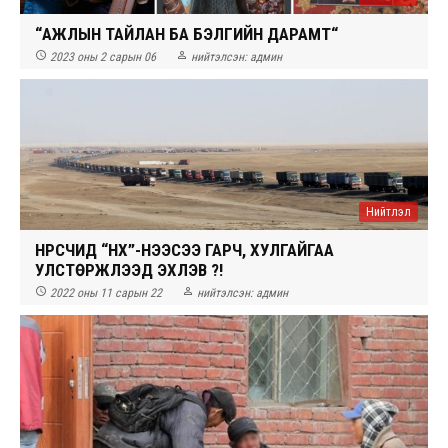
“АЖЛЫН ТАЙЛАН БА БЭЛГИЙН ДАРАМТ“


2023 оны 2 сарын 06
нийтэлсэн:
админ
Нийтлэл
НҮҮРСЧИД “НҮХ”-НЭЭСЭЭ ГАРЧ, ХУЛГАЙГАА
УЛСТӨРЖҮҮЛЭЭД ЭХЛЭВ ҮҮ?!


2022 оны 11 сарын 22
нийтэлсэн:
админ