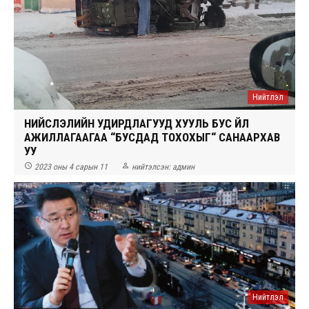
Нийтлэл
НИЙСЛЭЛИЙН УДИРДЛАГУУД ХУУЛЬ БУС ҮЙЛ
АЖИЛЛАГААГАА “БУСДАД ТОХОХЫГ“ САНААРХАВ
УУ


2023 оны 4 сарын 11
нийтэлсэн:
админ
Нийтлэл