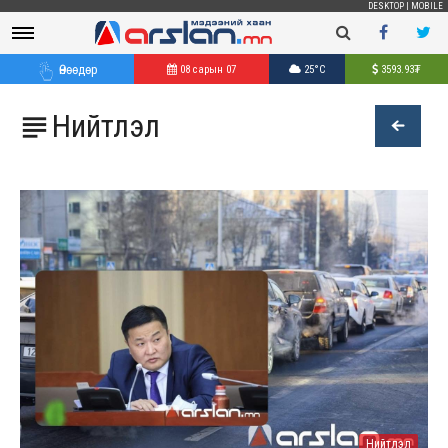
DESKTOP
|
MOBILE
Өнөөдөр
08 сарын 07
25°C
3593.93
₮
Нийтлэл

Нийтлэл