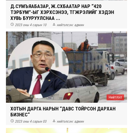
Д.СУМЪЯАБАЗАР, Ж.СҮХБААТАР НАР “420
ТЭРБУМ”-ЫГ ХЭРХСЭНЭЭ, ТҮГЖРЭЛИЙГ ХЭДЭН
ХУВЬ БУУРУУЛСНАА ...


2023 оны 4 сарын 10
нийтэлсэн:
админ
Нийтлэл
ХОТЫН ДАРГА НАРЫН “ДАВС ТОЙРСОН ДАРХАН
БИЗНЕС“


2023 оны 4 сарын 03
нийтэлсэн:
админ