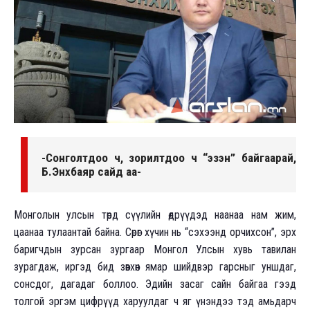
-Сонголтдоо ч, зорилтдоо ч “эзэн” байгаарай,
Б.Энхбаяр сайд аа-
Монголын улсын төрд сүүлийн өдрүүдэд наанаа нам жим,
цаанаа тулаантай байна. Сөрөг хүчин нь “сэхээнд орчихсон”, эрх
баригчдын зурсан зургаар Монгол Улсын хувь тавилан
зурагдаж, иргэд бид зөвхөн ямар шийдвэр гарсныг уншдаг,
сонсдог, дагадаг боллоо. Эдийн засаг сайн байгаа гээд
толгой эргэм цифрүүд харуулдаг ч яг үнэндээ тэд амьдарч