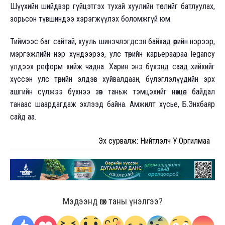
Шүүхийн шийдвэр гүйцэтгэх тухай хуулийн төслийг батлуулах,
зорьсон түвшиндээ хэрэгжүүлэх боломжгүй юм.
Тиймээс баг сайтай, хууль шинэчлэгдсэн байхад өөрийн нэрээр,
мэргэжлийн нэр хүндээрээ, улс төрийн карьераараа legancy
үлдээх реформ хийж чадна. Харин энэ бүхэнд саад хийхийг
хүссэн улс төрийн элдэв хуйвалдаан, бүлэглэлүүдийн эрх
ашгийн сүлжээ бүхнээ зөв таньж тэмцэхийг нөхцөл байдал
танаас шаардагдаж эхлээд байна. Амжилт хүсье, Б.Энхбаяр
сайд аа.
Эх сурвалж: Нийтлэлч У.Оргилмаа
Мэдээнд өгөх таны үнэлгээ?