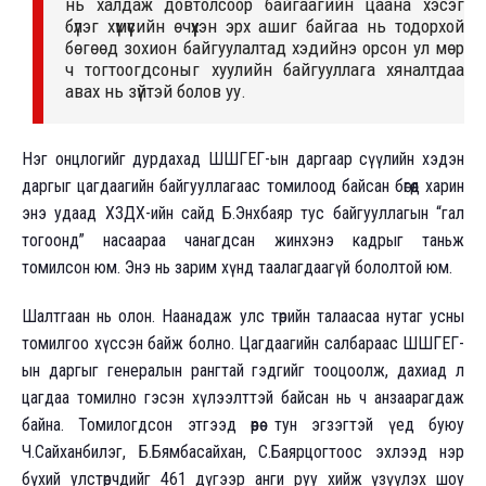
нь халдаж довтолсоор байгаагийн цаана хэсэг
бүлэг хүмүүсийн өчүүхэн эрх ашиг байгаа нь тодорхой
бөгөөд зохион байгуулалтад хэдийнэ орсон ул мөр
ч тогтоогдсоныг хуулийн байгууллага хяналтдаа
авах нь зүйтэй болов уу.
Нэг онцлогийг дурдахад ШШГЕГ-ын даргаар сүүлийн хэдэн
даргыг цагдаагийн байгууллагаас томилоод байсан бөгөөд харин
энэ удаад ХЗДХ-ийн сайд Б.Энхбаяр тус байгууллагын “гал
тогоонд” насаараа чанагдсан жинхэнэ кадрыг таньж
томилсон юм. Энэ нь зарим хүнд таалагдаагүй бололтой юм.
Шалтгаан нь олон. Наанадаж улс төрийн талаасаа нутаг усны
томилгоо хүссэн байж болно. Цагдаагийн салбараас ШШГЕГ-
ын даргыг генералын рангтай гэдгийг тооцоолж, дахиад л
цагдаа томилно гэсэн хүлээлттэй байсан нь ч анзаарагдаж
байна. Томилогдсон этгээд өөрөө тун эгзэгтэй үед буюу
Ч.Сайханбилэг, Б.Бямбасайхан, С.Баярцогтоос эхлээд нэр
бүхий улстөрчдийг 461 дүгээр анги руу хийж үзүүлэх шоу