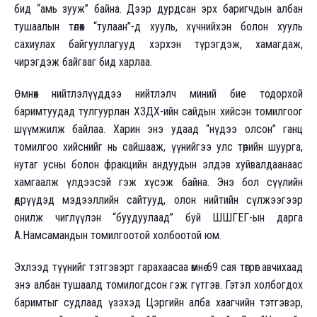
бид “амь зууж” байна. Дээр дурдсан эрх баригчдын албан
тушаалын төлөөх “тулаан”-д хууль, хүчнийхэн болон хууль
сахиулах байгууллагууд хэрхэн түрэгдэж, хамагдаж,
чирэгдэж байгааг бид харлаа.
Өмнөх нийтлэлүүддээ нийтлэлч миний бие тодорхой
баримтуудад тулгуурлан ХЗДХ-ийн сайдын хийсэн томилгоог
шүүмжилж байлаа. Харин энэ удаад “нүдээ олсон” ганц
томилгоо хийснийг нь сайшааж, үүнийгээ улс төрийн шуурга,
нутаг усны болон фракцийн андуудын элдэв хуйвалдаанаас
хамгаалж үлдээсэй гэж хүсэж байна. Энэ бол сүүлийн
өдрүүдэд мэдээллийн сайтууд, олон нийтийн сүлжээгээр
онилж чиглүүлэн “буудуулаад” буй ШШГЕГ-ын дарга
А.Намсамандын томилгоотой холбоотой юм.
Эхлээд түүнийг тэтгэвэрт гарахаасаа өмнө 69 сая төгрөг авчихаад
энэ албан тушаалд томилогдсон гэж гүтгэв. Гэтэл холбогдох
баримтыг судлаад үзэхэд Цэргийн алба хаагчийн тэтгэвэр,