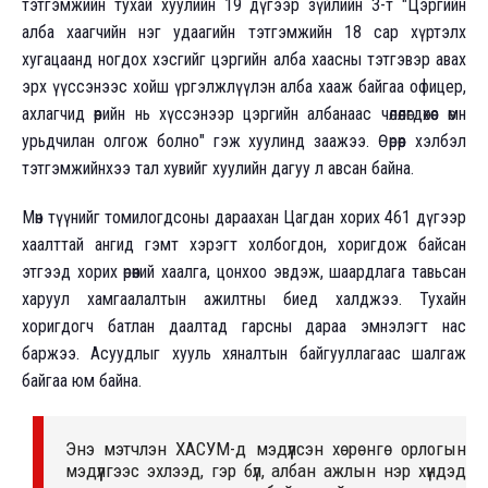
тэтгэмжийн тухай хуулийн 19 дүгээр зүйлийн 3-т "Цэргийн
алба хаагчийн нэг удаагийн тэтгэмжийн 18 сар хүртэлх
хугацаанд ногдох хэсгийг цэргийн алба хаасны тэтгэвэр авах
эрх үүссэнээс хойш үргэлжлүүлэн алба хааж байгаа офицер,
ахлагчид өөрийн нь хүссэнээр цэргийн албанаас чөлөөлөгдөхөөс өмнө
урьдчилан олгож болно" гэж хуулинд заажээ. Өөрөөр хэлбэл
тэтгэмжийнхээ тал хувийг хуулийн дагуу л авсан байна.
Мөн түүнийг томилогдсоны дараахан Цагдан хорих 461 дүгээр
хаалттай ангид гэмт хэрэгт холбогдон, хоригдож байсан
этгээд хорих өрөөний хаалга, цонхоо эвдэж, шаардлага тавьсан
харуул хамгаалалтын ажилтны биед халджээ. Тухайн
хоригдогч батлан даалтад гарсны дараа эмнэлэгт нас
баржээ. Асуудлыг хууль хяналтын байгууллагаас шалгаж
байгаа юм байна.
Энэ мэтчлэн ХАСУМ-д мэдүүлсэн хөрөнгө орлогын
мэдүүлгээс эхлээд, гэр бүл, албан ажлын нэр хүндэд