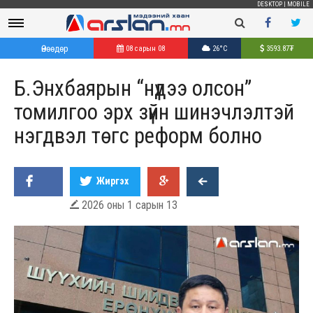
DESKTOP
|
MOBILE
Өнөөдөр
08 сарын 08
26°C
3593.87
₮
Б.Энхбаярын “нүдээ олсон”
томилгоо эрх зүйн шинэчлэлтэй
нэгдвэл төгс реформ болно
Жиргэх
2026 оны 1 сарын 13
