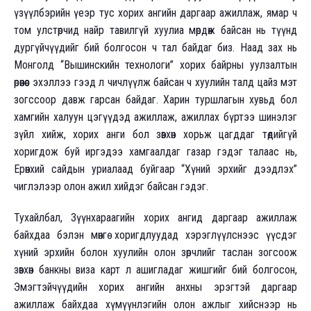
үзүүлбэрийн үеэр тус хорих ангийн даргаар ажиллаж, ямар ч
том улстөрчид найр тавилгүй хуулиа мөрдөж байсан нь түүнд
дургүйчүүдийг бий болгосон ч тал байдаг биз. Наад зах нь
Монголд “Вышинскийн технологи” хорих байрны уулзалтын
өрөөнөөс эхэллээ гээд л чичлүүлж байсан ч хуулийн талд цайз мэт
зогссоор давж гарсан байдаг. Харин туршлагын хувьд бол
хамгийн халуун цэгүүдэд ажиллаж, ажиллах бүртээ шинэлэг
зүйл хийж, хорих анги бол зөвхөн хорьж цагддаг төдийгүй
хоригдож буй иргэдээ хамгаалдаг газар гэдэг талаас нь,
Ерөнхий сайдын уриалаад буйгаар “Хүний эрхийг дээдлэх”
чиглэлээр олон ажил хийдэг байсан гэдэг.
Тухайлбал, Зүүнхараагийн хорих ангид даргаар ажиллаж
байхдаа бэлэн мөнгө хоригдлуудад хэрэглүүлснээс үүсдэг
хүний эрхийн болон хуулийн олон зөрчлийг таслан зогсоож
зөвхөн банкны виза карт л ашигладаг жишгийг бий болгосон,
Эмэгтэйчүүдийн хорих ангийн анхны эрэгтэй даргаар
ажиллаж байхдаа хүмүүнлэгийн олон ажлыг хийснээр нь