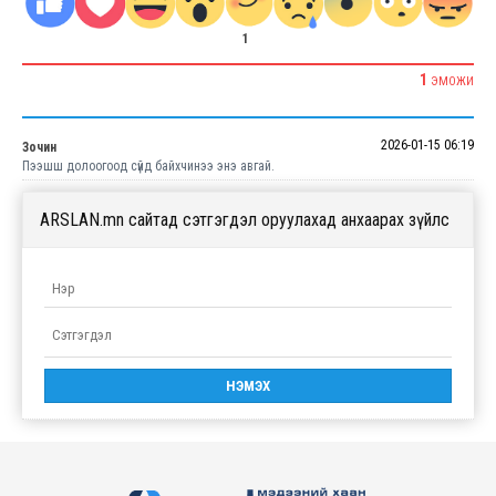
1
1
ЭМОЖИ
2026-01-15 06:19
Зочин
Пээшш долоогоод сүйд байхчинээ энэ авгай.
ARSLAN.mn сайтад сэтгэгдэл оруулахад анхаарах зүйлс