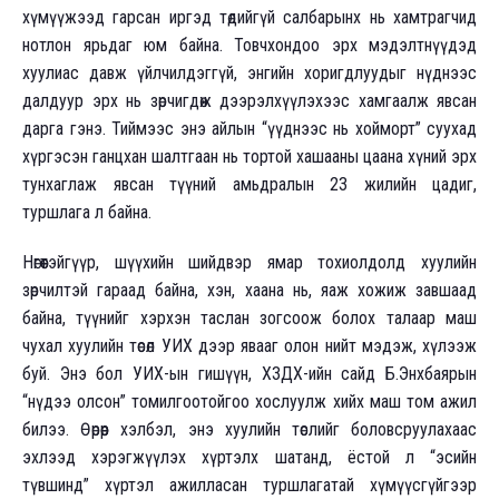
хүмүүжээд гарсан иргэд төдийгүй салбарынх нь хамтрагчид
нотлон ярьдаг юм байна. Товчхондоо эрх мэдэлтнүүдэд
хуулиас давж үйлчилдэггүй, энгийн хоригдлуудыг нүднээс
далдуур эрх нь зөрчигдөж дээрэлхүүлэхээс хамгаалж явсан
дарга гэнэ. Тиймээс энэ айлын “үүднээс нь хойморт” суухад
хүргэсэн ганцхан шалтгаан нь тортой хашааны цаана хүний эрх
тунхаглаж явсан түүний амьдралын 23 жилийн цадиг,
туршлага л байна.
Нөгөөтэйгүүр, шүүхийн шийдвэр ямар тохиолдолд хуулийн
зөрчилтэй гараад байна, хэн, хаана нь, яаж хожиж завшаад
байна, түүнийг хэрхэн таслан зогсоож болох талаар маш
чухал хуулийн төсөл УИХ дээр явааг олон нийт мэдэж, хүлээж
буй. Энэ бол УИХ-ын гишүүн, ХЗДХ-ийн сайд Б.Энхбаярын
“нүдээ олсон” томилгоотойгоо хослуулж хийх маш том ажил
билээ. Өөрөөр хэлбэл, энэ хуулийн төслийг боловсруулахаас
эхлээд хэрэгжүүлэх хүртэлх шатанд, ёстой л “эсийн
түвшинд” хүртэл ажилласан туршлагатай хүмүүсгүйгээр