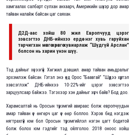
хамгаалах салбарт сулхан анхаарч, Америкийн шүхэр дор амар
тайван налайж байсан цаг саяхан.
Д2Д-аас хойш 80 жил Европчууд цэрэг
зэвсэгтээ ДНБ-ийнхээ ердөө нэг хувь гаруйхан
тарчигхан мөнгө хөрөнгө хувиарлаж “Шүдгүй Арслан”
болсон нь харин үнэн шүү.
Тэд дайныг хүсээгүй. Хөгжил дэвшил. амар тайван амьдралыг
эрхэмлэж байсан. Гэтэл энэ үед Орос “Баавгай” “Шүдээ хүртэл
зэвсэглэж” ДНБ-ийнхээ 10-22%-ийг цэрэг зэвсэгтээ
зарцуулсаар байжээ. Тэгэхээр хэн дайныг хүсч байв? Бод доо.
Харамсалтай нь Оросын түрэмгий авираас болж европчуудын
амар тайван үе өнгөрч цаг үе өөр боллоо. Хэрэв бид нэгдэж
нягтрахгүй юм бол Оросын түрэмгийлэл нэгэн цагт бодитой
болж болох юм гэдгийг тэд ойлголоо. 2018 оноос хойш