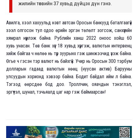
жилийн төсвийн 37 хувьд дүйцэх дүн гэнэ.
Авилга, хээл хахуульд нэвт автсан Оросын банкууд баталгаагүй
зээл олгосон тул одоо өрийн эргэн төлөлт зогсож, санхүүгийн
хямрал нүүрлэж байна. Рублийн ханш 2022 оноос хойш 60
хувь унасан. Төв банк хүүг 18 хувьд хүргэж, валютын интервенц
хийж байгаа ч нөлөө нь түр зуурынх гэж шинжээчид үзэж байна.
Өгье ч гэсэн тэр валют нь байхгүй. Учир нь Оросын 300 тэрбум
долларын гадаад валютын нөөц (нуусан актив) Барууны
улсуудын хорионд хэвээр байна. Бодит байдал ийм л байна.
Тэгээд өөрсдөө бод доо. Троллчин, ояачдын тэнэглэл,
эргүүтэл, шунал, тэчьяалд цаг нар гэж баймаарсан!