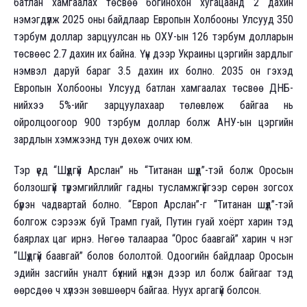
батлан хамгаалах төсвөө богинохон хугацаанд 2 дахин
нэмэгдүүлж 2025 оны байдлаар Европын Холбооны Улсууд 350
тэрбум доллар зарцуулсан нь ОХУ-ын 126 тэрбум долларын
төсвөөс 2.7 дахин их байна. Үүн дээр Украины цэргийн зардлыг
нэмвэл даруй бараг 3.5 дахин их болно. 2035 он гэхэд
Европын Холбооны Улсууд батлан хамгаалах төсвөө ДНБ-
нийхээ 5%-ийг зарцуулахаар төлөвлөж байгаа нь
ойролцоогоор 900 тэрбум доллар болж АНУ-ын цэргийн
зардлын хэмжээнд тун дөхөж очих юм.
Тэр үед “Шүдгүй Арслан” нь “Титанан шүд”-тэй болж Оросын
болзошгүй түрэмгийллийг гадны тусламжгүйгээр сөрөн зогсох
бүрэн чадвартай болно. “Европ Арслан”-г “Титанан шүд”-тэй
болгож сэрээж буй Трамп гуай, Путин гуай хоёрт харин тэд
баярлах цаг ирнэ. Нөгөө талаараа “Орос баавгай” харин ч нэг
“Шүдгүй баавгай” болов бололтой. Одоогийн байдлаар Оросын
эдийн засгийн уналт бүхний нүдэн дээр ил болж байгааг тэд
өөрсдөө ч хүлээн зөвшөөрч байгаа. Нуух аргагүй болсон.