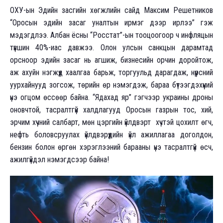
ОХУ-ын Эдийн засгийн хөгжлийн сайд Максим Решетников
“Оросын эдийн засаг уналтын ирмэг дээр ирлээ” гэж
мэдэгдлээ. Албан ёсны “Росстат”-ын тооцоогоор ч инфляцын
түвшин 40%-иас давжээ. Олон улсын санкцын дарамтад
орсноор эдийн засаг нь агшиж, бизнесийн орчин доройтож,
аж ахуйн нэгжүүд хаалгаа барьж, торгуульд дарагдаж, нүүрсний
уурхайнууд зогсож, төрийн өр нэмэгдэж, бараа бүтээгдэхүүний
үнэ огцом өссөөр байна. “Ядахад яр” гэгчээр украины дроны
оновчтой, тасралтгүй халдлагууд Оросын газрын тос, хий,
эрчим хүчний салбарт, мөн цэргийн үйлдвэрт хүчтэй цохилт өгч,
нефть боловсруулах үйлдвэрүүдийн үйл ажиллагаа доголдон,
бензин болон өргөн хэрэглээний барааны үнэ тасралтгүй өсч,
ажилгүйдэл нэмэгдсээр байна!