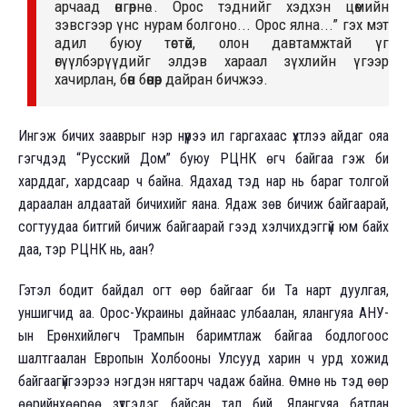
арчаад өнгөрнө... Орос тэднийг хэдхэн цөмийн
зэвсгээр үнс нурам болгоно... Орос ялна...” гэх мэт
адил буюу төстөй, олон давтамжтай үг
өгүүлбэрүүдийг элдэв хараал зүхлийн үгээр
хачирлан, бөөн бөөнөөр дайран бичжээ.
Ингэж бичих зааврыг нэр нүүрээ ил гаргахаас үхтлээ айдаг ояа
гэгчдэд “Русский Дом” буюу РЦНК өгч байгаа гэж би
харддаг, хардсаар ч байна. Ядахад тэд нар нь бараг толгой
дараалан алдаатай бичихийг яана. Ядаж зөв бичиж байгаарай,
согтуудаа битгий бичиж байгаарай гээд хэлчихдэггүй юм байх
даа, тэр РЦНК нь, аан?
Гэтэл бодит байдал огт өөр байгааг би Та нарт дуулгая,
уншигчид аа. Орос-Украины дайнаас улбаалан, ялангуяа АНУ-
ын Ерөнхийлөгч Трампын баримтлаж байгаа бодлогоос
шалтгаалан Европын Холбооны Улсууд харин ч урд хожид
байгаагүйгээрээ нэгдэн нягтарч чадаж байна. Өмнө нь тэд өөр
өөрийнхөөрөө зүтгэдэг байсан тал бий. Ялангуяа батлан