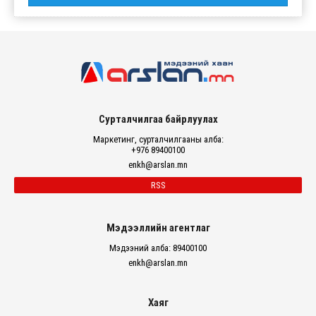
Сурталчилгаа байрлуулах
Маркетинг, сурталчилгааны алба:
+976 89400100
enkh@arslan.mn
RSS
Мэдээллийн агентлаг
Мэдээний алба: 89400100
enkh@arslan.mn
Хаяг