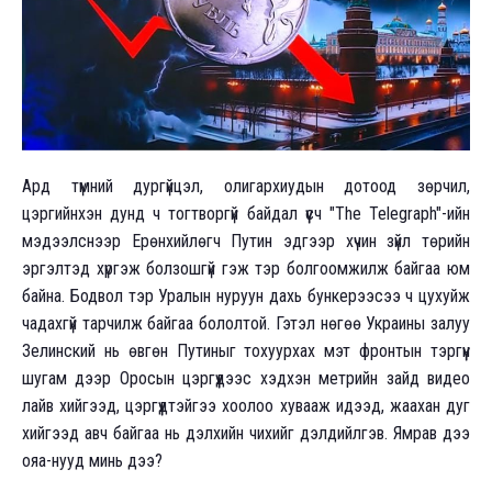
Ард түмний дургүйцэл, олигархиудын дотоод зөрчил,
цэргийнхэн дунд ч тогтворгүй байдал үүсч "The Telegraph"-ийн
мэдээлснээр Ерөнхийлөгч Путин эдгээр хүчин зүйл төрийн
эргэлтэд хүргэж болзошгүй гэж тэр болгоомжилж байгаа юм
байна. Бодвол тэр Уралын нуруун дахь бункерээсээ ч цухуйж
чадахгүй тарчилж байгаа бололтой. Гэтэл нөгөө Украины залуу
Зелинский нь өвгөн Путиныг тохуурхах мэт фронтын тэргүүн
шугам дээр Оросын цэргүүдээс хэдхэн метрийн зайд видео
лайв хийгээд, цэргүүдтэйгээ хоолоо хувааж идээд, жаахан дуг
хийгээд авч байгаа нь дэлхийн чихийг дэлдийлгэв. Ямрав дээ
ояа-нууд минь дээ?