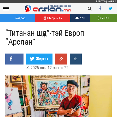
DESKTOP
|
MOBILE
Өнөөдөр
08 сарын 06
26°C
3593.5
₮
“Титанан шүд”-тэй Европ
“Арслан”
Жиргэх
2025 оны 12 сарын 22
