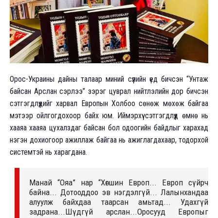
Орос-Украины дайны талаар миний сүүлийн үед бичсэн “Унтаж
байсан Арслан сэрлээ” зэрэг цуврал нийтлэлийн дор бичсэн
сэтгэгдлүүдийг харвал Европын Холбоо сөнөж мөхөж байгаа
мэтээр ойлгогдохоор байх юм. Иймэрхүү сэтгэгдлүүд өмнө нь
хааяа хааяа цухалздаг байсан бол одоогийн байдлыг харахад
нэгэн дохиогоор ажиллаж байгаа нь ажиглагдахаар, тодорхой
системтэй нь харагдана.
Манай “Ояа” нар “Хөгшин Европ... Европ сүйрч
байна... Дотооддоо эв нэгдэлгүй... Лалынхандаа
алуулж байхдаа таарсан амьтад... Удахгүй
задрана...Шүдгүй арслан...Оросууд Европыг