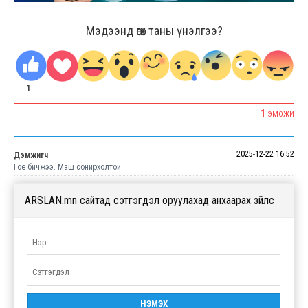
Мэдээнд өгөх таны үнэлгээ?
1
1
ЭМОЖИ
2025-12-22 16:52
Дэмжигч
Гоё бичжээ. Маш сонирхолтой
ARSLAN.mn сайтад сэтгэгдэл оруулахад анхаарах зүйлс