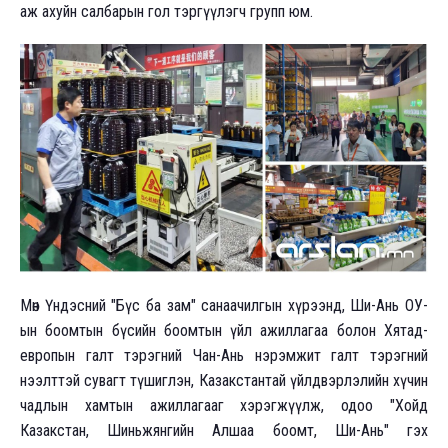
аж ахуйн салбарын гол тэргүүлэгч групп юм.
Мөн Үндэсний "Бүс ба зам" санаачилгын хүрээнд, Ши-Ань ОУ-
ын боомтын бүсийн боомтын үйл ажиллагаа болон Хятад-
европын галт тэрэгний Чан-Ань нэрэмжит галт тэрэгний
нээлттэй сувагт түшиглэн, Казакстантай үйлдвэрлэлийн хүчин
чадлын хамтын ажиллагааг хэрэгжүүлж, одоо "Хойд
Казакстан, Шиньжянгийн Алшаа боомт, Ши-Ань" гэх