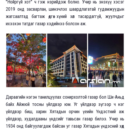
"Нойргүй хот" ч гэж нэрийдэж болно. Учир нь энэхүү хэсэг
2019 онд засварлан, шинэчлэх шаардлагатай гудамжуудын
жагсаалтад багтаж өдгөө хүний хөл тасардаггүй, жуулчдыг
ихээхэн татдаг газар хэдийнээ болсон аж.
Дараагийн нэгэн танилцуулах сонирхолтой газар бол Ши-Аньд
байх Айжюй тосны үйлдвэр юм. Уг үйлдвэр зүгээр ч нэг
үйлдвэр биш, харин Хятадын орчин үеийн Үндэстний аж
үйлдвэр, худалдааны үндсийг тавьсан газар билээ. Учир нь
1934 онд байгуулагдаж байсан уг газар Хятадын үндэсний хөдөө