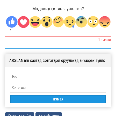
Мэдээнд өгөх таны үнэлгээ?
1
1
ЭМОЖИ
ARSLAN.mn сайтад сэтгэгдэл оруулахад анхаарах зүйлс
Сурвалжлах баг
Хятад-Монгол