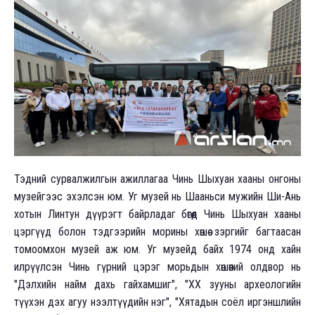
Тэдний сурвалжилгын ажиллагаа Чинь Шыхуан хааны онгоны
музейгээс эхэлсэн юм. Уг музей нь Шааньси мужийн Ши-Ань
хотын Линтун дүүрэгт байрладаг бөгөөд Чинь Шыхуан хааны
цэргүүд болон тэдгээрийн морины хөшөө зэргийг багтаасан
томоомхон музей аж юм. Уг музейд байх 1974 онд хайн
илрүүлсэн Чинь гүрний цэрэг морьдын хөшөөний олдвор нь
"Дэлхийн найм дахь гайхамшиг", "ХХ зууны археологийн
түүхэн дэх агуу нээлтүүдийн нэг", "Хятадын соёл иргэншлийн