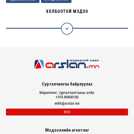
ХОЛБООТОЙ МЭДЭЭ

Сурталчилгаа байрлуулах
Маркетинг, сурталчилгааны алба:
+976 89400100
enkh@arslan.mn
RSS
Мэдээллийн агентлаг