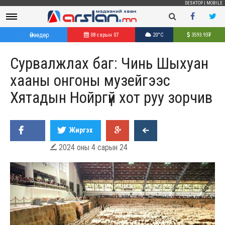
DESKTOP
|
MOBILE
Өнөөдөр
08 сарын 07
20°C
3593.93
₮
Сурвалжлах баг: Чинь Шыхуан
хааны онгоны музейгээс
Хятадын Нойргүй хот руу зорчив
Жиргэх
2024 оны 4 сарын 24
