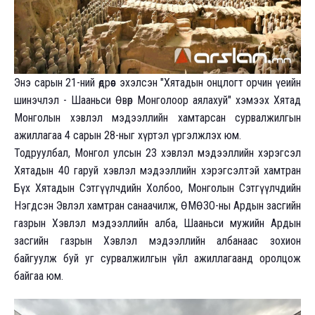
Э
нэ сарын 21-ний өдрөөс эхэлсэн "Хятадын онцлогт орчин үеийн
шинэчлэл - Шааньси Өвөр Монголоор аялахуй" хэмээх Хятад
Монголын хэвлэл мэдээллийн хамтарсан сурвалжилгын
ажиллагаа 4 сарын 28-ныг хүртэл үргэлжлэх юм.
Тодруулбал, Монгол улсын 23 хэвлэл мэдээллийн хэрэгсэл
Хятадын 40 гаруй хэвлэл мэдээллийн хэрэгсэлтэй хамтран
Бүх Хятадын Сэтгүүлчдийн Холбоо, Монголын Сэтгүүлчдийн
Нэгдсэн Эвлэл хамтран санаачилж, ӨМӨЗО-ны Ардын засгийн
газрын Хэвлэл мэдээллийн алба, Шааньси мужийн Ардын
засгийн газрын Хэвлэл мэдээллийн албанаас зохион
байгуулж буй уг сурвалжилгын үйл ажиллагаанд оролцож
байгаа юм.