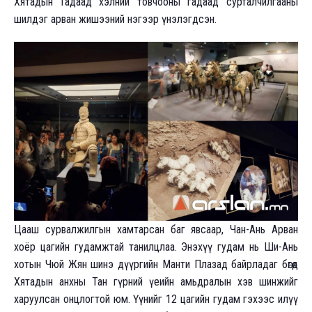
Хятадын Гадаад хэлний товчооны гадаад сурталчилгааны
шилдэг арван жишээний нэгээр үнэлэгдсэн.
Цааш сурвалжилгын хамтарсан баг явсаар, Чан-Ань Арван
хоёр цагийн гудамжтай танилцлаа. Энэхүү гудам нь Ши-Ань
хотын Чюй Жян шинэ дүүргийн Манти Плазад байрладаг бөгөөд
Хятадын анхны Тан гүрний үеийн амьдралын хэв шинжийг
харуулсан онцлогтой юм. Үүнийг 12 цагийн гудам гэхээс илүү