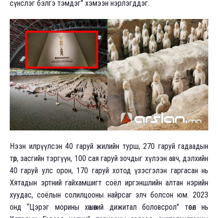
сүнслэг бэлгэ тэмдэг" хэмээн нэрлэгддэг.
Нээн илрүүлсэн 40 гаруй жилийн турш, 270 гаруй гадаадын
төр, засгийн тэргүүн, 100 сая гаруй зочдыг хүлээн авч, дэлхийн
40 гаруй улс орон, 170 гаруй хотод үзэсгэлэн гаргасан нь
Хятадын эртний гайхамшигт соёл иргэншлийн алтан нэрийн
хуудас, соёлын солилцооны найрсаг элч болсон юм. 2023
онд “Цэрэг морины хөшөөний дижитал боловсрол" төсөл нь