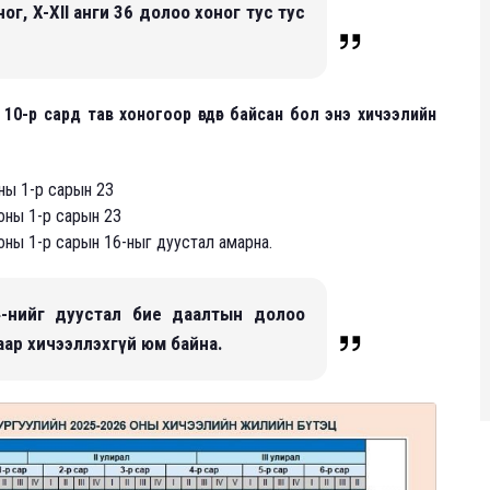
ног, X-XII анги 36 долоо хоног тус тус
10-р сард тав хоногоор өгдөг байсан бол энэ хичээлийн
оны 1-р сарын 23
 оны 1-р сарын 23
оны 1-р сарын 16-ныг дуустал амарна.
4-нийг дуустал бие даалтын долоо
имаар хичээллэхгүй юм байна.