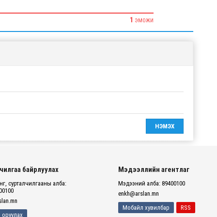
1
ЭМОЖИ
чилгаа байрлуулах
Мэдээллийн агентлаг
г, сурталчилгааны алба:
Мэдээний алба: 89400100
00100
enkh@arslan.mn
lan.mn
Мобайл хувилбар
RSS
 оруулах