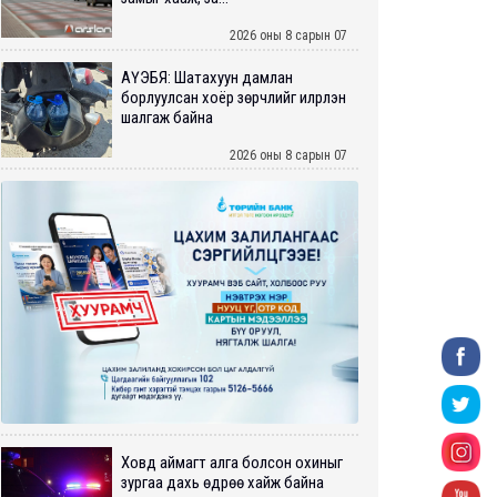
2026 оны 8 сарын 07
АҮЭБЯ: Шатахуун дамлан
борлуулсан хоёр зөрчлийг илрүүлэн
шалгаж байна
2026 оны 8 сарын 07
Ховд аймагт алга болсон охиныг
зургаа дахь өдрөө хайж байна