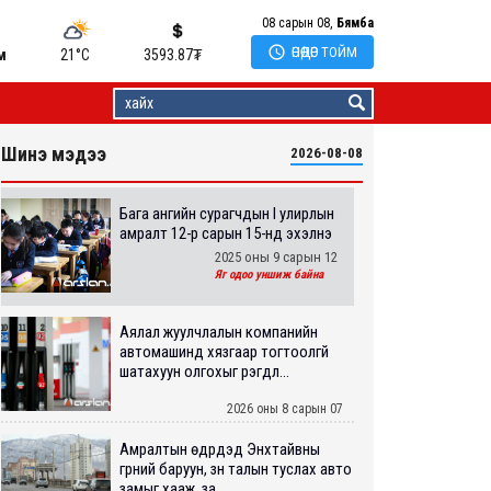
08 сарын 08,
Бямба

ӨНӨӨДӨР ТОЙМ
м
21°C
3593.87
₮
Шинэ мэдээ
2026-08-08
Бага ангийн сурагчдын I улирлын
амралт 12-р сарын 15-нд эхэлнэ
2025 оны 9 сарын 12
Яг одоо уншиж байна
Аялал жуулчлалын компанийн
автомашинд хязгаар тогтоолгүй
шатахуун олгохыг үүрэгдл...
2026 оны 8 сарын 07
Амралтын өдрүүдэд Энхтайвны
гүүрний баруун, зүүн талын туслах авто
замыг хааж, за...