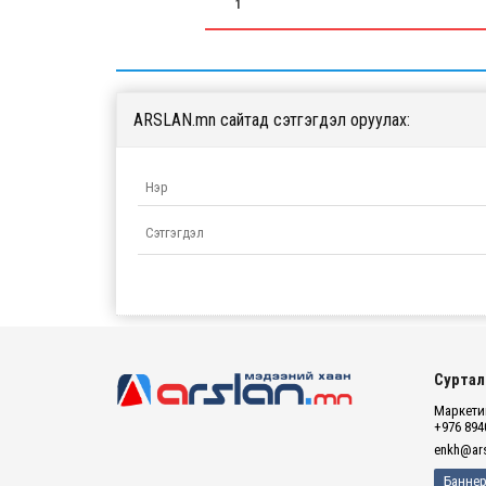
1
ARSLAN.mn сайтад сэтгэгдэл оруулах:
Суртал
Маркетин
+976 894
enkh@ars
Баннер