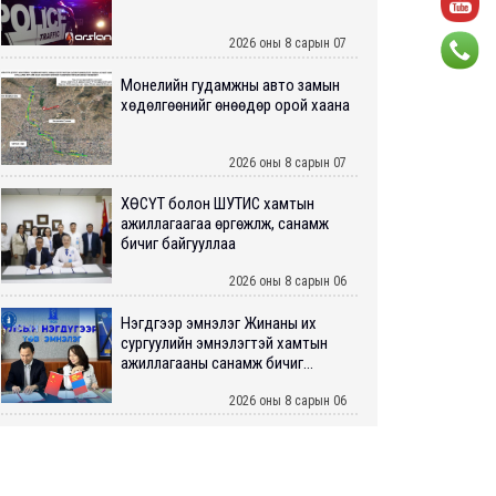
2026 оны 8 сарын 07
Монелийн гудамжны авто замын
хөдөлгөөнийг өнөөдөр орой хаана
2026 оны 8 сарын 07
ХӨСҮТ болон ШУТИС хамтын
ажиллагаагаа өргөжүүлж, санамж
бичиг байгууллаа
2026 оны 8 сарын 06
Нэгдүгээр эмнэлэг Жинаны их
сургуулийн эмнэлэгтэй хамтын
ажиллагааны санамж бичиг...
2026 оны 8 сарын 06
Нийслэлийн ИТХ-аар “Сэлбэ
ухаалаг хот”, агаарын бохирдол
зэрэг асуудлыг хэлэлцэж ...