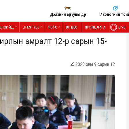
Дэлхийн адууны өдөр
7 хоногийн той
ЭЛХИЙД
LIFESTYLE
ФОТО
ВИДЕО
ЯРИЛЦЛАГА
LIVE
лирлын амралт 12-р сарын 15-
2025 оны 9 сарын 12
