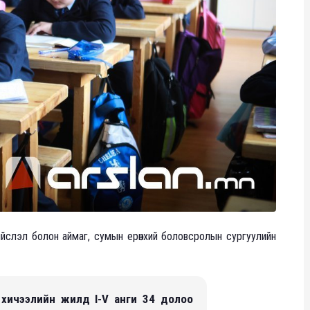
слэл болон аймаг, сумын ерөнхий боловсролын сургуулийн
 хичээлийн жилд I-V анги 34 долоо