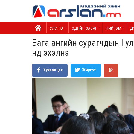
УЛС ТӨР
ЭДИЙН ЗАСАГ
НИЙГЭМ
Д
Бага ангийн сурагчдын I у
нд эхэлнэ
Хуваалцах
Жиргэх