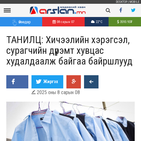
DESKTOP
|
MOBILE
Өнөөдөр
08 сарын 07
22°C
3593.93
₮
ТАНИЛЦ: Хичээлийн хэрэгсэл,
сурагчийн дүрэмт хувцас
худалдаалж байгаа байршлууд
Жиргэх
2025 оны 8 сарын 08
