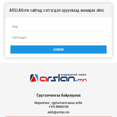
ARSLAN.mn сайтад сэтгэгдэл оруулахад анхаарах зүйлс
Сурталчилгаа байрлуулах
Маркетинг, сурталчилгааны алба:
+976 89400100
enkh@arslan.mn