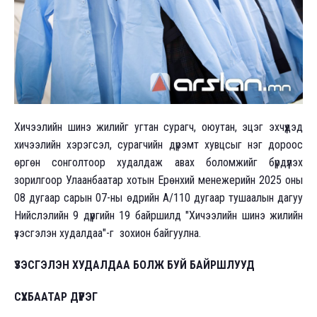
Хичээлийн шинэ жилийг угтан сурагч, оюутан, эцэг эхчүүдэд
хичээлийн хэрэгсэл, сурагчийн дүрэмт хувцсыг нэг дороос
өргөн сонголтоор худалдаж авах боломжийг бүрдүүлэх
зорилгоор Улаанбаатар хотын Ерөнхий менежерийн 2025 оны
08 дугаар сарын 07-ны өдрийн А/110 дугаар тушаалын дагуу
Нийслэлийн 9 дүүргийн 19 байршилд "Хичээлийн шинэ жилийн
үзэсгэлэн худалдаа"-г зохион байгуулна.
ҮЗЭСГЭЛЭН ХУДАЛДАА БОЛЖ БУЙ БАЙРШЛУУД
СҮХБААТАР ДҮҮРЭГ