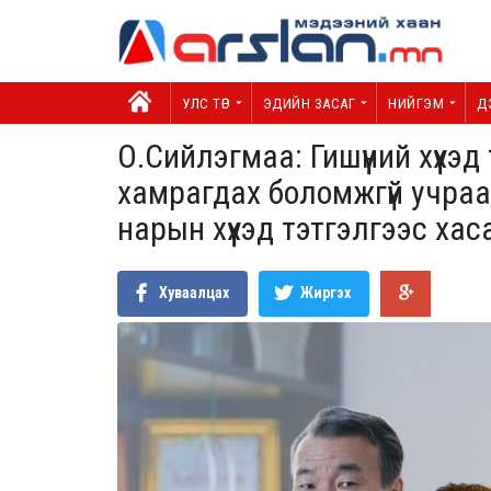
УЛС ТӨР
ЭДИЙН ЗАСАГ
НИЙГЭМ
Д
О.Сийлэгмаа: Гишүүний хүүхэд 
хамрагдах боломжгүй учраа
нарын хүүхэд тэтгэлгээс ха
Хуваалцах
Жиргэх