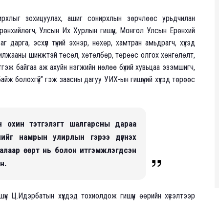
ирхлыг зохицуулах, ашиг сонирхлын зөрчлөөс урьдчилан
рөнхийлөгч, Улсын Их Хурлын гишүүн, Монгол Улсын Ерөнхий
г дарга, эсхүл түүний эхнэр, нөхөр, хамтран амьдрагч, хүүхэд
, арилжааны шинжтэй төсөл, хөтөлбөр, төрөөс олгох хөнгөлөлт,
цэтгэж байгаа аж ахуйн нэгжийн нөлөө бүхий хувьцаа эзэмшигч,
айж болохгүй” гэж заасны дагуу УИХ-ын гишүүний хүүхэд төрөөс
ын охин тэтгэлэгт шалгарсны дараа
энийг намрын улирлын гэрээ дүгнэх
алаар өөрт нь болон итгэмжлэгдсэн
н.
үүн Ц.Идэрбатын хүүхдэд тохиолдож гишүүн өөрийн хүсэлтээр