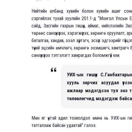
Нийтийн албанд хувийн болон хувийн ашиг сон
сэргийлэх тухай хуулийн 201.1-д “Монгол Улсын Е
сайд, Засгийн газрын гишүүн, аймаг, нийслэлийн Заса
төрөөс санхүүжүүлэх, хэрэгжүүлэх, хөрөнгө оруулалт
баталгаа, хандив, зээл хүртэгч, эсхүл эдгээрийг гүй
түүний эцсийн өмчлөгч, хөрөнгө эзэмшигч, хамтрагч б
санхүүжүүлэх тэтгэлэгт хамрагдах боломжгүй юм.
УИХ-ын гишүүн С.Ганбаатар
хууль зөрчих асуудал үүсс
ажлаар мэдэгдсэн тул энэ т
төлөөлөгчид мэдэгдэж байса
Мөн яг үүнтэй адил тохиолдол өмнө нь УИХ-ын гиш
татгалзаж байсан удаатай” гэлээ.