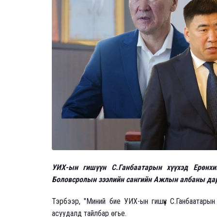
УИХ-ын гишүүн С.Ганбаатарын хүүхэд Ерөнхий
Боловсролын зээлийн сангийн Ажлын албаны дар
Тэрбээр, "Миний бие УИХ-ын гишүүн С.Ганбаатарын
асуудалд тайлбар өгье.