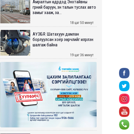
Амралтын өдрүүдэд Энхтайвны
гүүрний баруун, зүүн талын туслах авто
замыг хааж, за...
18 цаг 50 минут
АҮЭБЯ: Шатахуун дамлан
борлуулсан хоёр зөрчлийг илрүүлэн
шалгаж байна
19 цаг 36 минут