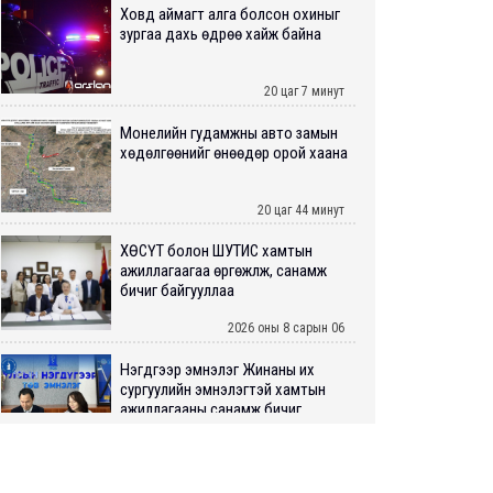
Ховд аймагт алга болсон охиныг
зургаа дахь өдрөө хайж байна
20 цаг 7 минут
Монелийн гудамжны авто замын
хөдөлгөөнийг өнөөдөр орой хаана
20 цаг 44 минут
ХӨСҮТ болон ШУТИС хамтын
ажиллагаагаа өргөжүүлж, санамж
бичиг байгууллаа
2026 оны 8 сарын 06
Нэгдүгээр эмнэлэг Жинаны их
сургуулийн эмнэлэгтэй хамтын
ажиллагааны санамж бичиг...
2026 оны 8 сарын 06
Нийслэлийн ИТХ-аар “Сэлбэ