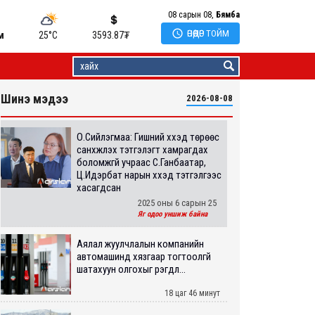
08 сарын 08,
Бямба

ӨНӨӨДӨР ТОЙМ
м
25°C
3593.87
₮
Шинэ мэдээ
2026-08-08
О.Сийлэгмаа: Гишүүний хүүхэд төрөөс
санхүүжүүлэх тэтгэлэгт хамрагдах
боломжгүй учраас С.Ганбаатар,
Ц.Идэрбат нарын хүүхэд тэтгэлгээс
хасагдсан
2025 оны 6 сарын 25
Яг одоо уншиж байна
Аялал жуулчлалын компанийн
автомашинд хязгаар тогтоолгүй
шатахуун олгохыг үүрэгдл...
18 цаг 46 минут