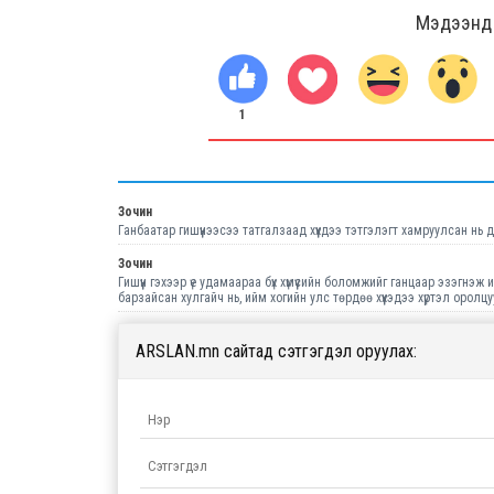
Мэдээнд ө
1
Зочин
Ганбаатар гишүүнээсээ татгалзаад хүүхдээ тэтгэлэгт хамруулсан нь д
Зочин
Гишүүн гэхээр үе удамаараа бүх хүмүүсийн боломжийг ганцаар эзэгнэ
барзайсан хулгайч нь, ийм хогийн улс төрдөө хүүхэдээ хүртэл оролц
ARSLAN.mn сайтад сэтгэгдэл оруулах: