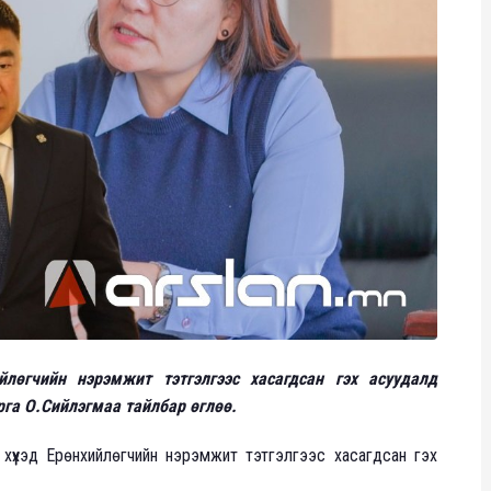
лөгчийн нэрэмжит тэтгэлгээс хасагдсан гэх асуудалд
га О.Сийлэгмаа тайлбар өглөө.
 хүүхэд Ерөнхийлөгчийн нэрэмжит тэтгэлгээс хасагдсан гэх