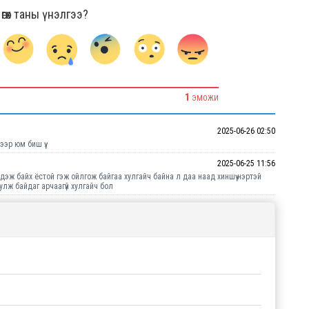
гөх таны үнэлгээ?
1
ЭМОЖИ
2025-06-26 02:50
ээр юм биш үү.
2025-06-25 11:56
ж идэж байх ёстой гэж ойлгож байгаа хулгайч байна л даа наад хиншүү нэртэй
уулж байдаг арчаагүй хулгайч бол