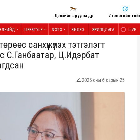
Дэлхийн адууны өдөр
7 хоногийн той
ЭЛХИЙД
LIFESTYLE
ФОТО
ВИДЕО
ЯРИЛЦЛАГА
LIVE
төрөөс санхүүжүүлэх тэтгэлэгт
с С.Ганбаатар, Ц.Идэрбат
сагдсан
2025 оны 6 сарын 25
