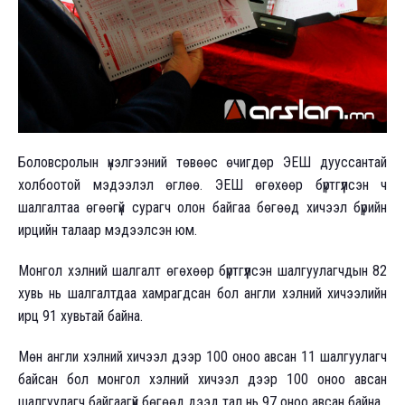
Боловсролын үнэлгээний төвөөс өчигдөр ЭЕШ дууссантай
холбоотой мэдээлэл өглөө. ЭЕШ өгөхөөр бүртгүүлсэн ч
шалгалтаа өгөөгүй сурагч олон байгаа бөгөөд хичээл бүрийн
ирцийн талаар мэдээлсэн юм.
Монгол хэлний шалгалт өгөхөөр бүртгүүлсэн шалгуулагчдын 82
хувь нь шалгалтдаа хамрагдсан бол англи хэлний хичээлийн
ирц 91 хувьтай байна.
Мөн англи хэлний хичээл дээр 100 оноо авсан 11 шалгуулагч
байсан бол монгол хэлний хичээл дээр 100 оноо авсан
шалгуулагч байгаагүй бөгөөд дээд тал нь 97 оноо авсан байна.