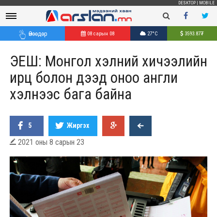
DESKTOP
|
MOBILE
Өнөөдөр
08 сарын 08
27°C
3593.87
₮
ЭЕШ: Монгол хэлний хичээлийн
ирц болон дээд оноо англи
хэлнээс бага байна
5
Жиргэх
2021 оны 8 сарын 23
