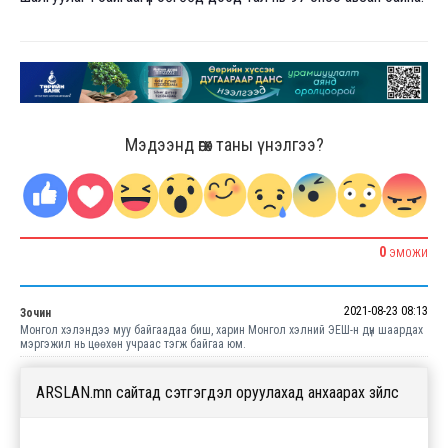
Мэдээнд өгөх таны үнэлгээ?
0
ЭМОЖИ
2021-08-23 08:13
Зочин
Монгол хэлэндээ муу байгаадаа биш, харин Монгол хэлний ЭЕШ-н дүн шаардах
мэргэжил нь цөөхөн учраас тэгж байгаа юм.
ARSLAN.mn сайтад сэтгэгдэл оруулахад анхаарах зүйлс