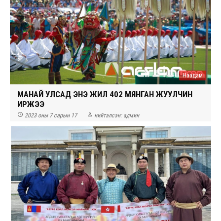
Наадам
МАНАЙ УЛСАД ЭНЭ ЖИЛ 402 МЯНГАН ЖУУЛЧИН
ИРЖЭЭ


2023 оны 7 сарын 17
нийтэлсэн:
админ