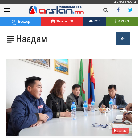
DESKTOP
|
MOBILE
Өнөөдөр
08 сарын 08
22°C
3593.87
₮
Наадам

Наадам