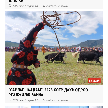
ДАВЛАА


2023 оны 7 сарын 28
нийтэлсэн:
админ
Наадам
“САРЛАГ НААДАМ”-2023 ХОЁР ДАХЬ ӨДРӨӨ
ҮРГЭЛЖИЛЖ БАЙНА


2023 оны 7 сарын 21
нийтэлсэн:
админ