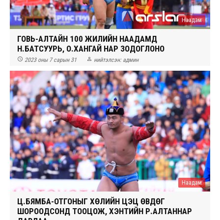
Наадам
ГОВЬ-АЛТАЙН 100 ЖИЛИЙН НААДАМД
Н.БАТСУУРЬ, О.ХАНГАЙ НАР ЗОДОГЛОНО


2023 оны 7 сарын 31
нийтэлсэн:
админ
Наадам
Ц.БЯМБА-ОТГОНЫГ ХӨЛИЙН ЦЭЦ ӨВДӨГ
ШОРООДСОНД ТООЦОЖ, ХЭНТИЙН Р.АЛТАННАР