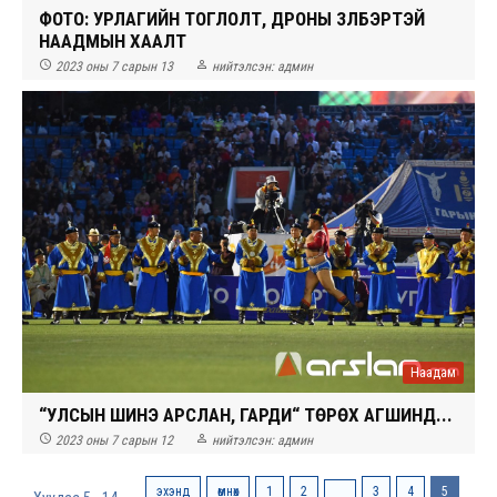
ФОТО: УРЛАГИЙН ТОГЛОЛТ, ДРОНЫ ҮЗҮҮЛБЭРТЭЙ
НААДМЫН ХААЛТ


2023 оны 7 сарын 13
нийтэлсэн:
админ
Наадам
“УЛСЫН ШИНЭ АРСЛАН, ГАРДИ“ ТӨРӨХ АГШИНД...


2023 оны 7 сарын 12
нийтэлсэн:
админ
эхэнд
өмнөх
1
2
3
4
5
...