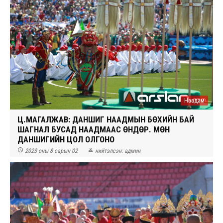
Наадам
Ц.МАГАЛЖАВ: ДАНШИГ НААДМЫН БӨХИЙН БАЙ
ШАГНАЛ БУСАД НААДМААС ӨНДӨР. МӨН
ДАНШИГИЙН ЦОЛ ОЛГОНО


2023 оны 8 сарын 02
нийтэлсэн:
админ