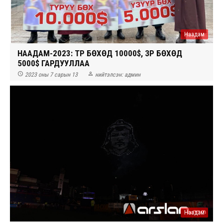
Наадам
НААДАМ-2023: ТҮРҮҮ БӨХӨД 10000$, ҮЗҮҮР БӨХӨД
5000$ ГАРДУУЛЛАА


2023 оны 7 сарын 13
нийтэлсэн:
админ
Наадам