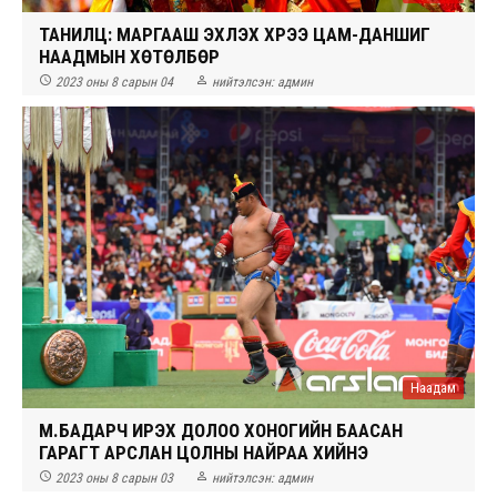
ТАНИЛЦ: МАРГААШ ЭХЛЭХ ХҮРЭЭ ЦАМ-ДАНШИГ
НААДМЫН ХӨТӨЛБӨР


2023 оны 8 сарын 04
нийтэлсэн:
админ
Наадам
М.БАДАРЧ ИРЭХ ДОЛОО ХОНОГИЙН БААСАН
ГАРАГТ АРСЛАН ЦОЛНЫ НАЙРАА ХИЙНЭ


2023 оны 8 сарын 03
нийтэлсэн:
админ