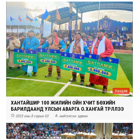
Наадам
ХАНТАЙШИР 100 ЖИЛИЙН ОЙН ХҮЧИТ БӨХИЙН
БАРИЛДААНД УЛСЫН АВАРГА О.ХАНГАЙ ТҮРҮҮЛЛЭЭ


2023 оны 8 сарын 03
нийтэлсэн:
админ