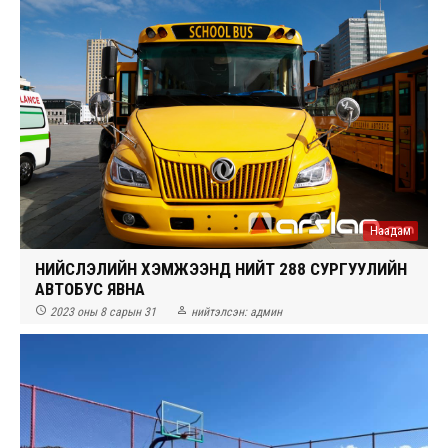
Наадам
НИЙСЛЭЛИЙН ХЭМЖЭЭНД НИЙТ 288 СУРГУУЛИЙН
АВТОБУС ЯВНА


2023 оны 8 сарын 31
нийтэлсэн:
админ