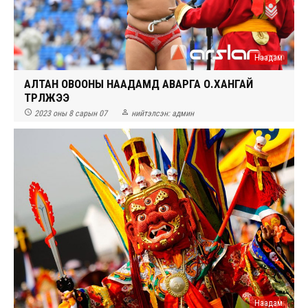
Наадам
АЛТАН ОВООНЫ НААДАМД АВАРГА О.ХАНГАЙ
ТҮРҮҮЛЖЭЭ


2023 оны 8 сарын 07
нийтэлсэн:
админ
Наадам