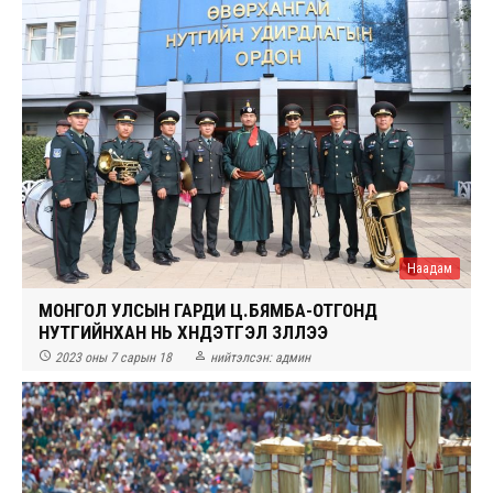
Наадам
МОНГОЛ УЛСЫН ГАРДИ Ц.БЯМБА-ОТГОНД
НУТГИЙНХАН НЬ ХҮНДЭТГЭЛ ҮЗҮҮЛЛЭЭ


2023 оны 7 сарын 18
нийтэлсэн:
админ