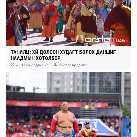
Наадам
ТАНИЛЦ: ХҮЙ ДОЛООН ХУДАГТ БОЛОХ ДАНШИГ
НААДМЫН ХӨТӨЛБӨР


2023 оны 7 сарын 31
нийтэлсэн:
админ