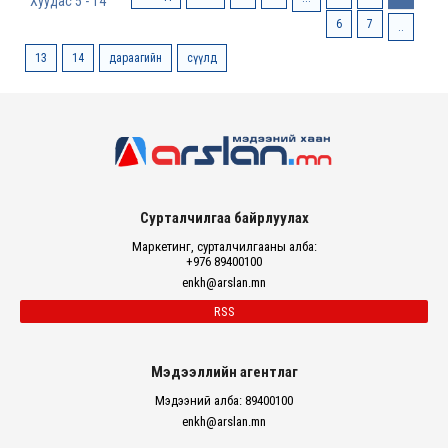
Хуудас 5 - 14
6
7
..
13
14
дараагийн
сүүлд
Сурталчилгаа байрлуулах
Маркетинг, сурталчилгааны алба:
+976 89400100
enkh@arslan.mn
RSS
Мэдээллийн агентлаг
Мэдээний алба: 89400100
enkh@arslan.mn