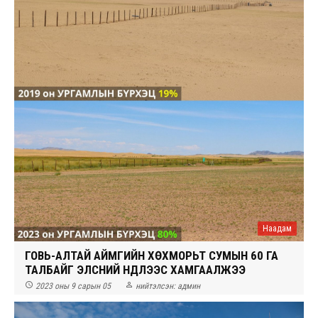
Наадам
ГОВЬ-АЛТАЙ АЙМГИЙН ХӨХМОРЬТ СУМЫН 60 ГА
ТАЛБАЙГ ЭЛСНИЙ НҮҮДЛЭЭС ХАМГААЛЖЭЭ


2023 оны 9 сарын 05
нийтэлсэн:
админ