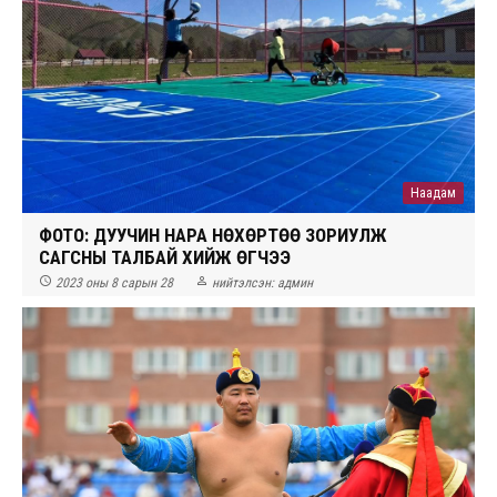
Наадам
ФОТО: ДУУЧИН НАРА НӨХӨРТӨӨ ЗОРИУЛЖ
САГСНЫ ТАЛБАЙ ХИЙЖ ӨГЧЭЭ


2023 оны 8 сарын 28
нийтэлсэн:
админ