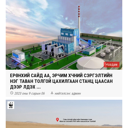
Наадам
ЕРӨНХИЙ САЙД АА, ЭРЧИМ ХҮЧНИЙ СЭРГЭЛТИЙН
НЭГ ТАВАН ТОЛГОЙ ЦАХИЛГААН СТАНЦ ЦААСАН
ДЭЭР ҮЛДЭХ ...


2023 оны 9 сарын 06
нийтэлсэн:
админ