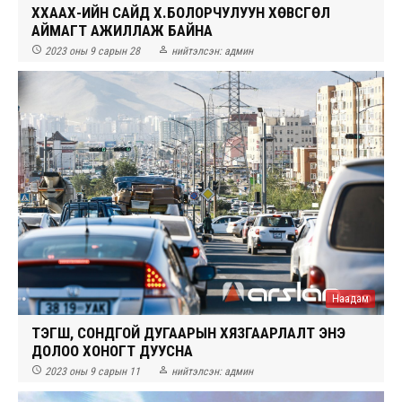
ХХААХҮ-ИЙН САЙД Х.БОЛОРЧУЛУУН ХӨВСГӨЛ
АЙМАГТ АЖИЛЛАЖ БАЙНА


2023 оны 9 сарын 28
нийтэлсэн:
админ
Наадам
ТЭГШ, СОНДГОЙ ДУГААРЫН ХЯЗГААРЛАЛТ ЭНЭ
ДОЛОО ХОНОГТ ДУУСНА


2023 оны 9 сарын 11
нийтэлсэн:
админ