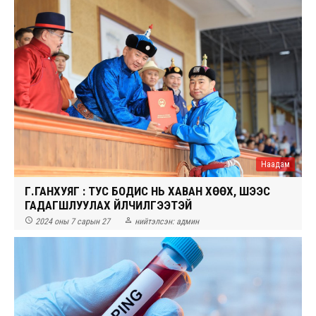
Наадам
Г.ГАНХУЯГ : ТУС БОДИС НЬ ХАВАН ХӨӨХ, ШЭЭС
ГАДАГШЛУУЛАХ ҮЙЛЧИЛГЭЭТЭЙ


2024 оны 7 сарын 27
нийтэлсэн:
админ