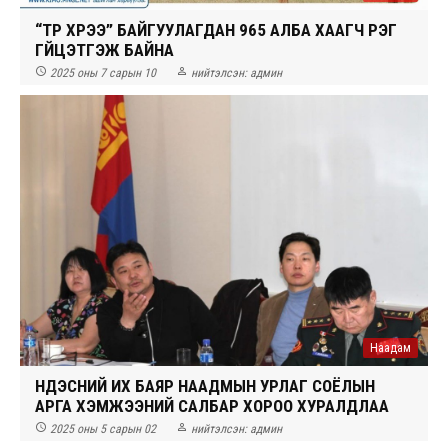
“ТҮР ХҮРЭЭ” БАЙГУУЛАГДАН 965 АЛБА ХААГЧ ҮҮРЭГ
ГҮЙЦЭТГЭЖ БАЙНА


2025 оны 7 сарын 10
нийтэлсэн:
админ
Наадам
ҮНДЭСНИЙ ИХ БАЯР НААДМЫН УРЛАГ СОЁЛЫН
АРГА ХЭМЖЭЭНИЙ САЛБАР ХОРОО ХУРАЛДЛАА


2025 оны 5 сарын 02
нийтэлсэн:
админ