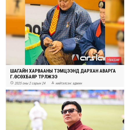
Наадам
ШАГАЙН ХАРВААНЫ ТЭМЦЭЭНД ДАРХАН АВАРГА
Г.ӨСӨХБАЯР ТҮРҮҮЛЖЭЭ


2025 оны 2 сарын 24
нийтэлсэн:
админ