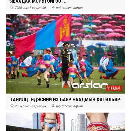
ЯВАХДАА МОРЬТОЙГОО ...


2026 оны 7 сарын 06
нийтэлсэн:
админ
Наадам
ТАНИЛЦ: ҮНДЭСНИЙ ИХ БАЯР НААДМЫН ХӨТӨЛБӨР


2026 оны 7 сарын 06
нийтэлсэн:
админ