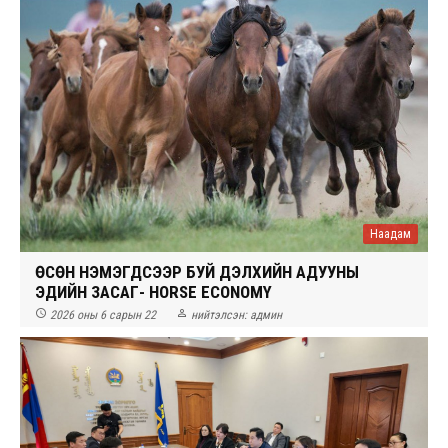
Наадам
ӨСӨН НЭМЭГДСЭЭР БУЙ ДЭЛХИЙН АДУУНЫ
ЭДИЙН ЗАСАГ- HORSE ECONOMY


2026 оны 6 сарын 22
нийтэлсэн:
админ