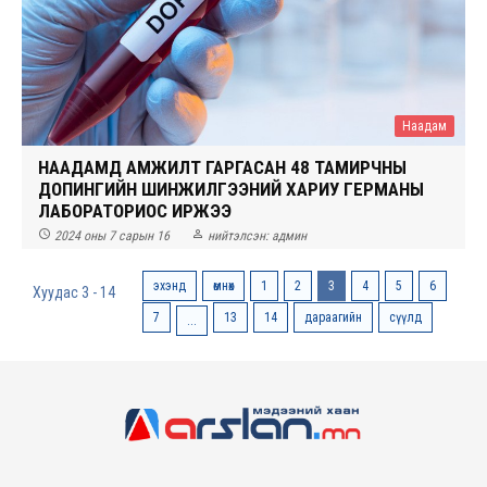
Наадам
НААДАМД АМЖИЛТ ГАРГАСАН 48 ТАМИРЧНЫ
ДОПИНГИЙН ШИНЖИЛГЭЭНИЙ ХАРИУ ГЕРМАНЫ
ЛАБОРАТОРИОС ИРЖЭЭ


2024 оны 7 сарын 16
нийтэлсэн:
админ
эхэнд
өмнөх
1
2
3
4
5
6
Хуудас 3 - 14
7
13
14
дараагийн
сүүлд
...