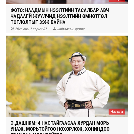
ФОТО: НААДМЫН НЭЭЛТИЙН ТАСАЛБАР АВЧ
ЧАДААГҮЙ ЖУУЛЧИД НЭЭЛТИЙН ӨМНӨТГӨЛ
ТОГЛОЛТЫГ ҮЗЭЖ БАЙНА


2026 оны 7 сарын 07
нийтэлсэн:
админ
Наадам
Э.ДАШНЯМ: 4 НАСТАЙГААСАА ХУРДАН МОРЬ
УНАЖ, МОРЬТОЙГОО НӨХӨРЛӨЖ, ХОНИНДОО