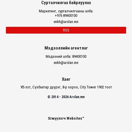
Сурталчилгаа байрлуулах
Маркетинг, сурталчилгааны алба:
+976 89400100
enkh@arslan.mn
RSS
Мэдээллийн агентлаг
Мэдээний алба: 89400100
enkh@arslan.mn
Хаяг
УБ хот, Сүхбаатар дүүрэг, 8-р хороо, City Tower 1902 тоот
© 2014 - 2026 Arslan.mn
Хөгжүүлэгч Websites™