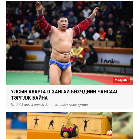
Наадам
УЛСЫН АВАРГА О.ХАНГАЙ БӨХЧҮҮДИЙН ЧАНСААГ
ТЭРГҮҮЛЖ БАЙНА


2025 оны 4 сарын 21
нийтэлсэн:
админ