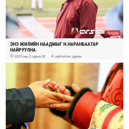
Наадам
ЭНЭ ЖИЛИЙН НААДМЫГ Н.НАРАНБААТАР
НАЙРУУЛНА


2025 оны 2 сарын 20
нийтэлсэн:
админ