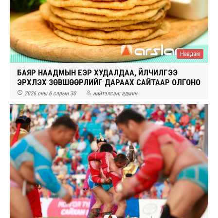
Наадам
БАЯР НААДМЫН ҮЕЭР ХУДАЛДАА, ҮЙЛЧИЛГЭЭ
ЭРХЛЭХ ЗӨВШӨӨРЛИЙГ ДАРААХ САЙТААР ОЛГОНО


2026 оны 6 сарын 30
нийтэлсэн:
админ