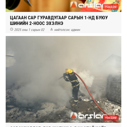
Наадам
ЦАГААН САР ГУРАВДУГААР САРЫН 1-НД БУЮУ
ШИНИЙН 2-НООС ЭХЭЛНЭ


2025 оны 1 сарын 02
нийтэлсэн:
админ
Наадам