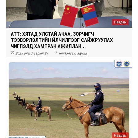
Наадам
АТҮТ: ХЯТАД УЛСТАЙ АЧАА, ЗОРЧИГЧ
ТЭЭВЭРЛЭЛТИЙН ҮЙЛЧИЛГЭЭГ САЙЖРУУЛАХ
ЧИГЛЭЛД ХАМТРАН АЖИЛЛАН...


2025 оны 7 сарын 29
нийтэлсэн:
админ
Наадам