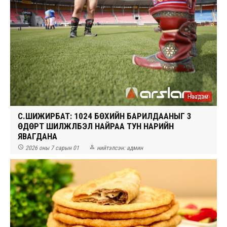
Наадам
С.ШИЖИРБАТ: 1024 БӨХИЙН БАРИЛДААНЫГ 3
ӨДӨРТ ШИЛЖҮҮЛБЭЛ НАЙРАА ТУН НАРИЙН
ЯВАГДАНА


2026 оны 7 сарын 01
нийтэлсэн:
админ