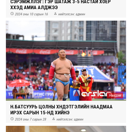
СЭРЭМЖЛҮҮЛЭГ: ГЭР ШАТАЖ 3-5 НАСТАЙ ХОЁР
ХҮҮХЭД АМИА АЛДЖЭЭ


2024 оны 10 сарын 16
нийтэлсэн:
админ
Наадам
Н.БАТСУУРЬ ЦОЛНЫ ХҮНДЭТГЭЛИЙН НААДМАА
ИРЭХ САРЫН 15-НД ХИЙНЭ


2024 оны 7 сарын 28
нийтэлсэн:
админ