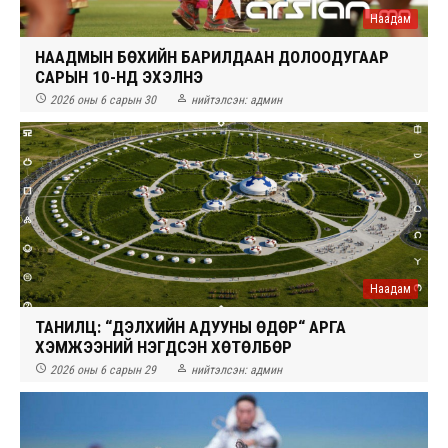
Наадам
НААДМЫН БӨХИЙН БАРИЛДААН ДОЛООДУГААР
САРЫН 10-НД ЭХЭЛНЭ


2026 оны 6 сарын 30
нийтэлсэн:
админ
Наадам
ТАНИЛЦ: “ДЭЛХИЙН АДУУНЫ ӨДӨР“ АРГА
ХЭМЖЭЭНИЙ НЭГДСЭН ХӨТӨЛБӨР


2026 оны 6 сарын 29
нийтэлсэн:
админ