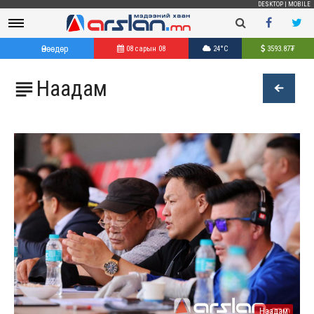
DESKTOP
|
MOBILE
Өнөөдөр
08 сарын 08
24°C
3593.87
₮
Наадам

Наадам