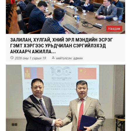
Наадам
ЗАЛИЛАН, ХУЛГАЙ, ХҮНИЙ ЭРҮҮЛ МЭНДИЙН ЭСРЭГ
ГЭМТ ХЭРГЭЭС УРЬДЧИЛАН СЭРГИЙЛЭХЭД
АНХААРЧ АЖИЛЛА...


2026 оны 1 сарын 19
нийтэлсэн:
админ